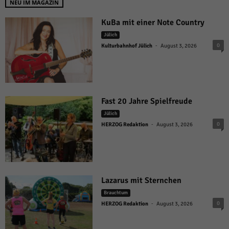
NEU IM MAGAZIN
KuBa mit einer Note Country
Jülich
-
0
Kulturbahnhof Jülich
August 3, 2026
Fast 20 Jahre Spielfreude
Jülich
-
0
HERZOG Redaktion
August 3, 2026
Lazarus mit Sternchen
Brauchtum
-
0
HERZOG Redaktion
August 3, 2026