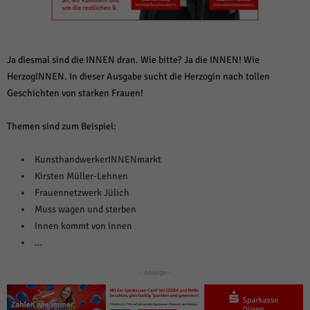
weitere Informationen anzeigen lassen und so nur bestimmte Cookies
auswählen.
Alle akzeptieren
Speichern und weiter
Ja diesmal sind die INNEN dran. Wie bitte? Ja die INNEN! Wie
Zurück
HerzogINNEN. In dieser Ausgabe sucht die Herzogin nach tollen
Datenschutzeinstellungen
Geschichten von starken Frauen!
Essenziell (1)
Essenzielle Cookies ermöglichen grundlegende Funktionen und sind für die
Themen sind zum Beispiel:
einwandfreie Funktion der Website erforderlich.
Cookie-Informationen anzeigen
KunsthandwerkerINNENmarkt
Kirsten Müller-Lehnen
Sta
Statistiken (1)
Frauennetzwerk Jülich
Statistik Cookies erfassen Informationen anonym. Diese Informationen helfen
Muss wagen und sterben
uns zu verstehen, wie unsere Besucher unsere Website nutzen.
Innen kommt von innen
Cookie-Informationen anzeigen
…
Mar
Marketing (1)
- Anzeige -
Marketing-Cookies werden von Drittanbietern oder Publishern verwendet,
um personalisierte Werbung anzuzeigen. Sie tun dies, indem sie Besucher