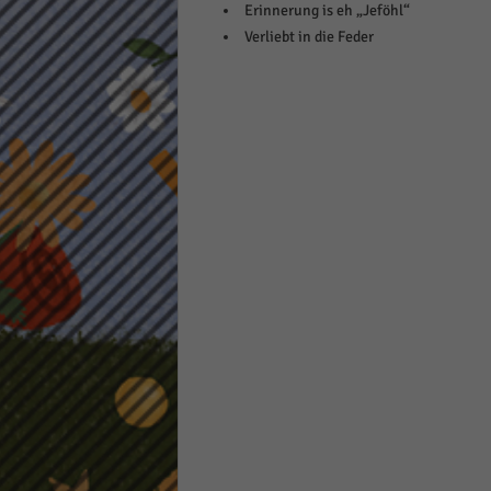
Erinnerung is eh „Jeföhl“
keine
Verliebt in die Feder
powe