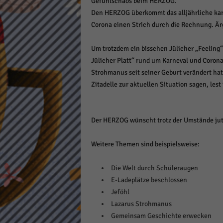
Gefühlschaos beim HERZOG.
Daten
Den HERZOG überkommt das alljährliche kar
Ess
Corona einen Strich durch die Rechnung. Ärg
Essen
Funkt
Um trotzdem ein bisschen Jülicher „Feeling“
Jülicher Platt“ rund um Karneval und Corona.
Strohmanus seit seiner Geburt verändert ha
Stat
Zitadelle zur aktuellen Situation sagen, lest 
Stati
wie u
Der HERZOG wünscht trotz der Umstände jute
Mar
Weitere Themen sind beispielsweise:
Marke
Werbu
Die Welt durch Schüleraugen
E-Ladeplätze beschlossen
Jeföhl
Ext
Lazarus Strohmanus
Inhal
Gemeinsam Geschichte erwecken
Wenn 