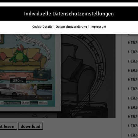
Individuelle Datenschutzeinstellungen
Cookie-Details
Datenschutzerklärung
Impressum
Datenschutzeinstellungen
E-P
HERZ
Sie unter 16 Jahre alt sind und Ihre Zustimmung zu freiwilligen Diensten 
en, müssen Sie Ihre Erziehungsberechtigten um Erlaubnis bitten.
HERZ
erwenden Cookies und andere Technologien auf unserer Website. Einige von
HERZ
essenziell, während andere uns helfen, diese Website und Ihre Erfahrung zu
ssern.
Personenbezogene Daten können verarbeitet werden (z. B. IP-Adresse
HERZ
r personalisierte Anzeigen und Inhalte oder Anzeigen- und Inhaltsmessung.
HERZ
re Informationen über die Verwendung Ihrer Daten finden Sie in unserer
schutzerklärung
.
HERZ
finden Sie eine Übersicht über alle verwendeten Cookies. Sie können Ihre
lligung zu ganzen Kategorien geben oder sich weitere Informationen anzei
HERZ
n und so nur bestimmte Cookies auswählen.
HERZ
le akzeptieren
HERZ
zt lesen
download
HERZ
eichern und weiter
HERZ