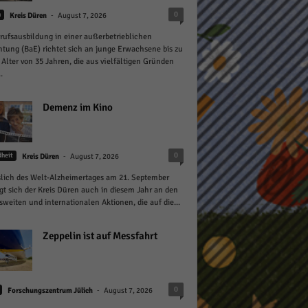
-
0
n
Kreis Düren
August 7, 2026
rufsausbildung in einer außerbetrieblichen
htung (BaE) richtet sich an junge Erwachsene bis zu
pressum
Alter von 35 Jahren, die aus vielfältigen Gründen
.
Demenz im Kino
-
0
heit
Kreis Düren
August 7, 2026
lich des Welt-Alzheimertages am 21. September
igt sich der Kreis Düren auch in diesem Jahr an den
weiten und internationalen Aktionen, die auf die...
Zeppelin ist auf Messfahrt
-
0
Forschungszentrum Jülich
August 7, 2026