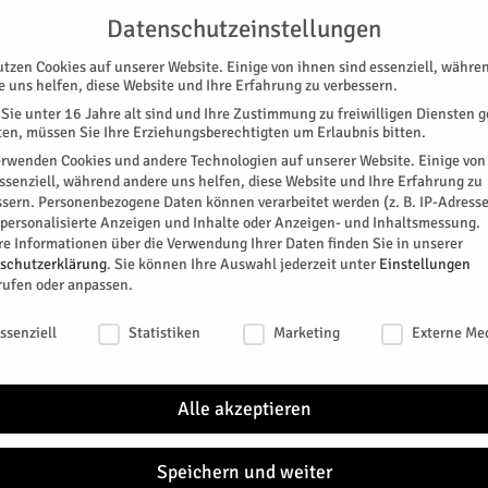
G
UNTERSTÜTZEN
KONTAKT
DATENSCHUTZ
IMPRESSUM
Datenschutzeinstellungen
utzen Cookies auf unserer Website. Einige von ihnen sind essenziell, währe
e uns helfen, diese Website und Ihre Erfahrung zu verbessern.
Sie unter 16 Jahre alt sind und Ihre Zustimmung zu freiwilligen Diensten 
en, müssen Sie Ihre Erziehungsberechtigten um Erlaubnis bitten.
erwenden Cookies und andere Technologien auf unserer Website. Einige von
essenziell, während andere uns helfen, diese Website und Ihre Erfahrung zu
ssern.
Personenbezogene Daten können verarbeitet werden (z. B. IP-Adresse
SPEZIAL
E-PAPER
KINO
GALERIE
TERM
r personalisierte Anzeigen und Inhalte oder Anzeigen- und Inhaltsmessung.
re Informationen über die Verwendung Ihrer Daten finden Sie in unserer
schutzerklärung
.
Sie können Ihre Auswahl jederzeit unter
Einstellungen
rufen oder anpassen.
schutzeinstellungen
ssenziell
Statistiken
Marketing
Externe Me
r
Alle akzeptieren
Speichern und weiter