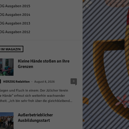
OG Ausgaben 2015
OG Ausgaben 2014
OG Ausgaben 2013
OG Ausgaben 2012
Statistiken
 IM MAGAZIN
hen,
Kleine Hände stoßen an ihre
Grenzen
Marketing
-
0
HERZOG Redaktion
August 8, 2026
rte
 Segen und Fluch in einem: Der Jülicher Verein
e Hände“ erfreut sich weiterhin wachsender
theit. „Ich bin sehr froh über die gleichbleibend...
Externe Medien
Außerbetrieblicher
Ausbildungsstart
ert.