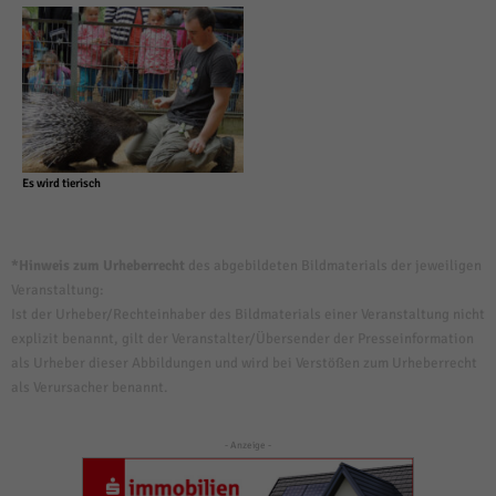
Es wird tierisch
*Hinweis zum Urheberrecht
des abgebildeten Bildmaterials der jeweiligen
Veranstaltung:
Ist der Urheber/Rechteinhaber des Bildmaterials einer Veranstaltung nicht
explizit benannt, gilt der Veranstalter/Übersender der Presseinformation
als Urheber dieser Abbildungen und wird bei Verstößen zum Urheberrecht
als Verursacher benannt.
- Anzeige -