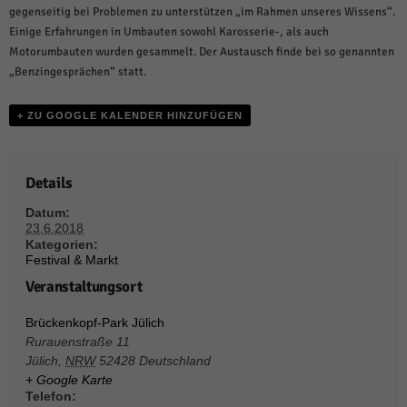
weitere Informationen anzeigen lassen und so nur bestimmte Cookies
gegenseitig bei Problemen zu unterstützen „im Rahmen unseres Wissens“.
auswählen.
Einige Erfahrungen in Umbauten sowohl Karosserie-, als auch
Motorumbauten wurden gesammelt. Der Austausch finde bei so genannten
Alle akzeptieren
Speichern und weiter
„Benzingesprächen“ statt.
Zurück
Datenschutzeinstellungen
+ ZU GOOGLE KALENDER HINZUFÜGEN
Essenziell (1)
Essenzielle Cookies ermöglichen grundlegende Funktionen und sind für die
einwandfreie Funktion der Website erforderlich.
Details
Cookie-Informationen anzeigen
Datum:
23.6.2018
Sta
Statistiken (1)
Kategorien:
Festival & Markt
Statistik Cookies erfassen Informationen anonym. Diese Informationen helfen
uns zu verstehen, wie unsere Besucher unsere Website nutzen.
Veranstaltungsort
Cookie-Informationen anzeigen
Brückenkopf-Park Jülich
Rurauenstraße 11
Mar
Marketing (1)
Jülich
,
NRW
52428
Deutschland
Marketing-Cookies werden von Drittanbietern oder Publishern verwendet,
+ Google Karte
um personalisierte Werbung anzuzeigen. Sie tun dies, indem sie Besucher
Telefon: