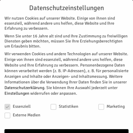
Datenschutzeinstellungen
Wir nutzen Cookies auf unserer Website. Einige von ihnen sind
essenziell, während andere uns helfen, diese Website und Ihre
Erfahrung zu verbessern.
Wenn Sie unter 16 Jahre alt sind und Ihre Zustimmung zu freiwilligen
Start
Diensten geben möchten, müssen Sie Ihre Erziehungsberechtigten
um Erlaubnis bitten.
« Alle Veranstaltungen
Wir verwenden Cookies und andere Technologien auf unserer Website.
Einige von ihnen sind essenziell, während andere uns helfen, diese
Website und Ihre Erfahrung zu verbessern.
Personenbezogene Daten
Diese Veranstaltung hat bereits stattgefunden.
können verarbeitet werden (z. B. IP-Adressen), z. B. für personalisierte
Anzeigen und Inhalte oder Anzeigen- und Inhaltsmessung.
Weitere
Informationen über die Verwendung Ihrer Daten finden Sie in unserer
15. Mercedes W201/C-Klasse
Datenschutzerklärung
.
Sie können Ihre Auswahl jederzeit unter
Einstellungen
widerrufen oder anpassen.
Jahrestreffen
Datenschutzeinstellungen
Essenziell
Statistiken
Marketing
Facebook
Twitter
Externe Medien