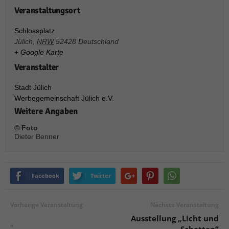
über Websites hinweg verfolgen.
Veranstaltungsort
Cookie-Informationen anzeigen
Schlossplatz
Ext
Externe Medien (6)
Jülich
,
NRW
52428
Deutschland
+ Google Karte
Inhalte von Videoplattformen und Social-Media-Plattformen werden
standardmäßig blockiert. Wenn Cookies von externen Medien akzeptiert
Veranstalter
werden, bedarf der Zugriff auf diese Inhalte keiner manuellen Einwilligung
mehr.
Stadt Jülich
Cookie-Informationen anzeigen
Werbegemeinschaft Jülich e.V.
Weitere Angaben
Datenschutzerklärung
Impressum
powered by Borlabs Cookie
© Foto
Dieter Benner
Facebook
Twitter
Vorherige Veranstaltung
Nächste Veranstaltung
Ausstellung „Licht und
«
Schatten“