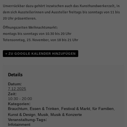
weitere Informationen anzeigen lassen und so nur bestimmte Cookies
auswählen.
Unverrückbar dazu gehört inzwischen auch das Kunsthandwerkerzelt, in
dem sich Ausstellerinnen und Aussteller freitags bis sonntags von 11 bis
Alle akzeptieren
Speichern und weiter
20 Uhr präsentieren.
Öffnungszeiten Weihnachtsmarkt:
Zurück
montags bis sonntags von 10.30 bis 20 Uhr
Datenschutzeinstellungen
Essenziell (1)
Totensonntag, 23. November, von 18 bis 21 Uhr
Essenzielle Cookies ermöglichen grundlegende Funktionen und sind für die
einwandfreie Funktion der Website erforderlich.
+ ZU GOOGLE KALENDER HINZUFÜGEN
Cookie-Informationen anzeigen
Sta
Statistiken (1)
Details
Statistik Cookies erfassen Informationen anonym. Diese Informationen helfen
Datum:
uns zu verstehen, wie unsere Besucher unsere Website nutzen.
7.12.2025
Zeit:
Cookie-Informationen anzeigen
10:30 - 20:00
Kategorien:
Mar
Marketing (1)
Brauchtum
,
Essen & Trinken
,
Festival & Markt
,
für Familien
,
Kunst & Design
,
Musik
,
Musik & Konzerte
Marketing-Cookies werden von Drittanbietern oder Publishern verwendet,
Veranstaltung-Tags:
um personalisierte Werbung anzuzeigen. Sie tun dies, indem sie Besucher
Infotainment