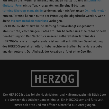
Wir freuen uns, wenn Terminankündigungen frühzeitig und in
schriftlich,
digitaler Form
eintreffen. Hierzu können Sie eine E-Mail an
termine@herzog-magazin.de
schicken, oder einfach unser
Onlineformular
nutzen. Termine können nur in der Printausgabe abgedruckt werden, wenn
diese
bis zum Redaktionsschluss
vorliegen.
Der HERZOG übernimmt keine Haftung für unverlangt eingesandte
Manuskripte, Zeichnungen, Fotos etc.. Wir behalten uns eine redaktionelle
Bearbeitung vor. Der Nachdruck unserer aufbereiteten Termine des
HERZOG-Veranstaltungskalenders ist nur mit schriftlicher Genehmigung
des HERZOG gestattet. Alle Urheberrechte verbleiben beim Herausgeber
und den Autoren. Der Abdruck der Angaben erfolgt ohne Gewähr.
Der HERZOG ist das lokale Nachrichten- und Kulturmagazin mit Blick über
die Grenzen des Jülicher Landes hinaus. Ein HERZOG vom und für's Volk.
Immer nah dran und mit offenen Ohren für alle Anregungen.