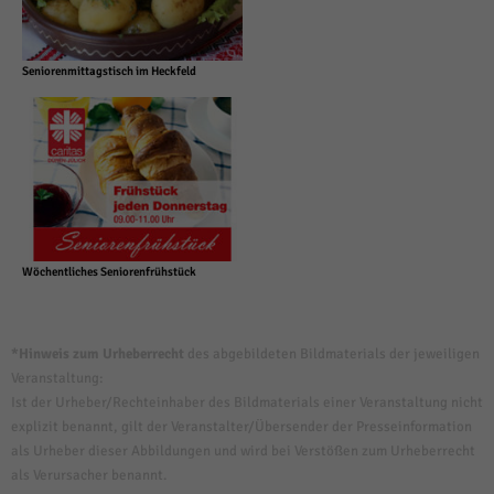
Seniorenmittagstisch im Heckfeld
Wöchentliches Seniorenfrühstück
*Hinweis zum Urheberrecht
des abgebildeten Bildmaterials der jeweiligen
Veranstaltung:
Ist der Urheber/Rechteinhaber des Bildmaterials einer Veranstaltung nicht
explizit benannt, gilt der Veranstalter/Übersender der Presseinformation
als Urheber dieser Abbildungen und wird bei Verstößen zum Urheberrecht
als Verursacher benannt.