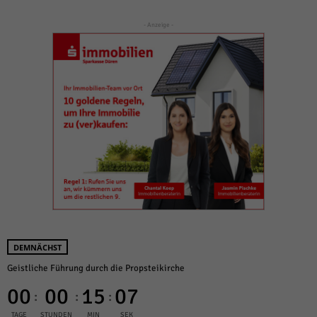
- Anzeige -
DEMNÄCHST
Geistliche Führung durch die Propsteikirche
00
00
15
07
:
:
:
TAGE
STUNDEN
MIN
SEK