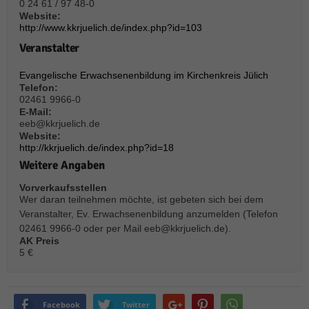
über Websites hinweg verfolgen.
0 24 61 / 97 48-0
Website:
Cookie-Informationen anzeigen
http://www.kkrjuelich.de/index.php?id=103
Ext
Veranstalter
Externe Medien (6)
Inhalte von Videoplattformen und Social-Media-Plattformen werden
Evangelische Erwachsenenbildung im Kirchenkreis Jülich
standardmäßig blockiert. Wenn Cookies von externen Medien akzeptiert
Telefon:
werden, bedarf der Zugriff auf diese Inhalte keiner manuellen Einwilligung
02461 9966-0
mehr.
E-Mail:
eeb@kkrjuelich.de
Cookie-Informationen anzeigen
Website:
http://kkrjuelich.de/index.php?id=18
Datenschutzerklärung
Impressum
powered by Borlabs Cookie
Weitere Angaben
Vorverkaufsstellen
Wer daran teilnehmen möchte, ist gebeten sich bei dem
Veranstalter, Ev. Erwachsenenbildung anzumelden (Telefon
02461 9966-0 oder per Mail eeb@kkrjuelich.de).
AK Preis
5 €
Facebook
Twitter