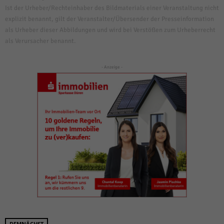
Ist der Urheber/Rechteinhaber des Bildmaterials einer Veranstaltung nicht
explizit benannt, gilt der Veranstalter/Übersender der Presseinformation
als Urheber dieser Abbildungen und wird bei Verstößen zum Urheberrecht
als Verursacher benannt.
- Anzeige -
DEMNÄCHST