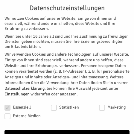
Datenschutzeinstellungen
Wir nutzen Cookies auf unserer Website. Einige von ihnen sind
essenziell, während andere uns helfen, diese Website und Ihre
Erfahrung zu verbessern.
Wenn Sie unter 16 Jahre alt sind und Ihre Zustimmung zu freiwilligen
Start
Diensten geben möchten, müssen Sie Ihre Erziehungsberechtigten
um Erlaubnis bitten.
« Alle Veranstaltungen
Wir verwenden Cookies und andere Technologien auf unserer Website.
Einige von ihnen sind essenziell, während andere uns helfen, diese
Website und Ihre Erfahrung zu verbessern.
Personenbezogene Daten
Diese Veranstaltung hat bereits stattgefunden.
können verarbeitet werden (z. B. IP-Adressen), z. B. für personalisierte
Anzeigen und Inhalte oder Anzeigen- und Inhaltsmessung.
Weitere
Informationen über die Verwendung Ihrer Daten finden Sie in unserer
Atomwaffen
Datenschutzerklärung
.
Sie können Ihre Auswahl jederzeit unter
Einstellungen
widerrufen oder anpassen.
Datenschutzeinstellungen
Facebook
Twitter
Essenziell
Statistiken
Marketing
Atomwaffen: Droht eine Neuauflage der Stationierung von
Externe Medien
Mittelstreckenraketen in Europa
Papst Franzsikus fürchtet den Atomkrieg und kritisierte das neue