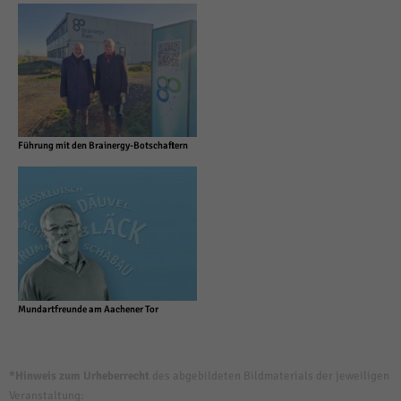
Führung mit den Brainergy-Botschaftern
Mundartfreunde am Aachener Tor
*Hinweis zum Urheberrecht
des abgebildeten Bildmaterials der jeweiligen
Veranstaltung: