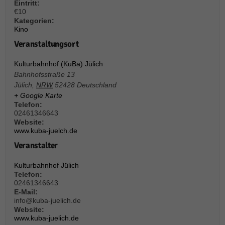
über Websites hinweg verfolgen.
Eintritt:
€10
Cookie-Informationen anzeigen
Kategorien:
Kino
Ext
Externe Medien (6)
Veranstaltungsort
Inhalte von Videoplattformen und Social-Media-Plattformen werden
standardmäßig blockiert. Wenn Cookies von externen Medien akzeptiert
Kulturbahnhof (KuBa) Jülich
werden, bedarf der Zugriff auf diese Inhalte keiner manuellen Einwilligung
Bahnhofsstraße 13
mehr.
Jülich
,
NRW
52428
Deutschland
Cookie-Informationen anzeigen
+ Google Karte
Telefon:
Datenschutzerklärung
Impressum
powered by Borlabs Cookie
02461346643
Website:
www.kuba-juelch.de
Veranstalter
Kulturbahnhof Jülich
Telefon:
02461346643
E-Mail:
info@kuba-juelich.de
Website:
www.kuba-juelich.de