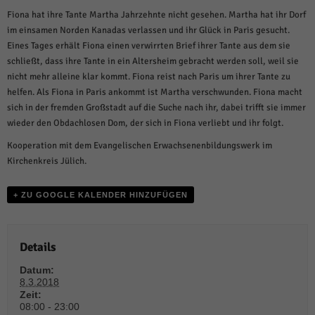
weitere Informationen anzeigen lassen und so nur bestimmte Cookies
auswählen.
Fiona hat ihre Tante Martha Jahrzehnte nicht gesehen. Martha hat ihr Dorf
im einsamen Norden Kanadas verlassen und ihr Glück in Paris gesucht.
Alle akzeptieren
Speichern und weiter
Eines Tages erhält Fiona einen verwirrten Brief ihrer Tante aus dem sie
schließt, dass ihre Tante in ein Altersheim gebracht werden soll, weil sie
Zurück
nicht mehr alleine klar kommt. Fiona reist nach Paris um ihrer Tante zu
Datenschutzeinstellungen
helfen. Als Fiona in Paris ankommt ist Martha verschwunden. Fiona macht
Essenziell (1)
sich in der fremden Großstadt auf die Suche nach ihr, dabei trifft sie immer
Essenzielle Cookies ermöglichen grundlegende Funktionen und sind für die
wieder den Obdachlosen Dom, der sich in Fiona verliebt und ihr folgt.
einwandfreie Funktion der Website erforderlich.
Kooperation mit dem Evangelischen Erwachsenenbildungswerk im
Cookie-Informationen anzeigen
Kirchenkreis Jülich.
Sta
Statistiken (1)
+ ZU GOOGLE KALENDER HINZUFÜGEN
Statistik Cookies erfassen Informationen anonym. Diese Informationen helfen
uns zu verstehen, wie unsere Besucher unsere Website nutzen.
Cookie-Informationen anzeigen
Details
Mar
Marketing (1)
Datum:
8.3.2018
Marketing-Cookies werden von Drittanbietern oder Publishern verwendet,
Zeit:
um personalisierte Werbung anzuzeigen. Sie tun dies, indem sie Besucher
08:00 - 23:00