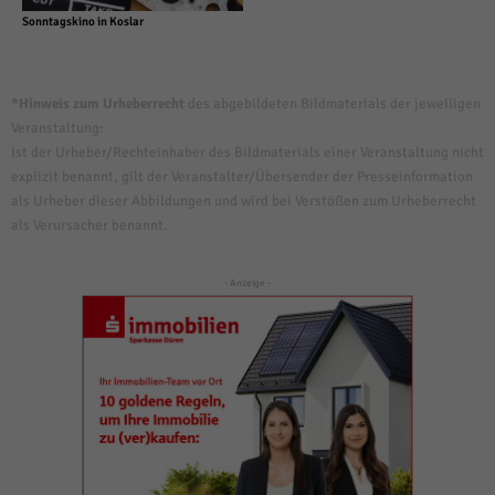
Sonntagskino in Koslar
*Hinweis zum Urheberrecht
des abgebildeten Bildmaterials der jeweiligen
Veranstaltung:
Ist der Urheber/Rechteinhaber des Bildmaterials einer Veranstaltung nicht
explizit benannt, gilt der Veranstalter/Übersender der Presseinformation
als Urheber dieser Abbildungen und wird bei Verstößen zum Urheberrecht
als Verursacher benannt.
- Anzeige -