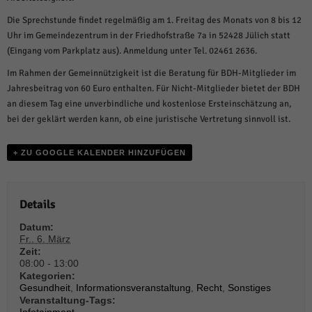
weitere Informationen anzeigen lassen und so nur bestimmte Cookies
auswählen.
Die Sprechstunde findet regelmäßig am 1. Freitag des Monats von 8 bis 12
Uhr im Gemeindezentrum in der Friedhofstraße 7a in 52428 Jülich statt
Alle akzeptieren
Speichern und weiter
(Eingang vom Parkplatz aus). Anmeldung unter Tel. 02461 2636.
Zurück
Im Rahmen der Gemeinnützigkeit ist die Beratung für BDH-Mitglieder im
Datenschutzeinstellungen
Jahresbeitrag von 60 Euro enthalten. Für Nicht-Mitglieder bietet der BDH
Essenziell (1)
an diesem Tag eine unverbindliche und kostenlose Ersteinschätzung an,
bei der geklärt werden kann, ob eine juristische Vertretung sinnvoll ist.
Essenzielle Cookies ermöglichen grundlegende Funktionen und sind für die
einwandfreie Funktion der Website erforderlich.
Cookie-Informationen anzeigen
+ ZU GOOGLE KALENDER HINZUFÜGEN
Sta
Statistiken (1)
Details
Statistik Cookies erfassen Informationen anonym. Diese Informationen helfen
uns zu verstehen, wie unsere Besucher unsere Website nutzen.
Datum:
Cookie-Informationen anzeigen
Fr.. 6. März
Zeit:
Mar
Marketing (1)
08:00 - 13:00
Kategorien:
Gesundheit
,
Informationsveranstaltung
,
Recht
,
Sonstiges
Marketing-Cookies werden von Drittanbietern oder Publishern verwendet,
Veranstaltung-Tags:
um personalisierte Werbung anzuzeigen. Sie tun dies, indem sie Besucher