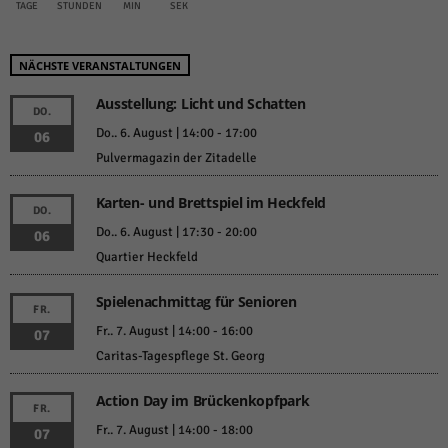
TAGE
STUNDEN
MIN
SEK
NÄCHSTE VERANSTALTUNGEN
Ausstellung: Licht und Schatten
DO.
Do.. 6. August | 14:00
-
17:00
06
Pulvermagazin der Zitadelle
Karten- und Brettspiel im Heckfeld
DO.
Do.. 6. August | 17:30
-
20:00
06
Quartier Heckfeld
Spielenachmittag für Senioren
FR.
Fr.. 7. August | 14:00
-
16:00
07
Caritas-Tagespflege St. Georg
Action Day im Brückenkopfpark
FR.
Fr.. 7. August | 14:00
-
18:00
07