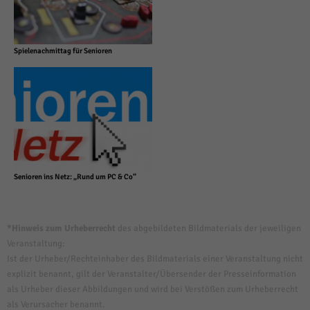
Spielenachmittag für Senioren
Senioren ins Netz: „Rund um PC & Co“
*Hinweis zum Urheberrecht
des abgebildeten Bildmaterials der jeweiligen
Veranstaltung:
Ist der Urheber/Rechteinhaber des Bildmaterials einer Veranstaltung nicht
explizit benannt, gilt der Veranstalter/Übersender der Presseinformation
als Urheber dieser Abbildungen und wird bei Verstößen zum Urheberrecht
als Verursacher benannt.