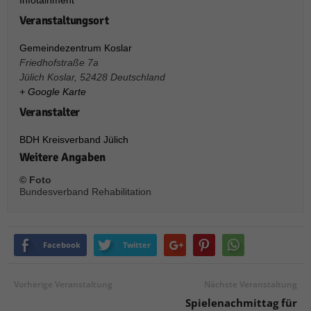
Infotainment
über Websites hinweg verfolgen.
Veranstaltungsort
Cookie-Informationen anzeigen
Ext
Externe Medien (6)
Gemeindezentrum Koslar
Friedhofstraße 7a
Inhalte von Videoplattformen und Social-Media-Plattformen werden
Jülich Koslar
,
52428
Deutschland
standardmäßig blockiert. Wenn Cookies von externen Medien akzeptiert
+ Google Karte
werden, bedarf der Zugriff auf diese Inhalte keiner manuellen Einwilligung
mehr.
Veranstalter
Cookie-Informationen anzeigen
BDH Kreisverband Jülich
Datenschutzerklärung
Impressum
powered by Borlabs Cookie
Weitere Angaben
© Foto
Bundesverband Rehabilitation
Facebook
Twitter
Vorherige Veranstaltung
Nächste Veranstaltung
Spielenachmittag für