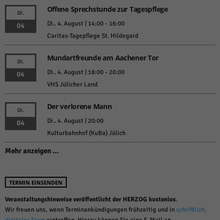
Offene Sprechstunde zur Tagespflege
DI.
Di.. 4. August | 14:00
-
16:00
04
Caritas-Tagepflege St. Hildegard
Mundartfreunde am Aachener Tor
DI.
Di.. 4. August | 18:00
-
20:00
04
VHS Jülicher Land
Der verlorene Mann
DI.
Di.. 4. August | 20:00
04
Kulturbahnhof (KuBa) Jülich
Mehr anzeigen …
TERMIN EINSENDEN
Veranstaltungshinweise veröffentlicht der HERZOG kostenlos
.
Wir freuen uns, wenn Terminankündigungen frühzeitig und in
schriftlich,