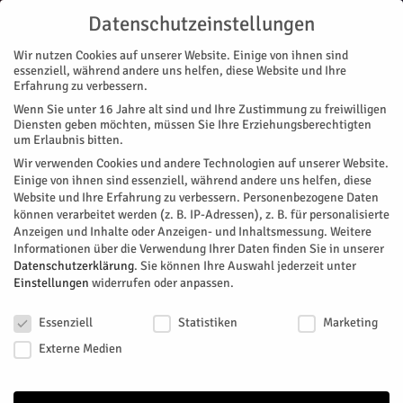
Datenschutzeinstellungen
Wir nutzen Cookies auf unserer Website. Einige von ihnen sind
essenziell, während andere uns helfen, diese Website und Ihre
Erfahrung zu verbessern.
Wenn Sie unter 16 Jahre alt sind und Ihre Zustimmung zu freiwilligen
Start
Diensten geben möchten, müssen Sie Ihre Erziehungsberechtigten
um Erlaubnis bitten.
« Alle Veranstaltungen
Wir verwenden Cookies und andere Technologien auf unserer Website.
Einige von ihnen sind essenziell, während andere uns helfen, diese
Website und Ihre Erfahrung zu verbessern.
Personenbezogene Daten
Diese Veranstaltung hat bereits stattgefunden.
können verarbeitet werden (z. B. IP-Adressen), z. B. für personalisierte
Anzeigen und Inhalte oder Anzeigen- und Inhaltsmessung.
Weitere
Informationen über die Verwendung Ihrer Daten finden Sie in unserer
Cat Ballou – Mer fiere et Levve
Datenschutzerklärung
.
Sie können Ihre Auswahl jederzeit unter
Einstellungen
widerrufen oder anpassen.
Datenschutzeinstellungen
Facebook
Twitter
Essenziell
Statistiken
Marketing
Externe Medien