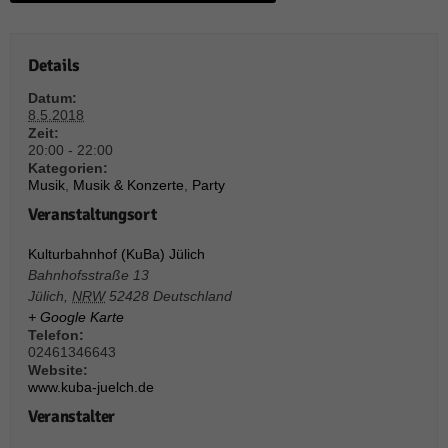
über Websites hinweg verfolgen.
Cookie-Informationen anzeigen
Details
Ext
Externe Medien (6)
Datum:
Inhalte von Videoplattformen und Social-Media-Plattformen werden
8.5.2018
standardmäßig blockiert. Wenn Cookies von externen Medien akzeptiert
Zeit:
werden, bedarf der Zugriff auf diese Inhalte keiner manuellen Einwilligung
20:00 - 22:00
mehr.
Kategorien:
Cookie-Informationen anzeigen
Musik
,
Musik & Konzerte
,
Party
Veranstaltungsort
Datenschutzerklärung
Impressum
powered by Borlabs Cookie
Kulturbahnhof (KuBa) Jülich
Bahnhofsstraße 13
Jülich
,
NRW
52428
Deutschland
+ Google Karte
Telefon:
02461346643
Website:
www.kuba-juelch.de
Veranstalter