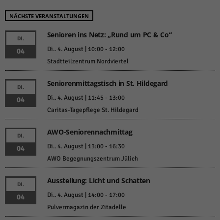
NÄCHSTE VERANSTALTUNGEN
Senioren ins Netz: „Rund um PC & Co“
DI.
Di.. 4. August | 10:00
-
12:00
04
Stadtteilzentrum Nordviertel
Seniorenmittagstisch in St. Hildegard
DI.
Di.. 4. August | 11:45
-
13:00
04
Caritas-Tagepflege St. Hildegard
AWO-Seniorennachmittag
DI.
Di.. 4. August | 13:00
-
16:30
04
AWO Begegnungszentrum Jülich
Ausstellung: Licht und Schatten
DI.
Di.. 4. August | 14:00
-
17:00
04
Pulvermagazin der Zitadelle