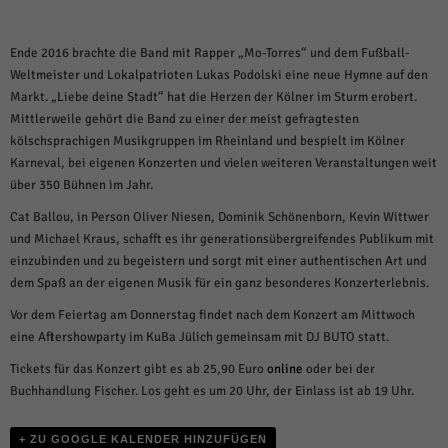
weitere Informationen anzeigen lassen und so nur bestimmte Cookies
auswählen.
Ende 2016 brachte die Band mit Rapper „Mo-Torres“ und dem Fußball-
Alle akzeptieren
Speichern und weiter
Weltmeister und Lokalpatrioten Lukas Podolski eine neue Hymne auf den
Markt. „Liebe deine Stadt“ hat die Herzen der Kölner im Sturm erobert.
Zurück
Mittlerweile gehört die Band zu einer der meist gefragtesten
Datenschutzeinstellungen
Essenziell (1)
kölschsprachigen Musikgruppen im Rheinland und bespielt im Kölner
Karneval, bei eigenen Konzerten und vielen weiteren Veranstaltungen weit
Essenzielle Cookies ermöglichen grundlegende Funktionen und sind für die
über 350 Bühnen im Jahr.
einwandfreie Funktion der Website erforderlich.
Cat Ballou, in Person Oliver Niesen, Dominik Schönenborn, Kevin Wittwer
Cookie-Informationen anzeigen
und Michael Kraus, schafft es ihr generationsübergreifendes Publikum mit
Sta
Statistiken (1)
einzubinden und zu begeistern und sorgt mit einer authentischen Art und
dem Spaß an der eigenen Musik für ein ganz besonderes Konzerterlebnis.
Statistik Cookies erfassen Informationen anonym. Diese Informationen helfen
uns zu verstehen, wie unsere Besucher unsere Website nutzen.
Vor dem Feiertag am Donnerstag findet nach dem Konzert am Mittwoch
eine Aftershowparty im KuBa Jülich gemeinsam mit DJ BUTO statt.
Cookie-Informationen anzeigen
Tickets für das Konzert gibt es ab 25,90 Euro
online
oder bei der
Mar
Marketing (1)
Buchhandlung Fischer. Los geht es um 20 Uhr, der Einlass ist ab 19 Uhr.
Marketing-Cookies werden von Drittanbietern oder Publishern verwendet,
um personalisierte Werbung anzuzeigen. Sie tun dies, indem sie Besucher
+ ZU GOOGLE KALENDER HINZUFÜGEN