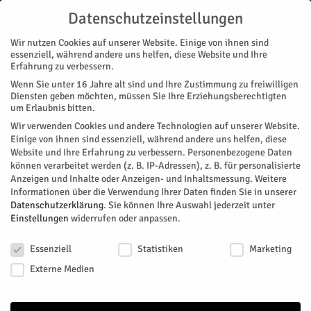
Datenschutzeinstellungen
Wir nutzen Cookies auf unserer Website. Einige von ihnen sind
essenziell, während andere uns helfen, diese Website und Ihre
Erfahrung zu verbessern.
Wenn Sie unter 16 Jahre alt sind und Ihre Zustimmung zu freiwilligen
Start
Diensten geben möchten, müssen Sie Ihre Erziehungsberechtigten
um Erlaubnis bitten.
« Alle Veranstaltungen
Wir verwenden Cookies und andere Technologien auf unserer Website.
Einige von ihnen sind essenziell, während andere uns helfen, diese
Website und Ihre Erfahrung zu verbessern.
Personenbezogene Daten
Diese Veranstaltung hat bereits stattgefunden.
können verarbeitet werden (z. B. IP-Adressen), z. B. für personalisierte
Anzeigen und Inhalte oder Anzeigen- und Inhaltsmessung.
Weitere
Informationen über die Verwendung Ihrer Daten finden Sie in unserer
Der wilde Wald – Natur Natur
Datenschutzerklärung
.
Sie können Ihre Auswahl jederzeit unter
Einstellungen
widerrufen oder anpassen.
sein lassen
Datenschutzeinstellungen
Essenziell
Statistiken
Marketing
Facebook
Twitter
Externe Medien