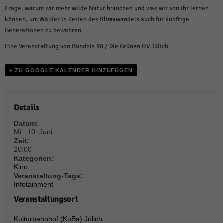
weitere Informationen anzeigen lassen und so nur bestimmte Cookies
Frage, warum wir mehr wilde Natur brauchen und was wir von ihr lernen
auswählen.
können, um Wälder in Zeiten des Klimawandels auch für künftige
Alle akzeptieren
Speichern und weiter
Generationen zu bewahren.
Eine Veranstaltung von Bündnis 90 / Die Grünen OV Jülich.
Zurück
Datenschutzeinstellungen
Essenziell (1)
+ ZU GOOGLE KALENDER HINZUFÜGEN
Essenzielle Cookies ermöglichen grundlegende Funktionen und sind für die
einwandfreie Funktion der Website erforderlich.
Details
Cookie-Informationen anzeigen
Datum:
Sta
Statistiken (1)
Mi.. 10. Juni
Zeit:
Statistik Cookies erfassen Informationen anonym. Diese Informationen helfen
20:00
uns zu verstehen, wie unsere Besucher unsere Website nutzen.
Kategorien:
Kino
Cookie-Informationen anzeigen
Veranstaltung-Tags:
Infotainment
Mar
Marketing (1)
Veranstaltungsort
Marketing-Cookies werden von Drittanbietern oder Publishern verwendet,
um personalisierte Werbung anzuzeigen. Sie tun dies, indem sie Besucher
Kulturbahnhof (KuBa) Jülich