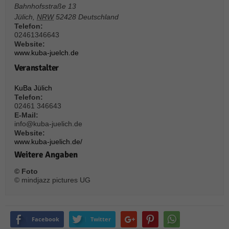
über Websites hinweg verfolgen.
Bahnhofsstraße 13
Cookie-Informationen anzeigen
Jülich
,
NRW
52428
Deutschland
Telefon:
Ext
Externe Medien (6)
02461346643
Website:
www.kuba-juelch.de
Inhalte von Videoplattformen und Social-Media-Plattformen werden
standardmäßig blockiert. Wenn Cookies von externen Medien akzeptiert
Veranstalter
werden, bedarf der Zugriff auf diese Inhalte keiner manuellen Einwilligung
mehr.
KuBa Jülich
Cookie-Informationen anzeigen
Telefon:
02461 346643
Datenschutzerklärung
Impressum
powered by Borlabs Cookie
E-Mail:
info@kuba-juelich.de
Website:
www.kuba-juelich.de/
Weitere Angaben
© Foto
© mindjazz pictures UG
Facebook
Twitter