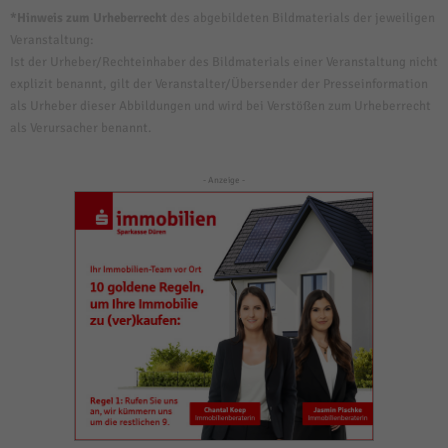
*Hinweis zum Urheberrecht
des abgebildeten Bildmaterials der jeweiligen
Veranstaltung:
Ist der Urheber/Rechteinhaber des Bildmaterials einer Veranstaltung nicht
explizit benannt, gilt der Veranstalter/Übersender der Presseinformation
als Urheber dieser Abbildungen und wird bei Verstößen zum Urheberrecht
als Verursacher benannt.
- Anzeige -