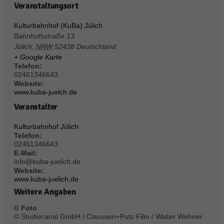
über Websites hinweg verfolgen.
Veranstaltungsort
Cookie-Informationen anzeigen
Kulturbahnhof (KuBa) Jülich
Ext
Externe Medien (6)
Bahnhofsstraße 13
Jülich
,
NRW
52428
Deutschland
Inhalte von Videoplattformen und Social-Media-Plattformen werden
+ Google Karte
standardmäßig blockiert. Wenn Cookies von externen Medien akzeptiert
Telefon:
werden, bedarf der Zugriff auf diese Inhalte keiner manuellen Einwilligung
02461346643
mehr.
Website:
www.kuba-juelch.de
Cookie-Informationen anzeigen
Veranstalter
Datenschutzerklärung
Impressum
powered by Borlabs Cookie
Kulturbahnhof Jülich
Telefon:
02461346643
E-Mail:
info@kuba-juelich.de
Website:
www.kuba-juelich.de
Weitere Angaben
© Foto
© Studiocanal GmbH / Claussen+Putz Film / Walter Wehner