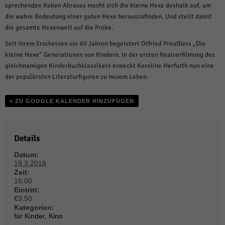
weitere Informationen anzeigen lassen und so nur bestimmte Cookies
sprechenden Raben Abraxas macht sich die kleine Hexe deshalb auf, um
auswählen.
die wahre Bedeutung einer guten Hexe herauszufinden. Und stellt damit
die gesamte Hexenwelt auf die Probe.
Alle akzeptieren
Speichern und weiter
Seit ihrem Erscheinen vor 60 Jahren begeistert Otfried Preußlers „Die
Zurück
kleine Hexe“ Generationen von Kindern. In der ersten Realverfilmung des
Datenschutzeinstellungen
gleichnamigen Kinderbuchklassikers erweckt Karoline Herfurth nun eine
Essenziell (1)
der populärsten Literaturfiguren zu neuem Leben.
Essenzielle Cookies ermöglichen grundlegende Funktionen und sind für die
einwandfreie Funktion der Website erforderlich.
+ ZU GOOGLE KALENDER HINZUFÜGEN
Cookie-Informationen anzeigen
Sta
Statistiken (1)
Details
Statistik Cookies erfassen Informationen anonym. Diese Informationen helfen
Datum:
uns zu verstehen, wie unsere Besucher unsere Website nutzen.
19.3.2018
Cookie-Informationen anzeigen
Zeit:
16:00
Mar
Marketing (1)
Eintritt:
€3,50
Kategorien:
Marketing-Cookies werden von Drittanbietern oder Publishern verwendet,
für Kinder
,
Kino
um personalisierte Werbung anzuzeigen. Sie tun dies, indem sie Besucher