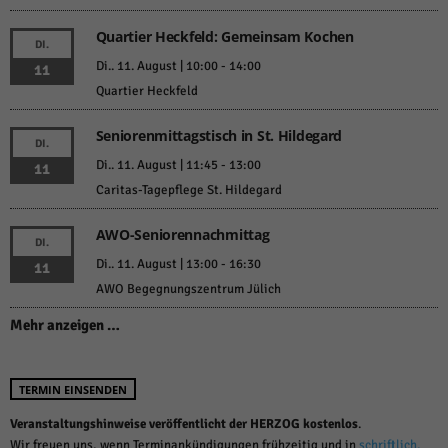
Quartier Heckfeld: Gemeinsam Kochen
DI.
Di.. 11. August | 10:00
-
14:00
11
Quartier Heckfeld
Seniorenmittagstisch in St. Hildegard
DI.
Di.. 11. August | 11:45
-
13:00
11
Caritas-Tagepflege St. Hildegard
AWO-Seniorennachmittag
DI.
Di.. 11. August | 13:00
-
16:30
11
AWO Begegnungszentrum Jülich
Mehr anzeigen …
TERMIN EINSENDEN
Veranstaltungshinweise veröffentlicht der HERZOG kostenlos
.
Wir freuen uns, wenn Terminankündigungen frühzeitig und in
schriftlich,