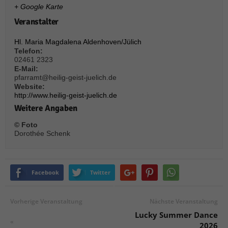
über Websites hinweg verfolgen.
+ Google Karte
Cookie-Informationen anzeigen
Veranstalter
Ext
Externe Medien (6)
Hl. Maria Magdalena Aldenhoven/Jülich
Telefon:
Inhalte von Videoplattformen und Social-Media-Plattformen werden
02461 2323‬
standardmäßig blockiert. Wenn Cookies von externen Medien akzeptiert
E-Mail:
werden, bedarf der Zugriff auf diese Inhalte keiner manuellen Einwilligung
pfarramt@heilig-geist-juelich.de
mehr.
Website:
Cookie-Informationen anzeigen
http://www.heilig-geist-juelich.de
Weitere Angaben
Datenschutzerklärung
Impressum
powered by Borlabs Cookie
© Foto
Dorothée Schenk
Facebook
Twitter
Vorherige Veranstaltung
Nächste Veranstaltung
Lucky Summer Dance
«
2026