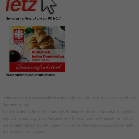
Senioren ins Netz: „Rund um PC & Co“
Wöchentliches Seniorenfrühstück
*Hinweis zum Urheberrecht
des abgebildeten Bildmaterials der jeweiligen
Veranstaltung:
Ist der Urheber/Rechteinhaber des Bildmaterials einer Veranstaltung nicht
explizit benannt, gilt der Veranstalter/Übersender der Presseinformation
als Urheber dieser Abbildungen und wird bei Verstößen zum Urheberrecht
als Verursacher benannt.