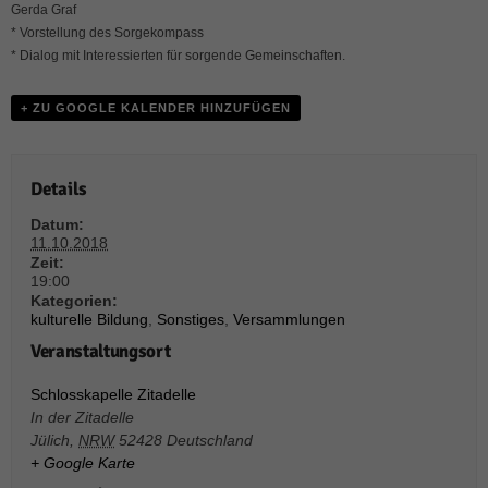
weitere Informationen anzeigen lassen und so nur bestimmte Cookies
Gerda Graf
auswählen.
* Vorstellung des Sorgekompass
* Dialog mit Interessierten für sorgende Gemeinschaften.
Alle akzeptieren
Speichern und weiter
+ ZU GOOGLE KALENDER HINZUFÜGEN
Zurück
Datenschutzeinstellungen
Essenziell (1)
Details
Essenzielle Cookies ermöglichen grundlegende Funktionen und sind für die
einwandfreie Funktion der Website erforderlich.
Datum:
Cookie-Informationen anzeigen
11.10.2018
Zeit:
Sta
Statistiken (1)
19:00
Kategorien:
kulturelle Bildung
,
Sonstiges
,
Versammlungen
Statistik Cookies erfassen Informationen anonym. Diese Informationen helfen
uns zu verstehen, wie unsere Besucher unsere Website nutzen.
Veranstaltungsort
Cookie-Informationen anzeigen
Schlosskapelle Zitadelle
Mar
Marketing (1)
In der Zitadelle
Jülich
,
NRW
52428
Deutschland
Marketing-Cookies werden von Drittanbietern oder Publishern verwendet,
+ Google Karte
um personalisierte Werbung anzuzeigen. Sie tun dies, indem sie Besucher