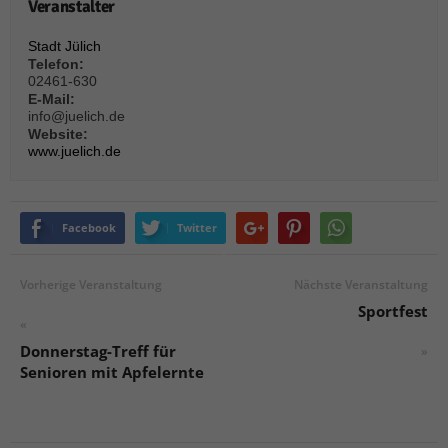
über Websites hinweg verfolgen.
Veranstalter
Cookie-Informationen anzeigen
Stadt Jülich
Telefon:
Ext
Externe Medien (6)
02461-630
E-Mail:
Inhalte von Videoplattformen und Social-Media-Plattformen werden
info@juelich.de
standardmäßig blockiert. Wenn Cookies von externen Medien akzeptiert
Website:
werden, bedarf der Zugriff auf diese Inhalte keiner manuellen Einwilligung
www.juelich.de
mehr.
Cookie-Informationen anzeigen
Datenschutzerklärung
Impressum
powered by Borlabs Cookie
Facebook
Twitter
Vorherige Veranstaltung
Nächste Veranstaltung
Sportfest
«
Donnerstag-Treff für
»
Senioren mit Apfelernte