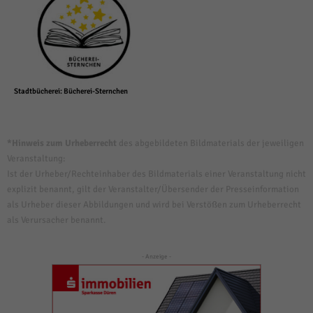
Stadtbücherei: Bücherei-Sternchen
*Hinweis zum Urheberrecht
des abgebildeten Bildmaterials der jeweiligen
Veranstaltung:
Ist der Urheber/Rechteinhaber des Bildmaterials einer Veranstaltung nicht
explizit benannt, gilt der Veranstalter/Übersender der Presseinformation
als Urheber dieser Abbildungen und wird bei Verstößen zum Urheberrecht
als Verursacher benannt.
- Anzeige -