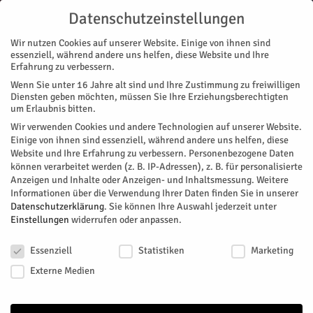
Datenschutzeinstellungen
Wir nutzen Cookies auf unserer Website. Einige von ihnen sind
essenziell, während andere uns helfen, diese Website und Ihre
Erfahrung zu verbessern.
Wenn Sie unter 16 Jahre alt sind und Ihre Zustimmung zu freiwilligen
Start
Diensten geben möchten, müssen Sie Ihre Erziehungsberechtigten
um Erlaubnis bitten.
« Alle Veranstaltungen
Wir verwenden Cookies und andere Technologien auf unserer Website.
Einige von ihnen sind essenziell, während andere uns helfen, diese
Website und Ihre Erfahrung zu verbessern.
Personenbezogene Daten
Diese Veranstaltung hat bereits stattgefunden.
können verarbeitet werden (z. B. IP-Adressen), z. B. für personalisierte
Anzeigen und Inhalte oder Anzeigen- und Inhaltsmessung.
Weitere
Informationen über die Verwendung Ihrer Daten finden Sie in unserer
Jülich im Dialog mit Initiative
Datenschutzerklärung
.
Sie können Ihre Auswahl jederzeit unter
Einstellungen
widerrufen oder anpassen.
Sorgekultur
Datenschutzeinstellungen
Essenziell
Statistiken
Marketing
Facebook
Twitter
Externe Medien