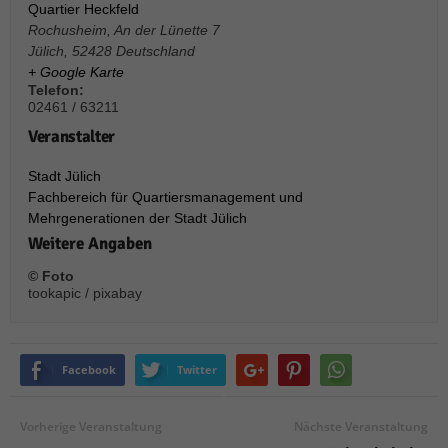
über Websites hinweg verfolgen.
Quartier Heckfeld
Cookie-Informationen anzeigen
Rochusheim, An der Lünette 7
Jülich
,
52428
Deutschland
Ext
Externe Medien (6)
+ Google Karte
Telefon:
Inhalte von Videoplattformen und Social-Media-Plattformen werden
02461 / 63211
standardmäßig blockiert. Wenn Cookies von externen Medien akzeptiert
Veranstalter
werden, bedarf der Zugriff auf diese Inhalte keiner manuellen Einwilligung
mehr.
Stadt Jülich
Cookie-Informationen anzeigen
Fachbereich für Quartiersmanagement und
Datenschutzerklärung
Impressum
powered by Borlabs Cookie
Mehrgenerationen der Stadt Jülich
Weitere Angaben
© Foto
tookapic / pixabay
Facebook
Twitter
Vorherige Veranstaltung
Nächste Veranstaltung