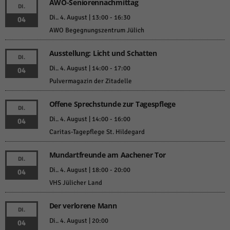
AWO-Seniorennachmittag
DI.
Di.. 4. August | 13:00
-
16:30
04
AWO Begegnungszentrum Jülich
Ausstellung: Licht und Schatten
DI.
Di.. 4. August | 14:00
-
17:00
04
Pulvermagazin der Zitadelle
Offene Sprechstunde zur Tagespflege
DI.
Di.. 4. August | 14:00
-
16:00
04
Caritas-Tagepflege St. Hildegard
Mundartfreunde am Aachener Tor
DI.
Di.. 4. August | 18:00
-
20:00
04
VHS Jülicher Land
Der verlorene Mann
DI.
Di.. 4. August | 20:00
04