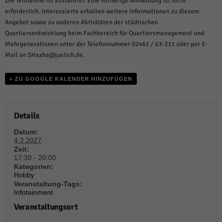
Die Teilnahme ist kostenfrei. Eine vorherige Anmeldung ist nicht
weitere Informationen anzeigen lassen und so nur bestimmte Cookies
auswählen.
erforderlich. Interessierte erhalten weitere Informationen zu diesem
Angebot sowie zu anderen Aktivitäten der städtischen
Alle akzeptieren
Speichern und weiter
Quartiersentwicklung beim Fachbereich für Quartiersmanagement und
Mehrgenerationen unter der Telefonnummer 02461 / 63-211 oder per E-
Zurück
Mail an SHaxha@juelich.de.
Datenschutzeinstellungen
Essenziell (1)
+ ZU GOOGLE KALENDER HINZUFÜGEN
Essenzielle Cookies ermöglichen grundlegende Funktionen und sind für die
einwandfreie Funktion der Website erforderlich.
Cookie-Informationen anzeigen
Details
Sta
Statistiken (1)
Datum:
4.2.2027
Statistik Cookies erfassen Informationen anonym. Diese Informationen helfen
Zeit:
uns zu verstehen, wie unsere Besucher unsere Website nutzen.
17:30 - 20:00
Kategorien:
Cookie-Informationen anzeigen
Hobby
Veranstaltung-Tags:
Mar
Marketing (1)
Infotainment
Marketing-Cookies werden von Drittanbietern oder Publishern verwendet,
Veranstaltungsort
um personalisierte Werbung anzuzeigen. Sie tun dies, indem sie Besucher