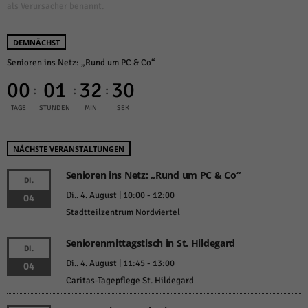
als Verursacher benannt.
DEMNÄCHST
Senioren ins Netz: „Rund um PC & Co“
00
01
32
30
:
:
:
TAGE
STUNDEN
MIN
SEK
NÄCHSTE VERANSTALTUNGEN
Senioren ins Netz: „Rund um PC & Co“
DI.
Di.. 4. August | 10:00
-
12:00
04
Stadtteilzentrum Nordviertel
Seniorenmittagstisch in St. Hildegard
DI.
Di.. 4. August | 11:45
-
13:00
04
Caritas-Tagepflege St. Hildegard