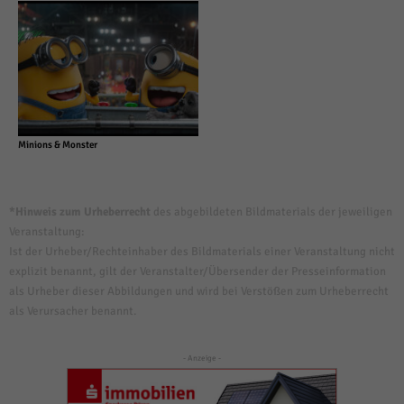
Minions & Monster
*Hinweis zum Urheberrecht
des abgebildeten Bildmaterials der jeweiligen
Veranstaltung:
Ist der Urheber/Rechteinhaber des Bildmaterials einer Veranstaltung nicht
explizit benannt, gilt der Veranstalter/Übersender der Presseinformation
als Urheber dieser Abbildungen und wird bei Verstößen zum Urheberrecht
als Verursacher benannt.
- Anzeige -