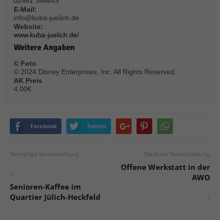
02461 346643
über Websites hinweg verfolgen.
E-Mail:
Cookie-Informationen anzeigen
info@kuba-juelich.de
Website:
Ext
Externe Medien (6)
www.kuba-juelich.de/
Weitere Angaben
Inhalte von Videoplattformen und Social-Media-Plattformen werden
standardmäßig blockiert. Wenn Cookies von externen Medien akzeptiert
© Foto
werden, bedarf der Zugriff auf diese Inhalte keiner manuellen Einwilligung
© 2024 Disney Enterprises, Inc. All Rights Reserved.
mehr.
AK Preis
4.00€
Cookie-Informationen anzeigen
Datenschutzerklärung
Impressum
powered by Borlabs Cookie
Facebook
Twitter
Vorherige Veranstaltung
Nächste Veranstaltung
Offene Werkstatt in der
«
AWO
Senioren-Kaffee im
Quartier Jülich-Heckfeld
»