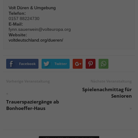
über Websites hinweg verfolgen.
Volt Düren & Umgebung
Cookie-Informationen anzeigen
Telefon:
0157 88224730
Ext
Externe Medien (6)
E-Mail:
fynn.sauerwein@volteuropa.org
Inhalte von Videoplattformen und Social-Media-Plattformen werden
Website:
standardmäßig blockiert. Wenn Cookies von externen Medien akzeptiert
voltdeutschland.org/dueren/
werden, bedarf der Zugriff auf diese Inhalte keiner manuellen Einwilligung
mehr.
Cookie-Informationen anzeigen
Facebook
Twitter
Datenschutzerklärung
Impressum
powered by Borlabs Cookie
Vorherige Veranstaltung
Nächste Veranstaltung
Spielenachmittag für
«
Senioren
Trauerspaziergänge ab
Bonhoeffer-Haus
»