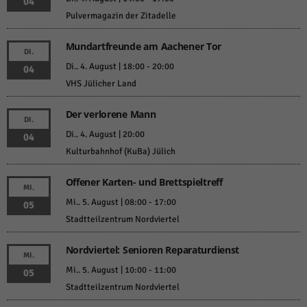
04
Pulvermagazin der Zitadelle
Mundartfreunde am Aachener Tor
DI.
Di.. 4. August | 18:00
-
20:00
04
VHS Jülicher Land
Der verlorene Mann
DI.
Di.. 4. August | 20:00
04
Kulturbahnhof (KuBa) Jülich
Offener Karten- und Brettspieltreff
MI.
Mi.. 5. August | 08:00
-
17:00
05
Stadtteilzentrum Nordviertel
Nordviertel: Senioren Reparaturdienst
MI.
Mi.. 5. August | 10:00
-
11:00
05
Stadtteilzentrum Nordviertel