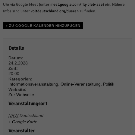
weitere Informationen anzeigen lassen und so nur bestimmte Cookies
Uhr via Google Meet (unter
meet.google.com/ffq-pfeb-aae
) ein. Nähere
auswählen.
Infos sind unter
voltdeutschland.org/dueren
zu finden.
Alle akzeptieren
Speichern und weiter
+ ZU GOOGLE KALENDER HINZUFÜGEN
Zurück
Datenschutzeinstellungen
Essenziell (1)
Details
Essenzielle Cookies ermöglichen grundlegende Funktionen und sind für die
einwandfreie Funktion der Website erforderlich.
Datum:
24.2.2028
Cookie-Informationen anzeigen
Zeit:
20:00
Sta
Statistiken (1)
Kategorien:
Informationsveranstaltung
,
Online-Veranstaltung
,
Politik
Statistik Cookies erfassen Informationen anonym. Diese Informationen helfen
Website:
uns zu verstehen, wie unsere Besucher unsere Website nutzen.
Zur Webseite
Cookie-Informationen anzeigen
Veranstaltungsort
Mar
Marketing (1)
NRW
Deutschland
+ Google Karte
Marketing-Cookies werden von Drittanbietern oder Publishern verwendet,
Veranstalter
um personalisierte Werbung anzuzeigen. Sie tun dies, indem sie Besucher