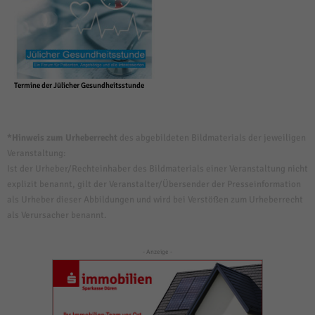
Termine der Jülicher Gesundheitsstunde
*Hinweis zum Urheberrecht
des abgebildeten Bildmaterials der jeweiligen
Veranstaltung:
Ist der Urheber/Rechteinhaber des Bildmaterials einer Veranstaltung nicht
explizit benannt, gilt der Veranstalter/Übersender der Presseinformation
als Urheber dieser Abbildungen und wird bei Verstößen zum Urheberrecht
als Verursacher benannt.
- Anzeige -