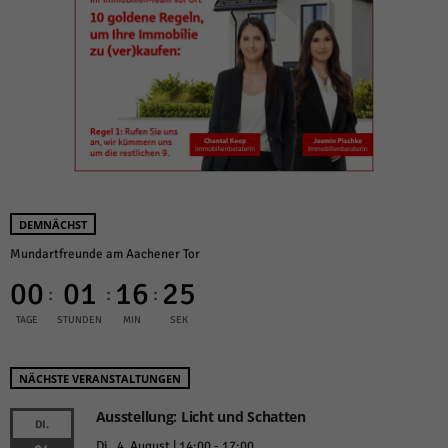
DEMNÄCHST
Mundartfreunde am Aachener Tor
00
01
16
24
:
:
:
TAGE
STUNDEN
MIN
SEK
NÄCHSTE VERANSTALTUNGEN
Ausstellung: Licht und Schatten
DI.
Di.. 4. August | 14:00
-
17:00