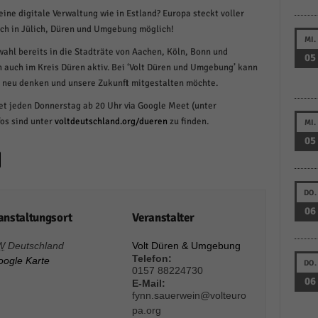
ine digitale Verwaltung wie in Estland? Europa steckt voller
schutzeinstellungen
enziell (1)
auch in Jülich, Düren und Umgebung möglich!
MI.
zielle Cookies ermöglichen grundlegende Funktionen und sind für die einwandfreie
hl bereits in die Stadträte von Aachen, Köln, Bonn und
05
ion der Website erforderlich.
n auch im Kreis Düren aktiv. Bei ‘Volt Düren und Umgebung’ kann
Cookie-Informationen anzeigen
k neu denken und unsere Zukunft mitgestalten möchte.
et jeden Donnerstag ab 20 Uhr via Google Meet (unter
istiken (1)
fos sind unter
voltdeutschland.org/dueren
zu finden.
MI.
stik Cookies erfassen Informationen anonym. Diese Informationen helfen uns zu verste
05
nsere Besucher unsere Website nutzen.
Cookie-Informationen anzeigen
keting (1)
DO.
06
anstaltungsort
Veranstalter
ting-Cookies werden von Drittanbietern oder Publishern verwendet, um personalisie
ng anzuzeigen. Sie tun dies, indem sie Besucher über Websites hinweg verfolgen.
W
Deutschland
Volt Düren & Umgebung
Cookie-Informationen anzeigen
Telefon:
oogle Karte
DO.
0157 88224730
erne Medien (6)
06
E-Mail:
fynn.sauerwein@volteuro
te von Videoplattformen und Social-Media-Plattformen werden standardmäßig blocki
pa.org
Cookies von externen Medien akzeptiert werden, bedarf der Zugriff auf diese Inhalte