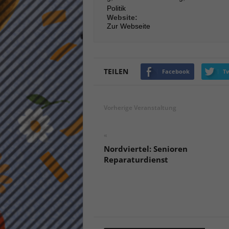
Politik
keine
Website:
Zur Webseite
powe
TEILEN
Facebook
Tw
Vorherige Veranstaltung
«
Nordviertel: Senioren
Reparaturdienst