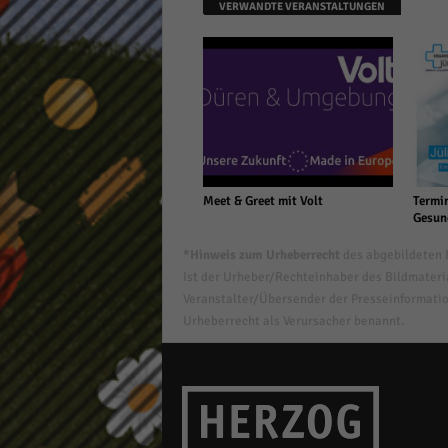
VERWANDTE VERANSTALTUNGEN
Meet & Greet mit Volt
Termin
Gesun
*Hinweis zum Urheberrecht
des abgebildeten B
Ist der Urheber/Rechteinhaber des Bildmaterial
Veranstalter/Übersender der Presseinformatio
Urheberrecht als Verursacher benannt.