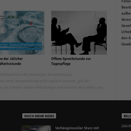
Fotos
Bearb
aufbe
Veran
Geneh
Urheb
den A
Gewäh
e der Jülicher
Offene Sprechstunde zur
dheitsstunde
Tagespflege
ildmaterials der jeweiligen Veranstaltung:
s einer Veranstaltung nicht explizit benannt, gilt der
n als Urheber dieser Abbildungen und wird bei Verstößen zum
NOCH MEHR NEWS
BELI
Jülich
Verhängnisvoller Sturz mit