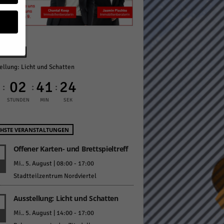
NÄCHST
ellung: Licht und Schatten
geben
0
02
41
23
:
:
:
 ihnen
STUNDEN
MIN
SEK
n), z.
HSTE VERANSTALTUNGEN
Offener Karten- und Brettspieltreff
gen
Mi.. 5. August | 08:00
-
17:00
Stadtteilzentrum Nordviertel
Ausstellung: Licht und Schatten
Zurück
Mi.. 5. August | 14:00
-
17:00