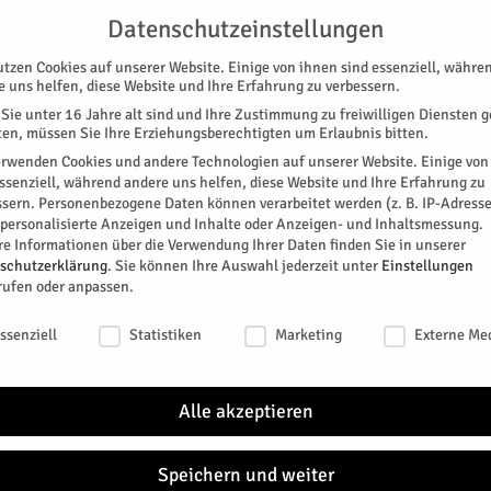
NG
UNTERSTÜTZEN
KONTAKT
DATENSCHUTZ
IMPRESSUM
Datenschutzeinstellungen
utzen Cookies auf unserer Website. Einige von ihnen sind essenziell, währe
e uns helfen, diese Website und Ihre Erfahrung zu verbessern.
Sie unter 16 Jahre alt sind und Ihre Zustimmung zu freiwilligen Diensten 
en, müssen Sie Ihre Erziehungsberechtigten um Erlaubnis bitten.
erwenden Cookies und andere Technologien auf unserer Website. Einige von
essenziell, während andere uns helfen, diese Website und Ihre Erfahrung zu
ssern.
Personenbezogene Daten können verarbeitet werden (z. B. IP-Adresse
SPEZIAL
E-PAPER
KINO
GALERIE
TERM
r personalisierte Anzeigen und Inhalte oder Anzeigen- und Inhaltsmessung.
re Informationen über die Verwendung Ihrer Daten finden Sie in unserer
schutzerklärung
.
Sie können Ihre Auswahl jederzeit unter
Einstellungen
rufen oder anpassen.
schutzeinstellungen
ssenziell
Statistiken
Marketing
Externe Me
t
Alle akzeptieren
itter
Speichern und weiter