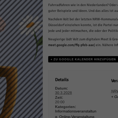
Fahrradfahren wie in den Niederlanden? Oder e
Daten
Ess
guter Beispiele und Ideen. Und das alles ist 
Essen
Nachdem Volt bei der letzten NRW-Kommunalwa
Funkt
Düsseldorf einziehen konnte, ist die Partei nu
jede und jeder mitmachen, die oder der Politi
Neugierige lädt Volt zum digitalen Meet & Gre
Stat
meet.google.com/ffq-pfeb-aae
) ein. Nähere In
Stati
wie u
+ ZU GOOGLE KALENDER HINZUFÜGEN
Mar
Details
Ver
Marke
Werbu
Datum:
NR
30.3.2028
+ G
Zeit:
20:00
Ext
Kategorien:
Informationsveranstaltun
Inhal
g
,
Online-Veranstaltung
,
Wenn 