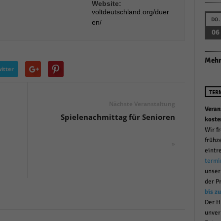
Website:
r manuellen Einwilligung mehr.
voltdeutschland.org/duer
DO.
Cookie-Informationen anzeigen
en/
06
Datenschutzerklärung
Im
red by Borlabs Cookie
Mehr
itter
TER
Nächste Veranstaltung
Veran
Spielenachmittag für Senioren
koste
Wir f
frühz
»
eintr
termi
unse
der P
bis z
Der H
unver