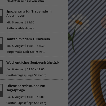
Pulvermagazin der Zitadelle
Spaziergang für Trauernde in
Aldenhoven
Mi.. 5. August | 15:30
Rathaus Aldenhoven
Statistiken
Tanzen mit dem Turnverein
hen,
Mi.. 5. August | 16:00
-
17:30
Bürgerhalle Lich-Steinstraß
Wöchentliches Seniorenfrühstück
Marketing
Do.. 6. August | 09:00
-
11:00
rte
Caritas-Tagespflege St. Georg
Offene Sprechstunde zur
Tagespflege
Externe Medien
Do.. 6. August | 10:00
-
12:00
ert.
Caritas-Tagespflege St. Georg