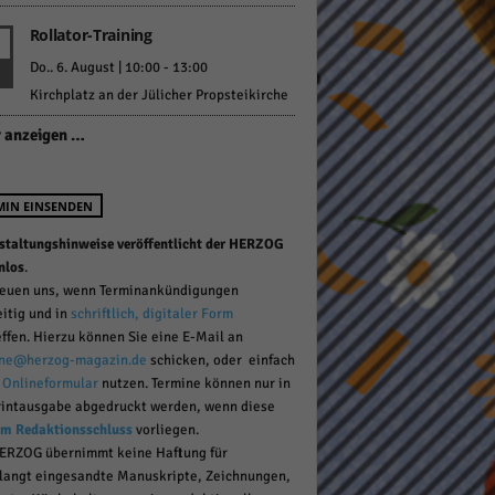
Rollator-Training
Do.. 6. August | 10:00
-
13:00
pressum
Kirchplatz an der Jülicher Propsteikirche
 anzeigen …
MIN EINSENDEN
staltungshinweise veröffentlicht der HERZOG
nlos
.
reuen uns, wenn Terminankündigungen
eitig und in
schriftlich, digitaler Form
effen. Hierzu können Sie eine E-Mail an
ne@herzog-magazin.de
schicken, oder einfach
r
Onlineformular
nutzen. Termine können nur in
rintausgabe abgedruckt werden, wenn diese
um Redaktionsschluss
vorliegen.
ERZOG übernimmt keine Haftung für
langt eingesandte Manuskripte, Zeichnungen,