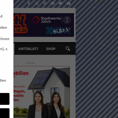
nd
geben
 ihnen
n), z.
INE
AMTSBLATT
SHOP
- Anzeige -
dien