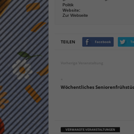
Politik
keine
Website:
Zur Webseite
powe
TEILEN
Facebook
Tw
Vorherige Veranstaltung
«
Wöchentliches Seniorenfrühstü
VERWANDTE VERANSTALTUNGEN