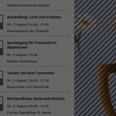
Stadtteilzentrum Nordviertel
Ausstellung: Licht und Schatten
Mi.. 5. August | 14:00
-
17:00
Pulvermagazin der Zitadelle
Statistiken
Spaziergang für Trauernde in
Aldenhoven
hen,
Mi.. 5. August | 15:30
Rathaus Aldenhoven
Marketing
Tanzen mit dem Turnverein
rte
Mi.. 5. August | 16:00
-
17:30
Bürgerhalle Lich-Steinstraß
Wöchentliches Seniorenfrühstück
Externe Medien
Do.. 6. August | 09:00
-
11:00
ert.
Caritas-Tagespflege St. Georg