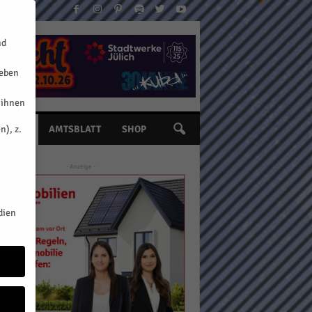
nd
geben
 ihnen
n), z.
INE
AMTSBLATT
SHOP
- Anzeige -
dien