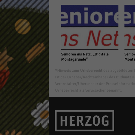
Senioren ins Netz: „Digitale
Senior
Montagsrunde“
Monta
*Hinweis zum Urheberrecht
des abgebildeten B
Ist der Urheber/Rechteinhaber des Bildmaterial
Veranstalter/Übersender der Presseinformatio
Urheberrecht als Verursacher benannt.