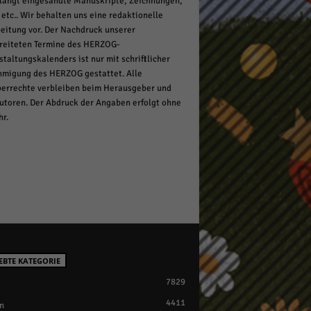
langt eingesandte Manuskripte, Zeichnungen,
 etc.. Wir behalten uns eine redaktionelle
eitung vor. Der Nachdruck unserer
reiteten Termine des HERZOG-
staltungskalenders ist nur mit schriftlicher
migung des HERZOG gestattet. Alle
errechte verbleiben beim Herausgeber und
utoren. Der Abdruck der Angaben erfolgt ohne
r.
EBTE KATEGORIE
7829
4411
n