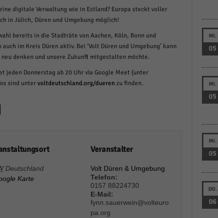
ine digitale Verwaltung wie in Estland? Europa steckt voller
schutzeinstellungen
enziell (1)
auch in Jülich, Düren und Umgebung möglich!
zielle Cookies ermöglichen grundlegende Funktionen und sind für die einwandfreie
hl bereits in die Stadträte von Aachen, Köln, Bonn und
MI.
ion der Website erforderlich.
n auch im Kreis Düren aktiv. Bei ‘Volt Düren und Umgebung’ kann
05
Cookie-Informationen anzeigen
k neu denken und unsere Zukunft mitgestalten möchte.
et jeden Donnerstag ab 20 Uhr via Google Meet (unter
istiken (1)
fos sind unter
voltdeutschland.org/dueren
zu finden.
MI.
stik Cookies erfassen Informationen anonym. Diese Informationen helfen uns zu verste
05
nsere Besucher unsere Website nutzen.
Cookie-Informationen anzeigen
keting (1)
MI.
anstaltungsort
Veranstalter
ting-Cookies werden von Drittanbietern oder Publishern verwendet, um personalisie
05
ng anzuzeigen. Sie tun dies, indem sie Besucher über Websites hinweg verfolgen.
W
Deutschland
Volt Düren & Umgebung
Cookie-Informationen anzeigen
Telefon:
oogle Karte
0157 88224730
DO.
erne Medien (6)
E-Mail:
06
fynn.sauerwein@volteuro
te von Videoplattformen und Social-Media-Plattformen werden standardmäßig blocki
pa.org
Cookies von externen Medien akzeptiert werden, bedarf der Zugriff auf diese Inhalte