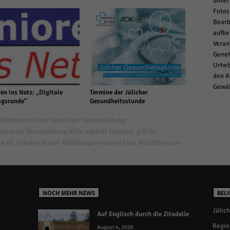
unver
Fotos
Bearb
aufbe
Veran
Geneh
Urheb
den A
Gewäh
en ins Netz: „Digitale
Termine der Jülicher
gsrunde“
Gesundheitsstunde
ildmaterials der jeweiligen Veranstaltung:
s einer Veranstaltung nicht explizit benannt, gilt der
n als Urheber dieser Abbildungen und wird bei Verstößen zum
NOCH MEHR NEWS
BELI
Jülich
Auf Englisch durch die Zitadelle
Regio
August 4, 2026