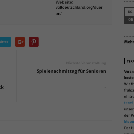
Website:
r manuellen Einwilligung mehr.
voltdeutschland.org/duer
DO.
Cookie-Informationen anzeigen
en/
06
Datenschutzerklärung
Im
red by Borlabs Cookie
Mehr
itter
TER
Nächste Veranstaltung
Spielenachmittag für Senioren
Veran
koste
Wir f
ck
»
frühz
eintr
termi
unse
der P
bis z
Der H