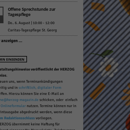
Offene Sprechstunde zur
Tagespflege
pressum
Do.. 6. August | 10:00
-
12:00
Caritas-Tagespflege St. Georg
 anzeigen …
MIN EINSENDEN
staltungshinweise veröffentlicht der HERZOG
nlos
.
reuen uns, wenn Terminankündigungen
eitig und in
schriftlich, digitaler Form
effen. Hierzu können Sie eine E-Mail an
ne@herzog-magazin.de
schicken, oder einfach
r
Onlineformular
nutzen. Termine können nur in
rintausgabe abgedruckt werden, wenn diese
um Redaktionsschluss
vorliegen.
ERZOG übernimmt keine Haftung für