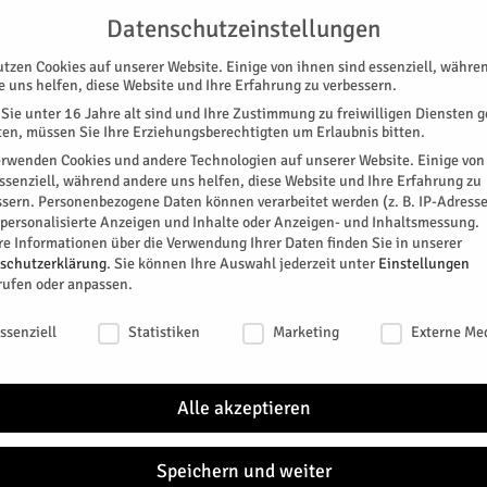
NG
UNTERSTÜTZEN
KONTAKT
DATENSCHUTZ
IMPRESSUM
Datenschutzeinstellungen
utzen Cookies auf unserer Website. Einige von ihnen sind essenziell, währe
e uns helfen, diese Website und Ihre Erfahrung zu verbessern.
Sie unter 16 Jahre alt sind und Ihre Zustimmung zu freiwilligen Diensten 
en, müssen Sie Ihre Erziehungsberechtigten um Erlaubnis bitten.
erwenden Cookies und andere Technologien auf unserer Website. Einige von
essenziell, während andere uns helfen, diese Website und Ihre Erfahrung zu
ssern.
Personenbezogene Daten können verarbeitet werden (z. B. IP-Adresse
SPEZIAL
E-PAPER
KINO
GALERIE
TERM
r personalisierte Anzeigen und Inhalte oder Anzeigen- und Inhaltsmessung.
re Informationen über die Verwendung Ihrer Daten finden Sie in unserer
schutzerklärung
.
Sie können Ihre Auswahl jederzeit unter
Einstellungen
rufen oder anpassen.
schutzeinstellungen
ssenziell
Statistiken
Marketing
Externe Me
t
Alle akzeptieren
itter
Speichern und weiter