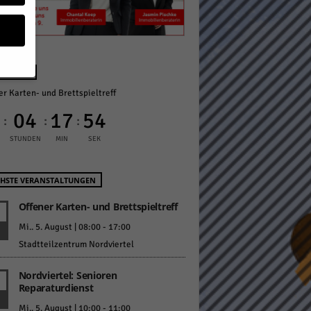
NÄCHST
er Karten- und Brettspieltreff
geben
0
04
17
53
:
:
:
 ihnen
STUNDEN
MIN
SEK
n), z.
HSTE VERANSTALTUNGEN
Offener Karten- und Brettspieltreff
gen
Mi.. 5. August | 08:00
-
17:00
Stadtteilzentrum Nordviertel
Nordviertel: Senioren
Zurück
Reparaturdienst
Mi.. 5. August | 10:00
-
11:00