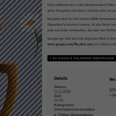
Fahrradfahren wie in den Niederlanden? Oder e
Daten
Ess
guter Beispiele und Ideen. Und das alles ist 
Essen
Nachdem Volt bei der letzten NRW-Kommunalwa
Funkt
Düsseldorf einziehen konnte, ist die Partei nu
jede und jeder mitmachen, die oder der Politi
Neugierige lädt Volt zum digitalen Meet & Gre
Stat
meet.google.com/ffq-pfeb-aae
) ein. Nähere In
Stati
wie u
+ ZU GOOGLE KALENDER HINZUFÜGEN
Mar
Details
Ver
Marke
Werbu
Datum:
NR
11.5.2028
+ G
Zeit:
20:00
Ext
Kategorien:
Informationsveranstaltun
Inhal
g
,
Online-Veranstaltung
,
Wenn 