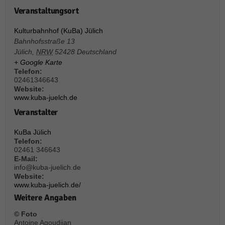
über Websites hinweg verfolgen.
Veranstaltungsort
Cookie-Informationen anzeigen
Kulturbahnhof (KuBa) Jülich
Ext
Externe Medien (6)
Bahnhofsstraße 13
Jülich
,
NRW
52428
Deutschland
Inhalte von Videoplattformen und Social-Media-Plattformen werden
standardmäßig blockiert. Wenn Cookies von externen Medien akzeptiert
+ Google Karte
werden, bedarf der Zugriff auf diese Inhalte keiner manuellen Einwilligung
Telefon:
mehr.
02461346643
Website:
Cookie-Informationen anzeigen
www.kuba-juelch.de
Datenschutzerklärung
Impressum
powered by Borlabs Cookie
Veranstalter
KuBa Jülich
Telefon:
02461 346643
E-Mail:
info@kuba-juelich.de
Website:
www.kuba-juelich.de/
Weitere Angaben
© Foto
Antoine Agoudjian