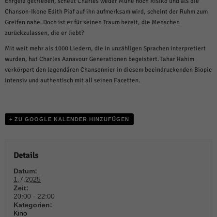
Ehrgeiz getrieben, scheut Charles weder Mühe noch Risiko und als die
weitere Informationen anzeigen lassen und so nur bestimmte Cookies
auswählen.
Chanson-Ikone Edith Piaf auf ihn aufmerksam wird, scheint der Ruhm zum
Greifen nahe. Doch ist er für seinen Traum bereit, die Menschen
Alle akzeptieren
Speichern und weiter
zurückzulassen, die er liebt?
Mit weit mehr als 1000 Liedern, die in unzähligen Sprachen interpretiert
Zurück
wurden, hat Charles Aznavour Generationen begeistert. Tahar Rahim
Datenschutzeinstellungen
Essenziell (1)
verkörpert den legendären Chansonnier in diesem beeindruckenden Biopic
intensiv und authentisch mit all seinen Facetten.
Essenzielle Cookies ermöglichen grundlegende Funktionen und sind für die
einwandfreie Funktion der Website erforderlich.
Cookie-Informationen anzeigen
+ ZU GOOGLE KALENDER HINZUFÜGEN
Sta
Statistiken (1)
Statistik Cookies erfassen Informationen anonym. Diese Informationen helfen
uns zu verstehen, wie unsere Besucher unsere Website nutzen.
Details
Cookie-Informationen anzeigen
Datum:
1.7.2025
Mar
Marketing (1)
Zeit:
20:00 - 22:00
Marketing-Cookies werden von Drittanbietern oder Publishern verwendet,
Kategorien:
um personalisierte Werbung anzuzeigen. Sie tun dies, indem sie Besucher
Kino