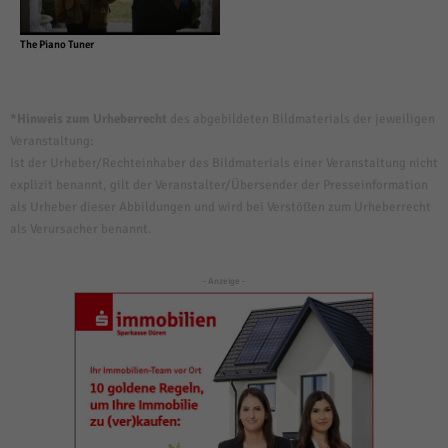
The Piano Tuner
*Hinweis zum Urheberrecht
des abgebildeten Bildmaterials der jeweiligen
Veranstaltung:
Ist der Urheber/Rechteinhaber des Bildmaterials einer Veranstaltung nicht
explizit benannt, gilt der Veranstalter/Übersender der Presseinformation
als Urheber dieser Abbildungen und wird bei Verstößen zum Urheberrecht
als Verursacher benannt.
- Anzeige -