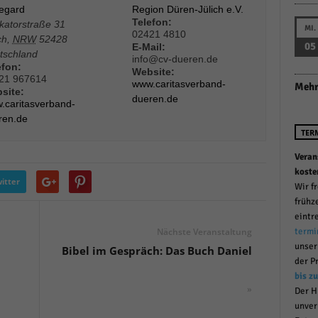
degard
Region Düren-Jülich e.V.
r manuellen Einwilligung mehr.
Telefon:
katorstraße 31
MI.
Cookie-Informationen anzeigen
02421 4810
ch
,
NRW
52428
05
E-Mail:
Datenschutzerklärung
Im
tschland
red by Borlabs Cookie
info@cv-dueren.de
efon:
Website:
21 967614
www.caritasverband-
Mehr
site:
dueren.de
.caritasverband-
ren.de
TER
Veran
koste
itter
Wir f
frühz
eintr
Nächste Veranstaltung
termi
unse
Bibel im Gespräch: Das Buch Daniel
der P
bis z
»
Der H
unver