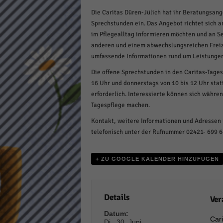
Daten
Die Caritas Düren-Jülich hat ihr Beratungsang
Ess
Sprechstunden ein. Das Angebot richtet sich a
Essen
im Pflegealltag informieren möchten und an Se
Funkt
anderen und einem abwechslungsreichen Freiz
umfassende Informationen rund um Leistungen,
Die offene Sprechstunden in den Caritas-Tages
Stat
16 Uhr und donnerstags von 10 bis 12 Uhr statt
Stati
erforderlich. Interessierte können sich währen
wie u
Tagespflege machen.
Kontakt, weitere Informationen und Adressen
telefonisch unter der Rufnummer 02421- 699 
Mar
Marke
+ ZU GOOGLE KALENDER HINZUFÜGEN
Werbu
Ext
Details
Ver
Datum:
Inhal
Cari
Di.. 30. Juni
Wenn 