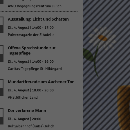
AWO Begegnungszentrum Jülich
Ausstellung: Licht und Schatten
Di.. 4. August | 14:00
-
17:00
Pulvermagazin der Zitadelle
Statistiken
Offene Sprechstunde zur
Tagespflege
hen,
Di.. 4. August | 14:00
-
16:00
Caritas-Tagepflege St. Hildegard
Marketing
Mundartfreunde am Aachener Tor
rte
Di.. 4. August | 18:00
-
20:00
VHS Jülicher Land
Der verlorene Mann
Externe Medien
Di.. 4. August | 20:00
ert.
Kulturbahnhof (KuBa) Jülich