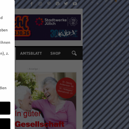
nd
geben
 ihnen
n), z.
INE
AMTSBLATT
SHOP
- Anzeige -
dien