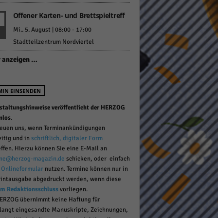
Offener Karten- und Brettspieltreff
Mi.. 5. August | 08:00
-
17:00
pressum
Stadtteilzentrum Nordviertel
 anzeigen …
MIN EINSENDEN
staltungshinweise veröffentlicht der HERZOG
nlos
.
reuen uns, wenn Terminankündigungen
eitig und in
schriftlich, digitaler Form
effen. Hierzu können Sie eine E-Mail an
ne@herzog-magazin.de
schicken, oder einfach
r
Onlineformular
nutzen. Termine können nur in
rintausgabe abgedruckt werden, wenn diese
um Redaktionsschluss
vorliegen.
ERZOG übernimmt keine Haftung für
langt eingesandte Manuskripte, Zeichnungen,