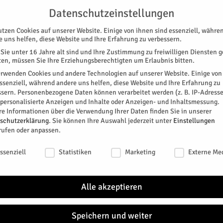
G
UNTERSTÜTZEN
KONTAKT
DATENSCHUTZ
IMPRESSUM
Datenschutzeinstellungen
utzen Cookies auf unserer Website. Einige von ihnen sind essenziell, währe
e uns helfen, diese Website und Ihre Erfahrung zu verbessern.
Sie unter 16 Jahre alt sind und Ihre Zustimmung zu freiwilligen Diensten 
en, müssen Sie Ihre Erziehungsberechtigten um Erlaubnis bitten.
erwenden Cookies und andere Technologien auf unserer Website. Einige von
essenziell, während andere uns helfen, diese Website und Ihre Erfahrung zu
ssern.
Personenbezogene Daten können verarbeitet werden (z. B. IP-Adresse
SPEZIAL
E-PAPER
KINO
GALERIE
TERM
r personalisierte Anzeigen und Inhalte oder Anzeigen- und Inhaltsmessung.
re Informationen über die Verwendung Ihrer Daten finden Sie in unserer
schutzerklärung
.
Sie können Ihre Auswahl jederzeit unter
Einstellungen
rufen oder anpassen.
schutzeinstellungen
ssenziell
Statistiken
Marketing
Externe Me
den.
Alle akzeptieren
 zur Tagespflege
Speichern und weiter
itter