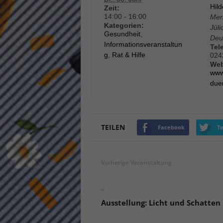
Hil
Zeit:
keine
14:00 - 16:00
Mer
Kategorien:
Jüli
Gesundheit
,
Deu
powe
Informationsveranstaltun
Tel
g
,
Rat & Hilfe
024
Web
www
due
TEILEN
Facebook
Tw
Vorherige Veranstaltung
«
Ausstellung: Licht und Schatten