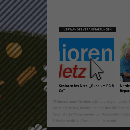
VERWANDTE VERANSTALTUNGEN
Senioren ins Netz: „Rund um PC &
Nordvi
Co“
Repar
*Hinweis zum Urheberrecht
des abgebildeten B
Ist der Urheber/Rechteinhaber des Bildmaterial
Veranstalter/Übersender der Presseinformatio
Urheberrecht als Verursacher benannt.