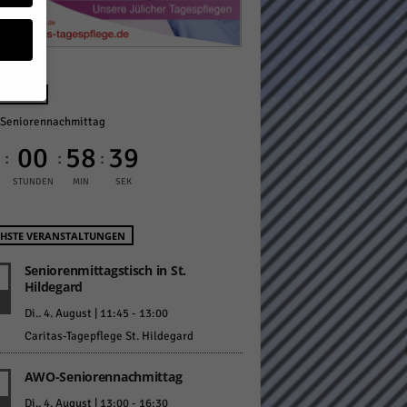
NÄCHST
Seniorennachmittag
geben
0
00
58
38
:
:
:
 ihnen
STUNDEN
MIN
SEK
n), z.
HSTE VERANSTALTUNGEN
Seniorenmittagstisch in St.
Hildegard
gen
Di.. 4. August | 11:45
-
13:00
Caritas-Tagepflege St. Hildegard
Zurück
AWO-Seniorennachmittag
Di.. 4. August | 13:00
-
16:30