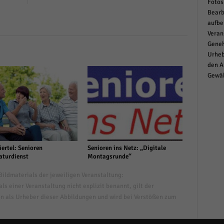
Fotos
Bearb
aufbe
Veran
Geneh
Urheb
den A
Gewäh
ertel: Senioren
Senioren ins Netz: „Digitale
aturdienst
Montagsrunde“
ildmaterials der jeweiligen Veranstaltung:
s einer Veranstaltung nicht explizit benannt, gilt der
n als Urheber dieser Abbildungen und wird bei Verstößen zum