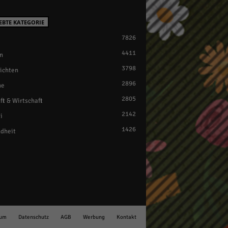
EBTE KATEGORIE
7826
4411
n
3798
ichten
2896
ne
2805
ft & Wirtschaft
2142
i
1426
dheit
sum
Datenschutz
AGB
Werbung
Kontakt