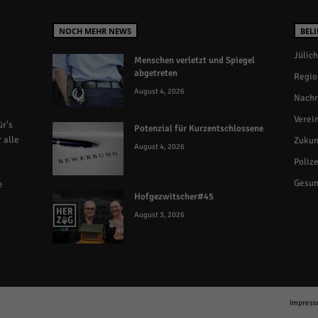
NOCH MEHR NEWS
BELI
Jülich
Menschen verletzt und Spiegel
abgetreten
Regio
August 4, 2026
Nachr
Verei
r's
Potenzial für Kurzentschlossene
 alle
Zukun
August 4, 2026
Polize
Gesun
e
Hofgezwitscher#45
August 3, 2026
Impres