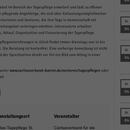
04
schutzeinstellungen
ebot im Bereich der Tagespflege erweitert und lädt zu offenen
enziell (1)
n pflegende Angehörige, die sich über Entlastungsmöglichkeiten
zielle Cookies ermöglichen grundlegende Funktionen und sind für die einwandfreie
niorinnen und Senioren, die ihre Tage in Gemeinschaft mit
DI.
ion der Website erforderlich.
eitangebot verbringen möchten. Interessierte erhalten
04
Cookie-Informationen anzeigen
 Ablauf, Organisation und Finanzierung der Tagespflege.
pflegeeinrichtungen in Jülich findet immer dienstags von 14 bis
istiken (1)
. Die Beratung ist kostenfrei. Eine vorherige Anmeldung ist nicht
DI.
stik Cookies erfassen Informationen anonym. Diese Informationen helfen uns zu verste
d der Sprechzeiten direkt vor Ort ein Bild vom Alltag in einer
04
nsere Besucher unsere Website nutzen.
Cookie-Informationen anzeigen
 unter
www.caritasverband-dueren.de/senioren/tagespflegen
oder
640
keting (1)
DI.
ting-Cookies werden von Drittanbietern oder Publishern verwendet, um personalisie
04
ng anzuzeigen. Sie tun dies, indem sie Besucher über Websites hinweg verfolgen.
Cookie-Informationen anzeigen
DI.
erne Medien (6)
anstaltungsort
Veranstalter
04
te von Videoplattformen und Social-Media-Plattformen werden standardmäßig blocki
tas-Tagepflege St.
Caritasverband für die
Cookies von externen Medien akzeptiert werden, bedarf der Zugriff auf diese Inhalte