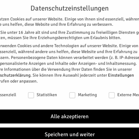
G
UNTERSTÜTZEN
KONTAKT
DATENSCHUTZ
IMPRESSUM
Datenschutzeinstellungen
utzen Cookies auf unserer Website. Einige von ihnen sind essenziell, währe
e uns helfen, diese Website und Ihre Erfahrung zu verbessern.
Sie unter 16 Jahre alt sind und Ihre Zustimmung zu freiwilligen Diensten 
en, müssen Sie Ihre Erziehungsberechtigten um Erlaubnis bitten.
erwenden Cookies und andere Technologien auf unserer Website. Einige von
essenziell, während andere uns helfen, diese Website und Ihre Erfahrung zu
ssern.
Personenbezogene Daten können verarbeitet werden (z. B. IP-Adresse
SPEZIAL
E-PAPER
KINO
GALERIE
TERM
r personalisierte Anzeigen und Inhalte oder Anzeigen- und Inhaltsmessung.
re Informationen über die Verwendung Ihrer Daten finden Sie in unserer
schutzerklärung
.
Sie können Ihre Auswahl jederzeit unter
Einstellungen
rufen oder anpassen.
schutzeinstellungen
ssenziell
Statistiken
Marketing
Externe Me
den.
Alle akzeptieren
ammlung zum
Speichern und weiter