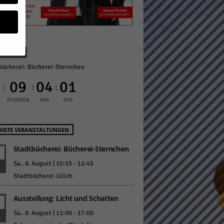
NÄCHST
bücherei: Bücherei-Sternchen
geben
0
09
04
00
:
:
:
 ihnen
STUNDEN
MIN
SEK
n), z.
HSTE VERANSTALTUNGEN
Stadtbücherei: Bücherei-Sternchen
gen
Sa.. 8. August | 10:15
-
12:45
Stadtbücherei Jülich
Ausstellung: Licht und Schatten
Zurück
Sa.. 8. August | 11:00
-
17:00