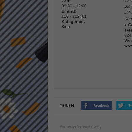
Jüli
Zeit:
keine
09:30 - 12:00
Bah
Eintritt:
Jüli
€10 - €02461
Deu
Kategorien:
powe
+ G
Kino
Tel
024
Web
www
TEILEN
Facebook
Tw
Vorherige Veranstaltung