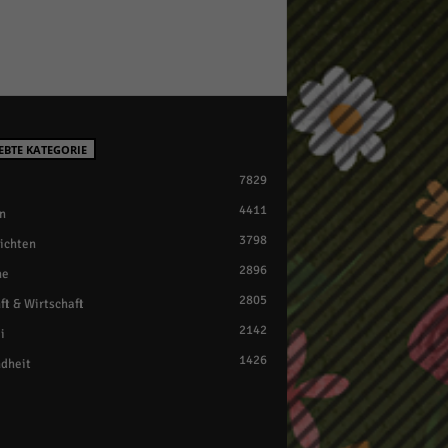
EBTE KATEGORIE
7829
4411
n
3798
ichten
2896
ne
2805
ft & Wirtschaft
2142
i
1426
dheit