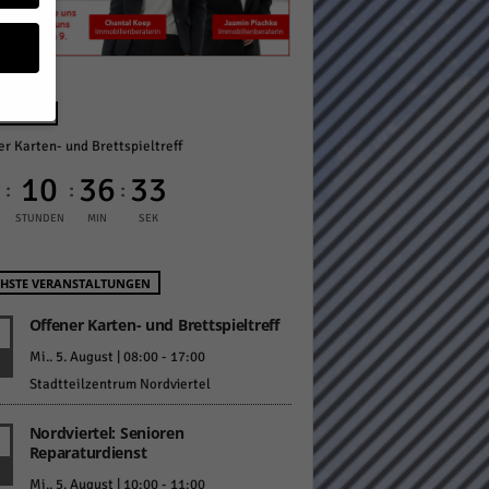
NÄCHST
er Karten- und Brettspieltreff
geben
0
10
36
32
:
:
:
 ihnen
STUNDEN
MIN
SEK
n), z.
HSTE VERANSTALTUNGEN
Offener Karten- und Brettspieltreff
gen
Mi.. 5. August | 08:00
-
17:00
Stadtteilzentrum Nordviertel
Nordviertel: Senioren
Zurück
Reparaturdienst
Mi.. 5. August | 10:00
-
11:00