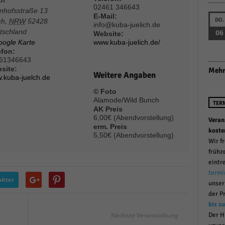
ch
02461 346643
r manuellen Einwilligung mehr.
nhofsstraße 13
E-Mail:
DO.
ch
,
NRW
52428
Cookie-Informationen anzeigen
info@kuba-juelich.de
tschland
06
Website:
Datenschutzerklärung
Im
red by Borlabs Cookie
oogle Karte
www.kuba-juelich.de/
efon:
61346643
site:
Mehr
Weitere Angaben
.kuba-juelch.de
© Foto
Alamode/Wild Bunch
TER
AK Preis
6,00€ (Abendvorstellung)
Veran
erm. Preis
koste
5,50€ (Abendvorstellung)
Wir f
frühz
eintr
termi
itter
unse
der P
bis z
Nächste Veranstaltung
Der H