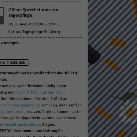
Offene Sprechstunde zur
Tagespflege
pressum
Do.. 6. August | 10:00
-
12:00
Caritas-Tagespflege St. Georg
 anzeigen …
MIN EINSENDEN
staltungshinweise veröffentlicht der HERZOG
nlos
.
reuen uns, wenn Terminankündigungen
eitig und in
schriftlich, digitaler Form
effen. Hierzu können Sie eine E-Mail an
ne@herzog-magazin.de
schicken, oder einfach
r
Onlineformular
nutzen. Termine können nur in
rintausgabe abgedruckt werden, wenn diese
um Redaktionsschluss
vorliegen.
ERZOG übernimmt keine Haftung für