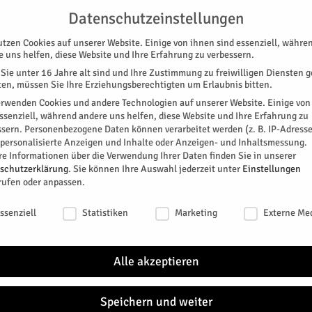
G
UNTERSTÜTZEN
KONTAKT
DATENSCHUTZ
IMPRESSUM
Datenschutzeinstellungen
utzen Cookies auf unserer Website. Einige von ihnen sind essenziell, währe
e uns helfen, diese Website und Ihre Erfahrung zu verbessern.
Sie unter 16 Jahre alt sind und Ihre Zustimmung zu freiwilligen Diensten 
en, müssen Sie Ihre Erziehungsberechtigten um Erlaubnis bitten.
erwenden Cookies und andere Technologien auf unserer Website. Einige von
essenziell, während andere uns helfen, diese Website und Ihre Erfahrung zu
ssern.
Personenbezogene Daten können verarbeitet werden (z. B. IP-Adresse
SPEZIAL
E-PAPER
KINO
GALERIE
TERM
r personalisierte Anzeigen und Inhalte oder Anzeigen- und Inhaltsmessung.
re Informationen über die Verwendung Ihrer Daten finden Sie in unserer
schutzerklärung
.
Sie können Ihre Auswahl jederzeit unter
Einstellungen
rufen oder anpassen.
schutzeinstellungen
ssenziell
Statistiken
Marketing
Externe Me
den.
Alle akzeptieren
NGEN FRAU IN FLAMMEN
Speichern und weiter
itter