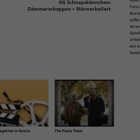
unver
KG Schnapskännchen:
Fotos
Dämmerschoppen + Männerballett
Bearb
aufbe
»
Veran
Geneh
Urheb
den A
Gewäh
agskino in Koslar
The Piano Tuner