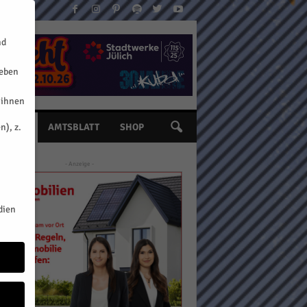
nd
geben
 ihnen
n), z.
INE
AMTSBLATT
SHOP
- Anzeige -
dien