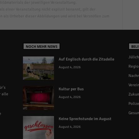
ildmaterials der jeweiligen Veranstaltung:
s einer Veranstaltung nicht explizit benannt, gilt der
n als Urheber dieser Abbildungen und wird bei Verstößen zum
NOCH MEHR NEWS
BELI
Jülich
Auf Englisch durch die Zitadelle
Regio
August 4, 2026
Nachr
Verei
r's
Kultur per Bus
 alle
Zukun
August 4, 2026
Polize
Gesun
e
Keine Sprechstunde im August
August 4, 2026