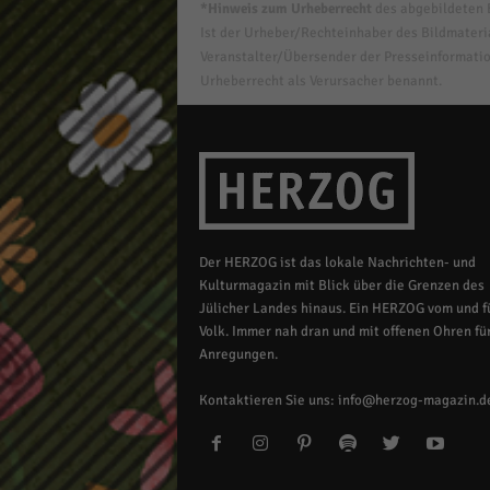
*Hinweis zum Urheberrecht
des abgebildeten B
Ist der Urheber/Rechteinhaber des Bildmaterial
Veranstalter/Übersender der Presseinformatio
Urheberrecht als Verursacher benannt.
Der HERZOG ist das lokale Nachrichten- und
Kulturmagazin mit Blick über die Grenzen des
Jülicher Landes hinaus. Ein HERZOG vom und fü
Volk. Immer nah dran und mit offenen Ohren für
Anregungen.
Kontaktieren Sie uns:
info@herzog-magazin.d