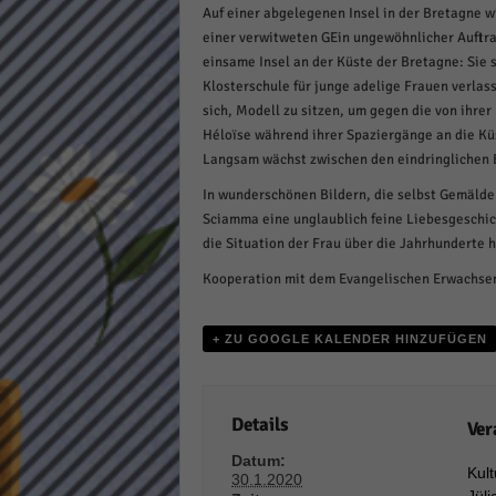
Auf einer abgelegenen Insel in der Bretagne w
Daten
einer verwitweten GEin ungewöhnlicher Auftrag
Ess
einsame Insel an der Küste der Bretagne: Sie 
Essen
Klosterschule für junge adelige Frauen verlas
Funkt
sich, Modell zu sitzen, um gegen die von ihre
Héloïse während ihrer Spaziergänge an die Kü
Langsam wächst zwischen den eindringlichen B
Stat
In wunderschönen Bildern, die selbst Gemälde
Stati
Sciamma eine unglaublich feine Liebesgeschic
wie u
die Situation der Frau über die Jahrhunderte 
Kooperation mit dem Evangelischen Erwachsen
Mar
+ ZU GOOGLE KALENDER HINZUFÜGEN
Marke
Werbu
Details
Ver
Ext
Datum:
Kul
Inhal
30.1.2020
Wenn 