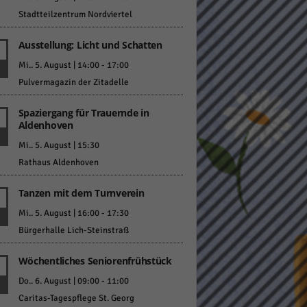
Stadtteilzentrum Nordviertel
Ausstellung: Licht und Schatten
Mi.. 5. August | 14:00
-
17:00
Pulvermagazin der Zitadelle
Statistiken
Spaziergang für Trauernde in
Aldenhoven
hen,
Mi.. 5. August | 15:30
Rathaus Aldenhoven
Marketing
Tanzen mit dem Turnverein
rte
Mi.. 5. August | 16:00
-
17:30
Bürgerhalle Lich-Steinstraß
Wöchentliches Seniorenfrühstück
Externe Medien
Do.. 6. August | 09:00
-
11:00
ert.
Caritas-Tagespflege St. Georg