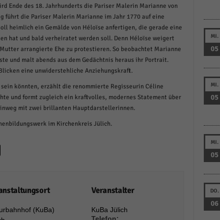
ird Ende des 18. Jahrhunderts die Pariser Malerin Marianne von
schutzeinstellungen
 führt die Pariser Malerin Marianne im Jahr 1770 auf eine
enziell (1)
soll heimlich ein Gemälde von Héloïse anfertigen, die gerade eine
zielle Cookies ermöglichen grundlegende Funktionen und sind für die einwandfreie
MI.
sen hat und bald verheiratet werden soll. Denn Héloïse weigert
ion der Website erforderlich.
05
r Mutter arrangierte Ehe zu protestieren. So beobachtet Marianne
Cookie-Informationen anzeigen
ste und malt abends aus dem Gedächtnis heraus ihr Portrait.
licken eine unwiderstehliche Anziehungskraft.
istiken (1)
MI.
 sein könnten, erzählt die renommierte Regisseurin Céline
stik Cookies erfassen Informationen anonym. Diese Informationen helfen uns zu verste
05
hte und formt zugleich ein kraftvolles, modernes Statement über
nsere Besucher unsere Website nutzen.
hinweg mit zwei brillanten Hauptdarstellerinnen.
Cookie-Informationen anzeigen
enbildungswerk im Kirchenkreis Jülich.
keting (1)
MI.
ting-Cookies werden von Drittanbietern oder Publishern verwendet, um personalisie
05
ng anzuzeigen. Sie tun dies, indem sie Besucher über Websites hinweg verfolgen.
Cookie-Informationen anzeigen
anstaltungsort
Veranstalter
DO.
erne Medien (6)
06
turbahnhof (KuBa)
KuBa Jülich
te von Videoplattformen und Social-Media-Plattformen werden standardmäßig blocki
Telefon:
Cookies von externen Medien akzeptiert werden, bedarf der Zugriff auf diese Inhalte