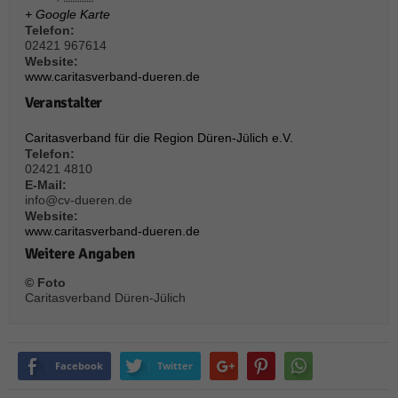
über Websites hinweg verfolgen.
+ Google Karte
Cookie-Informationen anzeigen
Telefon:
02421 967614
Ext
Externe Medien (6)
Website:
www.caritasverband-dueren.de
Inhalte von Videoplattformen und Social-Media-Plattformen werden
Veranstalter
standardmäßig blockiert. Wenn Cookies von externen Medien akzeptiert
werden, bedarf der Zugriff auf diese Inhalte keiner manuellen Einwilligung
Caritasverband für die Region Düren-Jülich e.V.
mehr.
Telefon:
Cookie-Informationen anzeigen
02421 4810
E-Mail:
Datenschutzerklärung
Impressum
powered by Borlabs Cookie
info@cv-dueren.de
Website:
www.caritasverband-dueren.de
Weitere Angaben
© Foto
Caritasverband Düren-Jülich
Facebook
Twitter