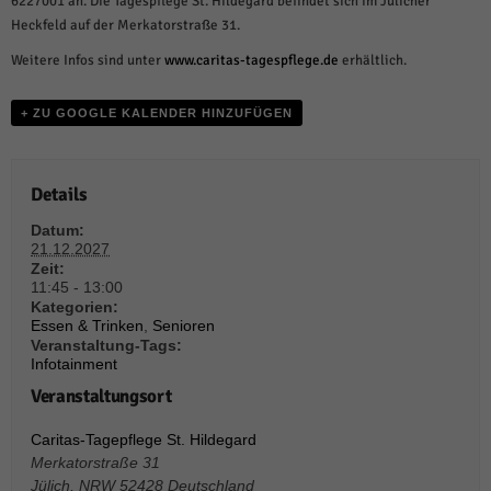
6227001 an. Die Tagespflege St. Hildegard befindet sich im Jülicher
weitere Informationen anzeigen lassen und so nur bestimmte Cookies
auswählen.
Heckfeld auf der Merkatorstraße 31.
Weitere Infos sind unter
www.caritas-tagespflege.de
erhältlich.
Alle akzeptieren
Speichern und weiter
Zurück
+ ZU GOOGLE KALENDER HINZUFÜGEN
Datenschutzeinstellungen
Essenziell (1)
Essenzielle Cookies ermöglichen grundlegende Funktionen und sind für die
Details
einwandfreie Funktion der Website erforderlich.
Datum:
Cookie-Informationen anzeigen
21.12.2027
Zeit:
Sta
Statistiken (1)
11:45 - 13:00
Kategorien:
Statistik Cookies erfassen Informationen anonym. Diese Informationen helfen
Essen & Trinken
,
Senioren
uns zu verstehen, wie unsere Besucher unsere Website nutzen.
Veranstaltung-Tags:
Infotainment
Cookie-Informationen anzeigen
Veranstaltungsort
Mar
Marketing (1)
Caritas-Tagepflege St. Hildegard
Marketing-Cookies werden von Drittanbietern oder Publishern verwendet,
Merkatorstraße 31
um personalisierte Werbung anzuzeigen. Sie tun dies, indem sie Besucher
Jülich
,
NRW
52428
Deutschland