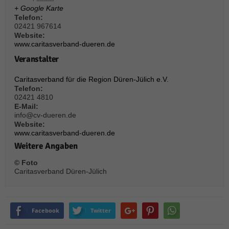
über Websites hinweg verfolgen.
+ Google Karte
Cookie-Informationen anzeigen
Telefon:
02421 967614
Ext
Externe Medien (6)
Website:
www.caritasverband-dueren.de
Inhalte von Videoplattformen und Social-Media-Plattformen werden
Veranstalter
standardmäßig blockiert. Wenn Cookies von externen Medien akzeptiert
werden, bedarf der Zugriff auf diese Inhalte keiner manuellen Einwilligung
Caritasverband für die Region Düren-Jülich e.V.
mehr.
Telefon:
Cookie-Informationen anzeigen
02421 4810
E-Mail:
Datenschutzerklärung
Impressum
powered by Borlabs Cookie
info@cv-dueren.de
Website:
www.caritasverband-dueren.de
Weitere Angaben
© Foto
Caritasverband Düren-Jülich
Facebook
Twitter