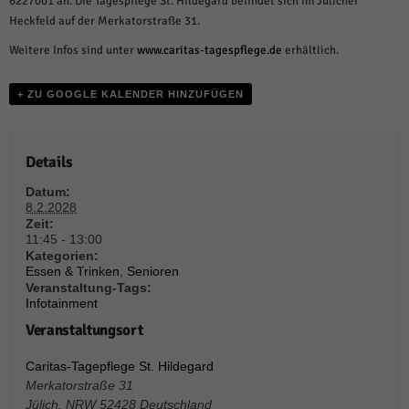
6227001 an. Die Tagespflege St. Hildegard befindet sich im Jülicher
weitere Informationen anzeigen lassen und so nur bestimmte Cookies
auswählen.
Heckfeld auf der Merkatorstraße 31.
Weitere Infos sind unter
www.caritas-tagespflege.de
erhältlich.
Alle akzeptieren
Speichern und weiter
Zurück
+ ZU GOOGLE KALENDER HINZUFÜGEN
Datenschutzeinstellungen
Essenziell (1)
Essenzielle Cookies ermöglichen grundlegende Funktionen und sind für die
Details
einwandfreie Funktion der Website erforderlich.
Datum:
Cookie-Informationen anzeigen
8.2.2028
Zeit:
Sta
Statistiken (1)
11:45 - 13:00
Kategorien:
Statistik Cookies erfassen Informationen anonym. Diese Informationen helfen
Essen & Trinken
,
Senioren
uns zu verstehen, wie unsere Besucher unsere Website nutzen.
Veranstaltung-Tags:
Infotainment
Cookie-Informationen anzeigen
Veranstaltungsort
Mar
Marketing (1)
Caritas-Tagepflege St. Hildegard
Marketing-Cookies werden von Drittanbietern oder Publishern verwendet,
Merkatorstraße 31
um personalisierte Werbung anzuzeigen. Sie tun dies, indem sie Besucher
Jülich
,
NRW
52428
Deutschland