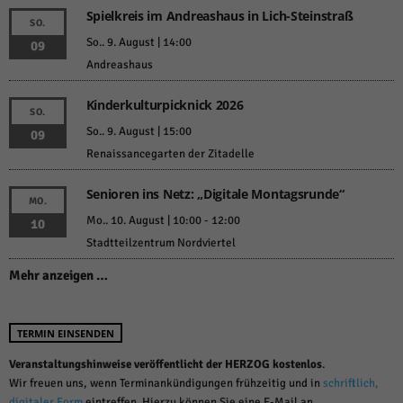
Spielkreis im Andreashaus in Lich-Steinstraß
SO.
So.. 9. August | 14:00
09
Andreashaus
Kinderkulturpicknick 2026
SO.
So.. 9. August | 15:00
09
Renaissancegarten der Zitadelle
Senioren ins Netz: „Digitale Montagsrunde“
MO.
Mo.. 10. August | 10:00
-
12:00
10
Stadtteilzentrum Nordviertel
Mehr anzeigen …
TERMIN EINSENDEN
Veranstaltungshinweise veröffentlicht der HERZOG kostenlos
.
Wir freuen uns, wenn Terminankündigungen frühzeitig und in
schriftlich,
digitaler Form
eintreffen. Hierzu können Sie eine E-Mail an