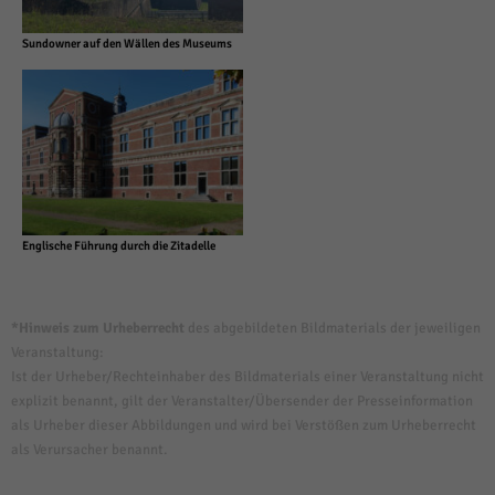
Sundowner auf den Wällen des Museums
Englische Führung durch die Zitadelle
*Hinweis zum Urheberrecht
des abgebildeten Bildmaterials der jeweiligen
Veranstaltung:
Ist der Urheber/Rechteinhaber des Bildmaterials einer Veranstaltung nicht
explizit benannt, gilt der Veranstalter/Übersender der Presseinformation
als Urheber dieser Abbildungen und wird bei Verstößen zum Urheberrecht
als Verursacher benannt.