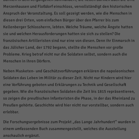
weitere Informationen anzeigen lassen und so nur bestimmte Cookies
auswählen.
Merzenhausen und Floßdorf einschloss, vervollständigt den historischen
Anspruch der Veranstaltung. Es soll gezeigt werden, wie die Menschen in
Alle akzeptieren
Speichern und weiter
diesen drei Orten, vom einfachen Bürger über den Pfarrer bis zum
Kellenberger Schlossherrn, lebten. Welche Träume, welche Ängste hatten
Zurück
sie und welchen Herausforderungen hatten sie sich zu stellen? Die
Datenschutzeinstellungen
französischen Artilleristen sind nur eine von diesen. Denn ihr Einmarsch in
Essenziell (1)
das Jülicher Land, der 1792 begann, stellte die Menschen vor große
Essenzielle Cookies ermöglichen grundlegende Funktionen und sind für die
Probleme. Krieg betraf nicht nur die Soldaten selbst, sondern auch die
einwandfreie Funktion der Website erforderlich.
Menschen in ihren Dörfern.
Cookie-Informationen anzeigen
Neben Musketen- und Geschützvorführungen erklären die napoleonischen
Soldaten das Leben im Militär zu dieser Zeit. Nicht nur Kindern wird hier
Sta
Statistiken (1)
eine Vorführung geboten und Erklärungen zu Technik und Gesellschaft
Statistik Cookies erfassen Informationen anonym. Diese Informationen helfen
gegeben. Wie die französischen Soldaten die Zeit bis 1815 repräsentieren,
uns zu verstehen, wie unsere Besucher unsere Website nutzen.
so zeigen die preußischen Infanteristen die Phase, in der das Rheinland zu
Preußen gehörte. Geschichte wird hier nicht nur vorstellbar, sondern auch
Cookie-Informationen anzeigen
erlebbar.
Mar
Marketing (1)
Die Forschungsergebnisse zum Projekt „das Lange Jahrhundert“ wurden in
Marketing-Cookies werden von Drittanbietern oder Publishern verwendet,
einem umfassenden Buch zusammengestellt, welches die Ausstellung
um personalisierte Werbung anzuzeigen. Sie tun dies, indem sie Besucher
anschaulich ergänzt.