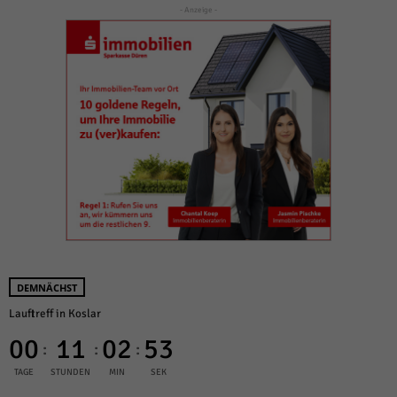
- Anzeige -
DEMNÄCHST
Lauftreff in Koslar
00
11
02
53
:
:
:
TAGE
STUNDEN
MIN
SEK