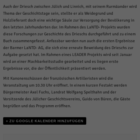
über Websites hinweg verfolgen.
Auch der Driesch zwischen Jülich und Linnich, mit seinem Rurmäander wird
Cookie-Informationen anzeigen
Thema der Geschichtstage sein, stellte er als Weidegrund und
Holzlieferant doch eine wichtige Säule zur Versorgung der Bevölkerung in
Ext
Externe Medien (6)
den letzten Jahrhunderten dar. Im Rahmen des LaNTD- Projekts wurden
Inhalte von Videoplattformen und Social-Media-Plattformen werden
diese Forschungen zur Geschichte des Drieschs durchgeführt und zu einem
standardmäßig blockiert. Wenn Cookies von externen Medien akzeptiert
Buch zusammengefasst. Anfassbar werden nun auch die ersten Ergebnisse
werden, bedarf der Zugriff auf diese Inhalte keiner manuellen Einwilligung
der Barmer LaNTD- AG, die sich eine erneute Beweidung des Drieschs zur
mehr.
Aufgabe gesetzt hat. Im Rahmen eines LEADER Projekts wird seit Januar
Cookie-Informationen anzeigen
wird an einer Machbarkeitsstudie gearbeitet und es liegen erste
Datenschutzerklärung
Impressum
powered by Borlabs Cookie
Ergebnisse vor, die der Öffentlichkeit präsentiert werden.
Mit Kanonenschüssen der französischen Artilleristen wird die
Veranstaltung um 10.30 Uhr eröffnet. In einem kurzen Festakt werden
Bürgermeister Axel Fuchs, Landrat Wolfgang Spelthahn und der
Vorsitzende des Jülicher Geschichtsvereins, Guido von Büren, die Gäste
begrüßen und das Programm eröffnen.
+ ZU GOOGLE KALENDER HINZUFÜGEN