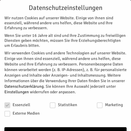
Datenschutzeinstellungen
Wir nutzen Cookies auf unserer Website. Einige von ihnen sind
essenziell, während andere uns helfen, diese Website und Ihre
Erfahrung zu verbessern.
Wenn Sie unter 16 Jahre alt sind und Ihre Zustimmung zu freiwilligen
Start
Diensten geben möchten, müssen Sie Ihre Erziehungsberechtigten
um Erlaubnis bitten.
V
Wir verwenden Cookies und andere Technologien auf unserer Website.
VERANSTALTUNGEN SUCHE ANZEIGEN
Einige von ihnen sind essenziell, während andere uns helfen, diese
e
Website und Ihre Erfahrung zu verbessern.
Personenbezogene Daten
können verarbeitet werden (z. B. IP-Adressen), z. B. für personalisierte
r
ANZEIGEN ALS
V
Anzeigen und Inhalte oder Anzeigen- und Inhaltsmessung.
Weitere
Informationen über die Verwendung Ihrer Daten finden Sie in unserer
Liste
e
a
Datenschutzerklärung
.
Sie können Ihre Auswahl jederzeit unter
r
Einstellungen
widerrufen oder anpassen.
n
Filter anzeigen
a
Datenschutzeinstellungen
Essenziell
Statistiken
Marketing
s
n
Keine anstehenden Veranstaltungen für Chancengleichheit
Externe Medien
s
t
gefunden. Versuche alle Veranstaltungen anzuzeigen (Filter
aufheben) für eine komplette Anzeige von Veranstaltungen.
t