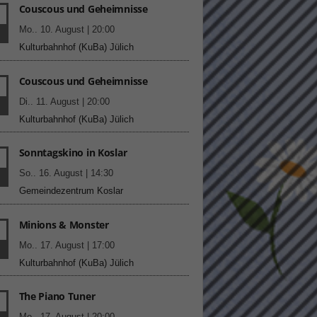
Couscous und Geheimnisse
.
Mo.. 10. August | 20:00
Kulturbahnhof (KuBa) Jülich
Couscous und Geheimnisse
Di.. 11. August | 20:00
Statistiken
Kulturbahnhof (KuBa) Jülich
hen,
Sonntagskino in Koslar
So.. 16. August | 14:30
Gemeindezentrum Koslar
Marketing
rte
Minions & Monster
.
Mo.. 17. August | 17:00
Kulturbahnhof (KuBa) Jülich
Externe Medien
The Piano Tuner
.
ert.
Mo.. 17. August | 20:00