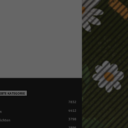
EBTE KATEGORIE
7832
4412
n
3798
ichten
2896