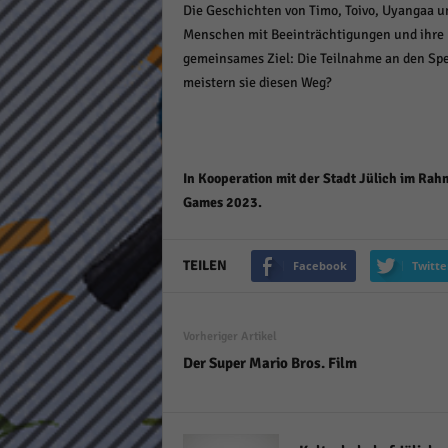
Die Geschichten von Timo, Toivo, Uyangaa un
keine
Menschen mit Beeinträchtigungen und ihre U
gemeinsames Ziel: Die Teilnahme an den Sp
powe
meistern sie diesen Weg?
In Kooperation mit der Stadt Jülich im Rah
Games 2023.
TEILEN
Facebook
Twitte
Vorheriger Artikel
Der Super Mario Bros. Film