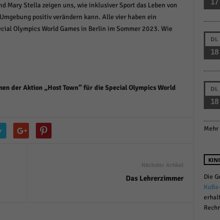
17
d Mary Stella zeigen uns, wie inklusiver Sport das Leben von
r manuellen Einwilligung mehr.
mgebung positiv verändern kann. Alle vier haben ein
Cookie-Informationen anzeigen
ecial Olympics World Games in Berlin im Sommer 2023. Wie
Datenschutzerklärung
Im
red by Borlabs Cookie
DI.
18
men der Aktion „Host Town“ für die Special Olympics World
DI.
18
Mehr 
r
KIN
Nächster Artikel
Die G
Das Lehrerzimmer
KuBa
erhal
Rechn