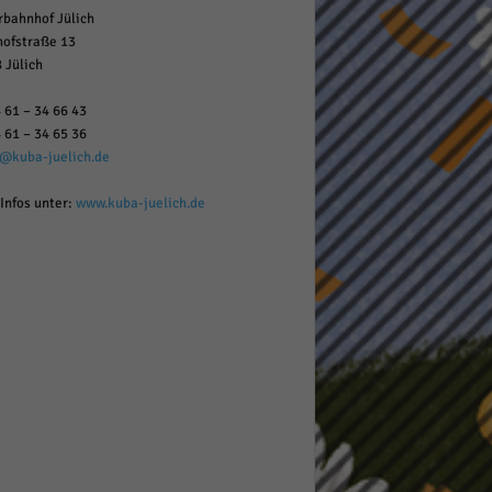
rbahnhof Jülich
ofstraße 13
 Jülich
 61 – 34 66 43
 61 – 34 65 36
o@kuba-juelich.de
Infos unter:
www.kuba-juelich.de