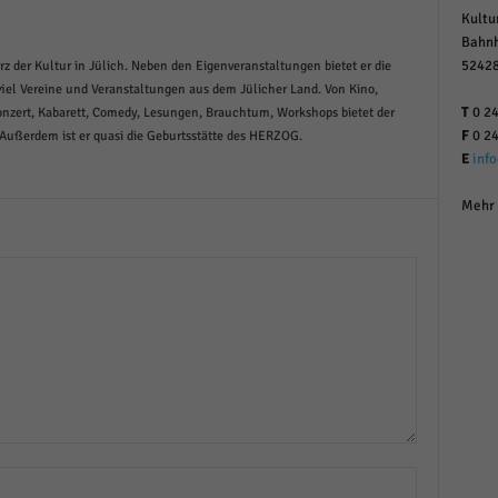
Kultu
Bahnh
52428
rz der Kultur in Jülich. Neben den Eigenveranstaltungen bietet er die
iel Vereine und Veranstaltungen aus dem Jülicher Land. Von Kino,
T
0 24
Konzert, Kabarett, Comedy, Lesungen, Brauchtum, Workshops bietet der
F
0 24
 Außerdem ist er quasi die Geburtsstätte des HERZOG.
E
inf
Mehr 