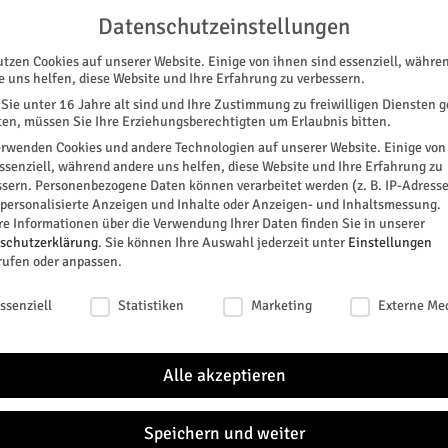
NG
UNTERSTÜTZEN
KONTAKT
DATENSCHUTZ
IMPRESSUM
Datenschutzeinstellungen
utzen Cookies auf unserer Website. Einige von ihnen sind essenziell, währe
e uns helfen, diese Website und Ihre Erfahrung zu verbessern.
Sie unter 16 Jahre alt sind und Ihre Zustimmung zu freiwilligen Diensten 
en, müssen Sie Ihre Erziehungsberechtigten um Erlaubnis bitten.
erwenden Cookies und andere Technologien auf unserer Website. Einige von
essenziell, während andere uns helfen, diese Website und Ihre Erfahrung zu
ssern.
Personenbezogene Daten können verarbeitet werden (z. B. IP-Adresse
SPEZIAL
E-PAPER
KINO
GALERIE
TERM
r personalisierte Anzeigen und Inhalte oder Anzeigen- und Inhaltsmessung.
re Informationen über die Verwendung Ihrer Daten finden Sie in unserer
schutzerklärung
.
Sie können Ihre Auswahl jederzeit unter
Einstellungen
rufen oder anpassen.
schutzeinstellungen
ssenziell
Statistiken
Marketing
Externe Me
Alle akzeptieren
Speichern und weiter