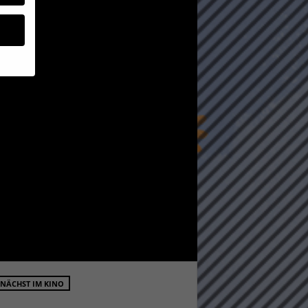
geben
 ihnen
n), z.
gen
Zurück
NÄCHST IM KINO