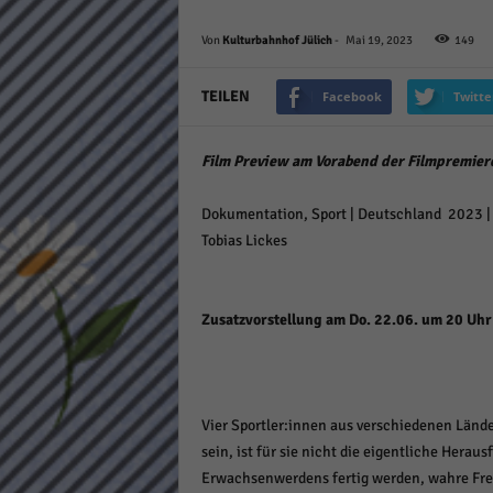
Daten
Ess
Von
Kulturbahnhof Jülich
-
Mai 19, 2023
149
Essen
Funkt
TEILEN
Facebook
Twitte
Film Preview am Vorabend der Filmpremiere
Stat
Stati
Dokumentation, Sport | Deutschland
2023 | 
wie u
Tobias Lickes
Mar
Zusatzvorstellung am Do. 22.06. um 20 Uhr (
Marke
Werbu
Vier Sportler:innen aus verschiedenen Lände
Ext
sein, ist für sie nicht die eigentliche Hera
Inhal
Erwachsenwerdens fertig werden, wahre Freu
Wenn 