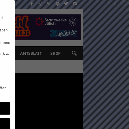
nd
geben
 ihnen
n), z.
INE
AMTSBLATT
SHOP
dien