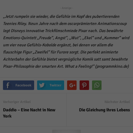
weitere Informationen anzeigen lassen und so nur bestimmte Cookies
auswählen.
- Anzeige -
„Jetzt rumpeln sie wieder, die Gefühle im Kopf des pubertierenden
Alle akzeptieren
Speichern und weiter
Teenies Riley. Neun Jahre nach dem oscarprämierten Animationscoup
Zurück
legt Disneys innovative Trickfilmschmiede Pixar nach. Das bewährte
Datenschutzeinstellungen
Emotions-Quintett „Freude“, Angst“, „Wut“, „Ekel“ und „Kummer“ wird
Essenziell (1)
um vier neue Gefühls-Kobolde ergänzt, bei denen vor allem die
Essenzielle Cookies ermöglichen grundlegende Funktionen und sind für die
flauschige Figur „Zweifel“ für Furore sorgt. Die perfekt animierte
einwandfreie Funktion der Website erforderlich.
Achterbahn der Gefühle bietet vergnügliche Komik satt samt bewährte
Cookie-Informationen anzeigen
Pixar-Philosophie der smarten Art. What a Feeling!“ (programmkino.de)
Sta
Statistiken (1)
Facebook
Twitter
Statistik Cookies erfassen Informationen anonym. Diese Informationen helfen
uns zu verstehen, wie unsere Besucher unsere Website nutzen.
Cookie-Informationen anzeigen
Vorheriger Artikel
Nächster Artikel
Daddio – Eine Nacht in New
Die Gleichung ihres Lebens
Mar
Marketing (1)
York
Marketing-Cookies werden von Drittanbietern oder Publishern verwendet,
um personalisierte Werbung anzuzeigen. Sie tun dies, indem sie Besucher