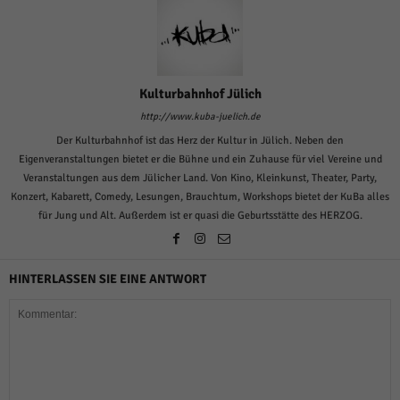
über Websites hinweg verfolgen.
Cookie-Informationen anzeigen
Ext
Externe Medien (6)
Kulturbahnhof Jülich
Inhalte von Videoplattformen und Social-Media-Plattformen werden
standardmäßig blockiert. Wenn Cookies von externen Medien akzeptiert
http://www.kuba-juelich.de
werden, bedarf der Zugriff auf diese Inhalte keiner manuellen Einwilligung
mehr.
Der Kulturbahnhof ist das Herz der Kultur in Jülich. Neben den
Eigenveranstaltungen bietet er die Bühne und ein Zuhause für viel Vereine und
Cookie-Informationen anzeigen
Veranstaltungen aus dem Jülicher Land. Von Kino, Kleinkunst, Theater, Party,
Datenschutzerklärung
Impressum
powered by Borlabs Cookie
Konzert, Kabarett, Comedy, Lesungen, Brauchtum, Workshops bietet der KuBa alles
für Jung und Alt. Außerdem ist er quasi die Geburtsstätte des HERZOG.
HINTERLASSEN SIE EINE ANTWORT