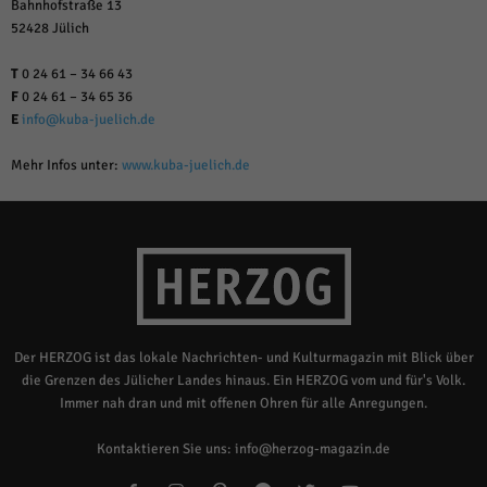
Bahnhofstraße 13
52428 Jülich
T
0 24 61 – 34 66 43
F
0 24 61 – 34 65 36
E
info@kuba-juelich.de
Mehr Infos unter:
www.kuba-juelich.de
Der HERZOG ist das lokale Nachrichten- und Kulturmagazin mit Blick über
die Grenzen des Jülicher Landes hinaus. Ein HERZOG vom und für's Volk.
Immer nah dran und mit offenen Ohren für alle Anregungen.
Kontaktieren Sie uns:
info@herzog-magazin.de