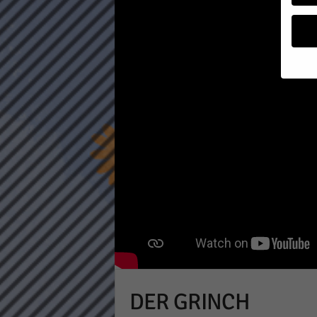
a
g
a
z
i
n
Wenn 
möcht
Wir v
sind 
verbe
B. fü
Weite
Daten
Hier 
Einwi
lasse
Al
DER GRINCH
Sp