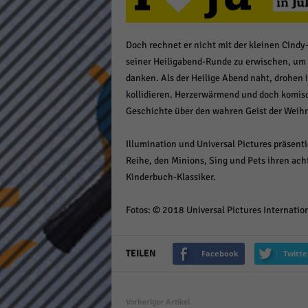
keine
Doch rechnet er nicht mit der kleinen Cindy
powe
seiner Heiligabend-Runde zu erwischen, um i
danken. Als der Heilige Abend naht, drohen 
kollidieren. Herzerwärmend und doch komisch,
Geschichte über den wahren Geist der Weih
Illumination und Universal Pictures präsen
Reihe, den Minions, Sing und Pets ihren ach
Kinderbuch-Klassiker.
Fotos: © 2018 Universal Pictures Internat
TEILEN
Facebook
Twitte
Vorheriger Artikel