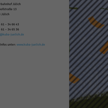
rbahnhof Jülich
ofstraße 13
 Jülich
 61 – 34 66 43
 61 – 34 65 36
o@kuba-juelich.de
Infos unter:
www.kuba-juelich.de