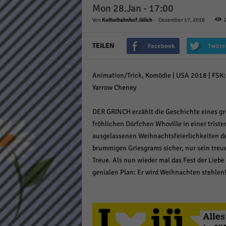
Mon 28.Jan - 17:00
Daten
Ess
Von
Kulturbahnhof Jülich
-
Dezember 17, 2018
Essen
Funkt
TEILEN
Facebook
Twitte
Animation/Trick, Komödie | USA 2018 | FSK: o
Stat
Yarrow Cheney
Stati
wie u
DER GRINCH erzählt die Geschichte eines gr
fröhlichen Dörfchen Whoville in einer trist
ausgelassenen Weihnachtsfeierlichkeiten de
Mar
brummigen Griesgrams sicher, nur sein treu
Marke
Treue. Als nun wieder mal das Fest der Liebe 
Werbu
genialen Plan: Er wird Weihnachten stehlen
Ext
Inhal
Wenn 