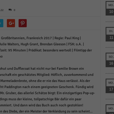
schutzeinstellungen
MO
enziell (1)
122
0
10
zielle Cookies ermöglichen grundlegende Funktionen und sind für die einwandfreie
ion der Website erforderlich.
r
Cookie-Informationen anzeigen
DI.
11
Großbritannien, Frankreich 2017 | Regie: Paul King |
istiken (1)
Julie Walters, Hugh Grant, Brendan Gleeson | FSK: o.A. |
stik Cookies erfassen Informationen anonym. Diese Informationen helfen uns zu verste
zeit: 95 Minuten | Prädikat: besonders wertvoll | Filmtipp der
nsere Besucher unsere Website nutzen.
no
SO.
Cookie-Informationen anzeigen
16
hut und Dufflecoat hat nicht nur bei Familie Brown ein
keting (1)
arschaft ein geschätztes Mitglied: Höflich, zuvorkommend und
ting-Cookies werden von Drittanbietern oder Publishern verwendet, um personalisie
Marmeladenbrote, ohne die er nie das Haus verlässt. Als der
ng anzuzeigen. Sie tun dies, indem sie Besucher über Websites hinweg verfolgen.
MO
cht Paddington nach einem geeigneten Geschenk. Fündig wird
17
Cookie-Informationen anzeigen
r. Gruber, das allerlei Schätze birgt: Ein einzigartiges Pop-up-
ings muss der kleine, tollpatschige Bär dafür ein paar
erne Medien (6)
rammiert. Und dann wird das Buch auch noch gestohlen!
MO
te von Videoplattformen und Social-Media-Plattformen werden standardmäßig blocki
 des Diebs, der ein Meister der Verkleidung zu sein scheint…
Cookies von externen Medien akzeptiert werden, bedarf der Zugriff auf diese Inhalte