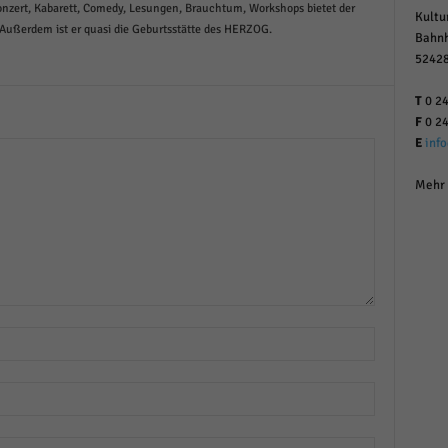
Konzert, Kabarett, Comedy, Lesungen, Brauchtum, Workshops bietet der
Kultu
 Außerdem ist er quasi die Geburtsstätte des HERZOG.
Bahnh
52428
T
0 24
F
0 24
E
inf
Mehr 