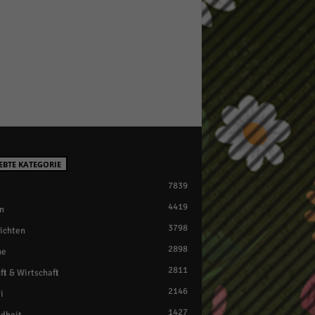
EBTE KATEGORIE
7839
4419
n
3798
ichten
2898
ne
2811
ft & Wirtschaft
2146
i
1427