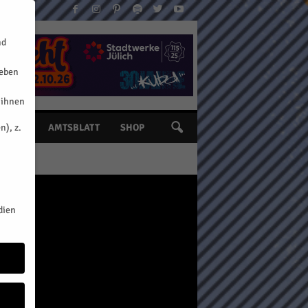
nd
geben
 ihnen
n), z.
INE
AMTSBLATT
SHOP
dien