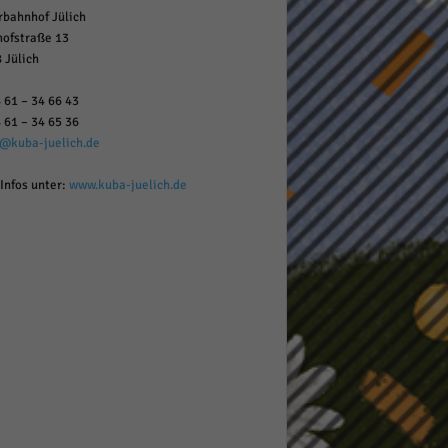
rbahnhof Jülich
ofstraße 13
 Jülich
 61 – 34 66 43
 61 – 34 65 36
o@kuba-juelich.de
Infos unter:
www.kuba-juelich.de