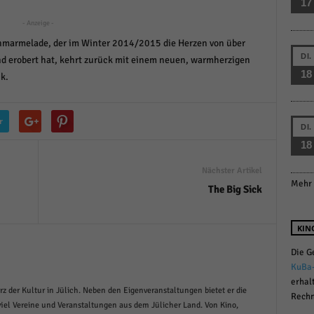
17
r manuellen Einwilligung mehr.
- Anzeige -
Cookie-Informationen anzeigen
enmarmelade, der im Winter 2014/2015 die Herzen von über
Datenschutzerklärung
Im
red by Borlabs Cookie
DI.
d erobert hat, kehrt zurück mit einem neuen, warmherzigen
18
k.
r
DI.
18
Nächster Artikel
Mehr 
The Big Sick
KIN
Die G
KuBa
erhal
rz der Kultur in Jülich. Neben den Eigenveranstaltungen bietet er die
Rechn
iel Vereine und Veranstaltungen aus dem Jülicher Land. Von Kino,