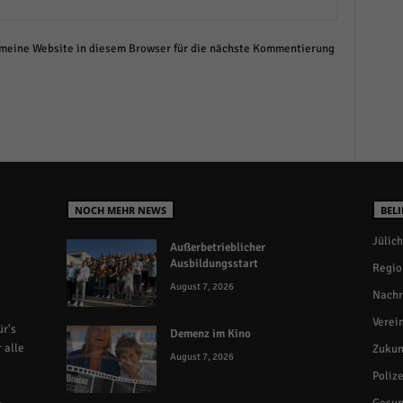
eine Website in diesem Browser für die nächste Kommentierung
NOCH MEHR NEWS
BELI
Jülich
Außerbetrieblicher
Ausbildungsstart
Regio
August 7, 2026
Nachr
Verei
r's
Demenz im Kino
 alle
Zukun
August 7, 2026
Polize