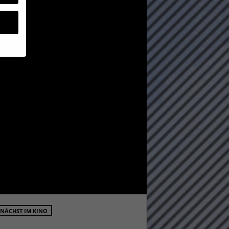
geben
 ihnen
n), z.
gen
Zurück
NÄCHST IM KINO