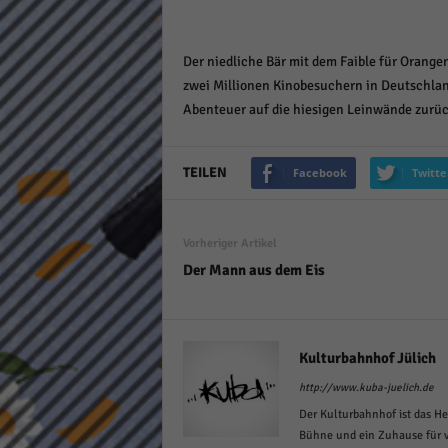
keine
Der niedliche Bär mit dem Faible für Orang
powe
zwei Millionen Kinobesuchern in Deutschlan
Abenteuer auf die hiesigen Leinwände zurüc
TEILEN
Facebook
Twitte
Vorheriger Artikel
Der Mann aus dem Eis
Kulturbahnhof Jülich
http://www.kuba-juelich.de
Der Kulturbahnhof ist das He
Bühne und ein Zuhause für v