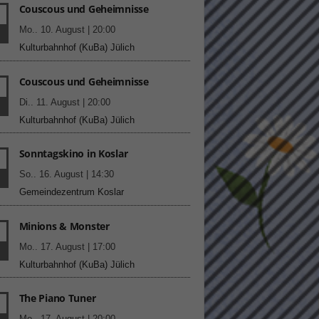
Couscous und Geheimnisse
.
Mo.. 10. August | 20:00
Kulturbahnhof (KuBa) Jülich
Couscous und Geheimnisse
Di.. 11. August | 20:00
Statistiken
Kulturbahnhof (KuBa) Jülich
hen,
Sonntagskino in Koslar
So.. 16. August | 14:30
Gemeindezentrum Koslar
Marketing
rte
Minions & Monster
.
Mo.. 17. August | 17:00
Kulturbahnhof (KuBa) Jülich
Externe Medien
The Piano Tuner
.
ert.
Mo.. 17. August | 20:00