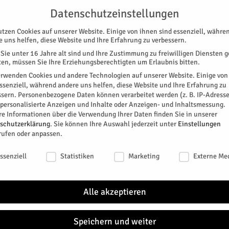
G
UNTERSTÜTZEN
KONTAKT
DATENSCHUTZ
IMPRESSUM
Datenschutzeinstellungen
utzen Cookies auf unserer Website. Einige von ihnen sind essenziell, währe
e uns helfen, diese Website und Ihre Erfahrung zu verbessern.
Sie unter 16 Jahre alt sind und Ihre Zustimmung zu freiwilligen Diensten 
en, müssen Sie Ihre Erziehungsberechtigten um Erlaubnis bitten.
erwenden Cookies und andere Technologien auf unserer Website. Einige von
essenziell, während andere uns helfen, diese Website und Ihre Erfahrung zu
ssern.
Personenbezogene Daten können verarbeitet werden (z. B. IP-Adresse
SPEZIAL
E-PAPER
KINO
GALERIE
TERM
r personalisierte Anzeigen und Inhalte oder Anzeigen- und Inhaltsmessung.
re Informationen über die Verwendung Ihrer Daten finden Sie in unserer
schutzerklärung
.
Sie können Ihre Auswahl jederzeit unter
Einstellungen
rufen oder anpassen.
schutzeinstellungen
ssenziell
Statistiken
Marketing
Externe Me
Alle akzeptieren
Speichern und weiter