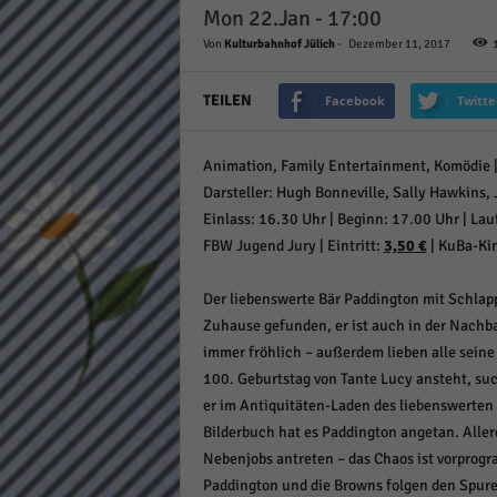
Mon 22.Jan - 17:00
Daten
Ess
Von
Kulturbahnhof Jülich
-
Dezember 11, 2017
Essen
Funkt
TEILEN
Facebook
Twitte
Animation, Family Entertainment, Komödie | 
Stat
Darsteller: Hugh Bonneville, Sally Hawkins, 
Stati
Einlass: 16.30 Uhr | Beginn: 17.00 Uhr | Lauf
wie u
FBW Jugend Jury | Eintritt:
3,50 €
| KuBa-Ki
Der liebenswerte Bär Paddington mit Schlapp
Mar
Zuhause gefunden, er ist auch in der Nachb
Marke
immer fröhlich – außerdem lieben alle seine 
Werbu
100. Geburtstag von Tante Lucy ansteht, su
er im Antiquitäten-Laden des liebenswerten M
Bilderbuch hat es Paddington angetan. Allerd
Ext
Nebenjobs antreten – das Chaos ist vorprog
Inhal
Paddington und die Browns folgen den Spuren
Wenn 