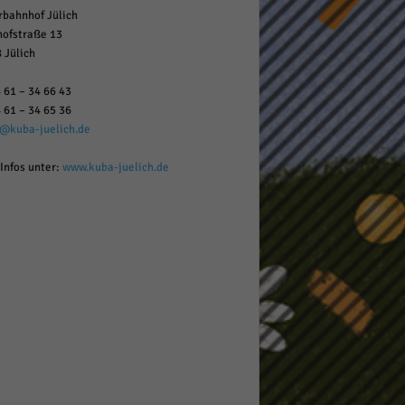
rbahnhof Jülich
ofstraße 13
 Jülich
 61 – 34 66 43
 61 – 34 65 36
o@kuba-juelich.de
Infos unter:
www.kuba-juelich.de