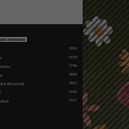
EBTE KATEGORIE
7839
4419
n
3798
ichten
2898
ne
2811
ft & Wirtschaft
2146
i
1427
dheit