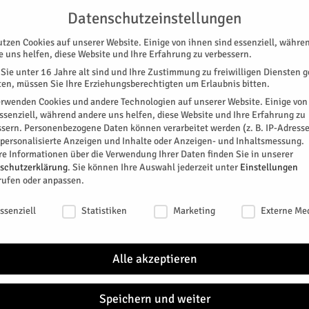
UNTERSTÜTZEN
KONTAKT
DATENSCHUTZ
IMPRESSUM
Datenschutzeinstellungen
utzen Cookies auf unserer Website. Einige von ihnen sind essenziell, währe
e uns helfen, diese Website und Ihre Erfahrung zu verbessern.
Sie unter 16 Jahre alt sind und Ihre Zustimmung zu freiwilligen Diensten 
en, müssen Sie Ihre Erziehungsberechtigten um Erlaubnis bitten.
erwenden Cookies und andere Technologien auf unserer Website. Einige von
essenziell, während andere uns helfen, diese Website und Ihre Erfahrung zu
ssern.
Personenbezogene Daten können verarbeitet werden (z. B. IP-Adresse
SPEZIAL
E-PAPER
KINO
GALERIE
TERM
r personalisierte Anzeigen und Inhalte oder Anzeigen- und Inhaltsmessung.
re Informationen über die Verwendung Ihrer Daten finden Sie in unserer
schutzerklärung
.
Sie können Ihre Auswahl jederzeit unter
Einstellungen
rufen oder anpassen.
schutzeinstellungen
ssenziell
Statistiken
Marketing
Externe Me
Alle akzeptieren
Speichern und weiter