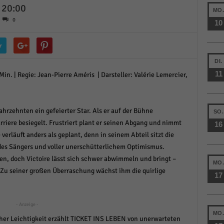
- 20:00
schutzeinstellungen
MO
enziell (1)
0
10
zielle Cookies ermöglichen grundlegende Funktionen und sind für die einwandfreie
ion der Website erforderlich.
r
Cookie-Informationen anzeigen
DI.
11
in. | Regie: Jean-Pierre Améris | Darsteller: Valérie Lemercier,
istiken (1)
stik Cookies erfassen Informationen anonym. Diese Informationen helfen uns zu verste
nsere Besucher unsere Website nutzen.
ahrzehnten ein gefeierter Star. Als er auf der Bühne
SO.
Cookie-Informationen anzeigen
riere besiegelt. Frustriert plant er seinen Abgang und nimmt
16
erläuft anders als geplant, denn in seinem Abteil sitzt die
keting (1)
des Sängers und voller unerschütterlichem Optimismus.
ting-Cookies werden von Drittanbietern oder Publishern verwendet, um personalisie
den, doch Victoire lässt sich schwer abwimmeln und bringt –
ng anzuzeigen. Sie tun dies, indem sie Besucher über Websites hinweg verfolgen.
MO
 Zu seiner großen Überraschung wächst ihm die quirlige
17
Cookie-Informationen anzeigen
erne Medien (6)
- Anzeige -
MO
te von Videoplattformen und Social-Media-Plattformen werden standardmäßig blocki
her Leichtigkeit erzählt TICKET INS LEBEN von unerwarteten
Cookies von externen Medien akzeptiert werden, bedarf der Zugriff auf diese Inhalte