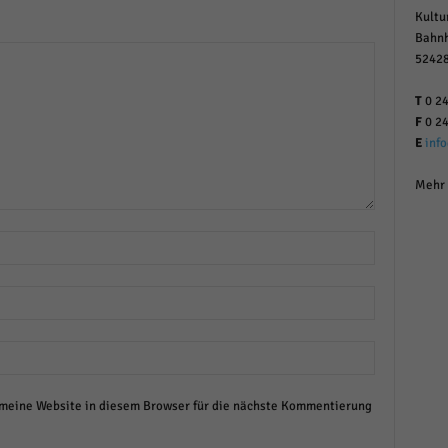
Kultu
Bahnh
52428
T
0 24
F
0 24
E
inf
Mehr 
eine Website in diesem Browser für die nächste Kommentierung