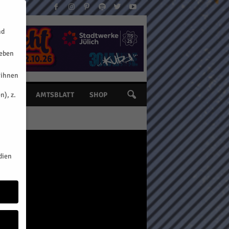
nd
geben
 ihnen
n), z.
INE
AMTSBLATT
SHOP
dien