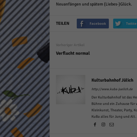
Neuanfängen und spätem (Liebes-)Glück.
keine
powe
TEILEN
Facebook
Twitte
Vorheriger Artikel
Verflucht normal
Kulturbahnhof Jülich
http://www.kuba-juelich.de
Der Kulturbahnhof ist das He
Bühne und ein Zuhause für v
Kleinkunst, Theater, Party, 
KuBa alles für Jung und Alt.