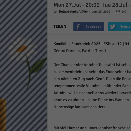
Mon 27.Jul - 20:00
Tue 28.Jul 
Daten
|
Ess
Von
Kulturbahnhof Jülich
-
Juni 23, 2026
147
Essen
Funkt
TEILEN
Facebook
Twitte
Komödie | Frankreich 2025 | FSK: ab 12 | 91 M
Stat
Gérard Darmon, Patrick Timsit
Stati
wie u
Der Chansonnier Antoine Toussaint ist seit J
zusammenbricht, scheint das Ende seiner Kar
den nächsten Zug nach Genf. Doch die Reise v
Mar
temperamentvolle Victoire – glühender Fan 
Marke
Antoine will sie schnellstens wieder loswer
Werbu
ohne es zu ahnen – seine Pläne ins Wanken.
Nervensäge langsam ans Herz.
Ext
Inhal
Mit viel Humor und unverkennbar französisc
Wenn 