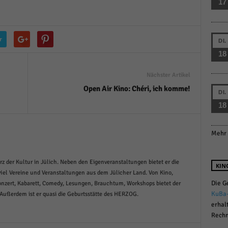
17
r manuellen Einwilligung mehr.
Cookie-Informationen anzeigen
Datenschutzerklärung
Im
red by Borlabs Cookie
r
DI.
18
Nächster Artikel
Open Air Kino: Chéri, ich komme!
DI.
18
Mehr 
rz der Kultur in Jülich. Neben den Eigenveranstaltungen bietet er die
KIN
iel Vereine und Veranstaltungen aus dem Jülicher Land. Von Kino,
Die G
Konzert, Kabarett, Comedy, Lesungen, Brauchtum, Workshops bietet der
KuBa
 Außerdem ist er quasi die Geburtsstätte des HERZOG.
erhal
Rechn