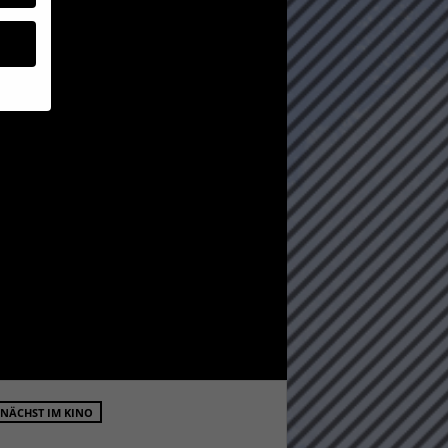
geben
 ihnen
n), z.
gen
Zurück
NÄCHST IM KINO