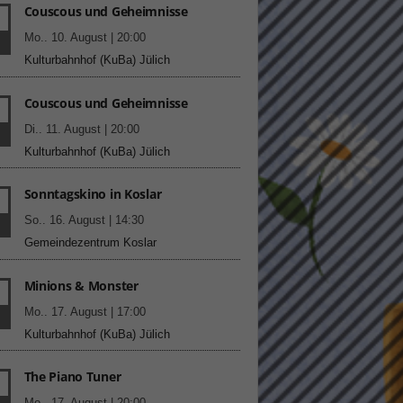
Couscous und Geheimnisse
.
Mo.. 10. August | 20:00
Kulturbahnhof (KuBa) Jülich
Couscous und Geheimnisse
Di.. 11. August | 20:00
Statistiken
Kulturbahnhof (KuBa) Jülich
hen,
Sonntagskino in Koslar
So.. 16. August | 14:30
Gemeindezentrum Koslar
Marketing
rte
Minions & Monster
.
Mo.. 17. August | 17:00
Kulturbahnhof (KuBa) Jülich
Externe Medien
The Piano Tuner
.
ert.
Mo.. 17. August | 20:00