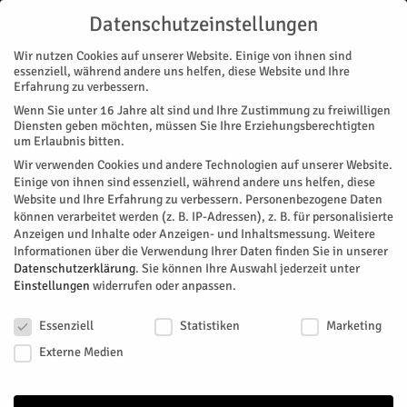
Datenschutzeinstellungen
Wir nutzen Cookies auf unserer Website. Einige von ihnen sind
essenziell, während andere uns helfen, diese Website und Ihre
Erfahrung zu verbessern.
Wenn Sie unter 16 Jahre alt sind und Ihre Zustimmung zu freiwilligen
Start
Magazin
Gesundheit
Leben mit Demenz
Diensten geben möchten, müssen Sie Ihre Erziehungsberechtigten
MAGAZIN
GESUNDHEIT
NACHRICHTEN
REGION
um Erlaubnis bitten.
Leben mit Demenz
Wir verwenden Cookies und andere Technologien auf unserer Website.
Einige von ihnen sind essenziell, während andere uns helfen, diese
Website und Ihre Erfahrung zu verbessern.
Personenbezogene Daten
Die Seminarreihe für Angehörige von Demenz-Erkrankten in
können verarbeitet werden (z. B. IP-Adressen), z. B. für personalisierte
der LVR-Klinik Düren starten wieder.
Anzeigen und Inhalte oder Anzeigen- und Inhaltsmessung.
Weitere
Informationen über die Verwendung Ihrer Daten finden Sie in unserer
Von
HERZOG Redaktion
-
Mai 26, 2026
74
0
Datenschutzerklärung
.
Sie können Ihre Auswahl jederzeit unter
Einstellungen
widerrufen oder anpassen.
Facebook
Twitter
Datenschutzeinstellungen
Essenziell
Statistiken
Marketing
Externe Medien