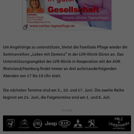
weitere Informationen anzeigen lassen und so nur bestimmte Cookies
auswählen.
Alle akzeptieren
Speichern und weiter
Zurück
Datenschutzeinstellungen
Essenziell (1)
Um Angehörige zu unterstützen, bietet die Familiale Pflege wieder die
Essenzielle Cookies ermöglichen grundlegende Funktionen und sind für die
Seminarreihen „Leben mit Demenz“ in der LVR-Klinik Düren an. Das
einwandfreie Funktion der Website erforderlich.
Unterstützungsangebot der LVR-Klinik in Kooperation mit der AOK
Cookie-Informationen anzeigen
Rheinland/Hamburg findet immer an drei aufeinanderfolgenden
Abenden von 17 bis 19 Uhr statt.
Sta
Statistiken (1)
Statistik Cookies erfassen Informationen anonym. Diese Informationen helfen
Die nächsten Termine sind am 3., 10. und 17. Juni. Die zweite Reihe
uns zu verstehen, wie unsere Besucher unsere Website nutzen.
beginnt am 24. Juni, die Folgetermine sind am 1. und 8. Juli.
Cookie-Informationen anzeigen
- Anzeige -
Mar
Marketing (1)
Marketing-Cookies werden von Drittanbietern oder Publishern verwendet,
um personalisierte Werbung anzuzeigen. Sie tun dies, indem sie Besucher