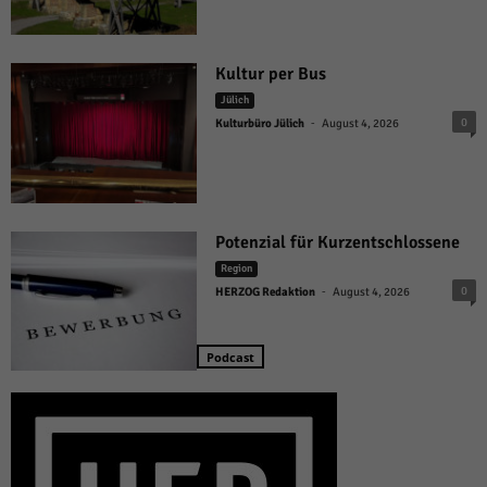
Kultur per Bus
Jülich
-
0
Kulturbüro Jülich
August 4, 2026
Potenzial für Kurzentschlossene
Region
-
0
HERZOG Redaktion
August 4, 2026
Podcast