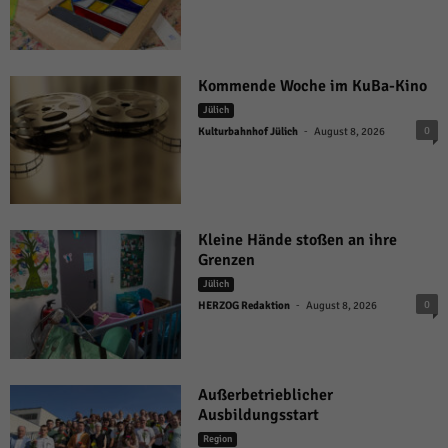
Kommende Woche im KuBa-Kino
Jülich
-
0
Kulturbahnhof Jülich
August 8, 2026
Kleine Hände stoßen an ihre
Grenzen
Jülich
-
0
HERZOG Redaktion
August 8, 2026
Außerbetrieblicher
Ausbildungsstart
Region