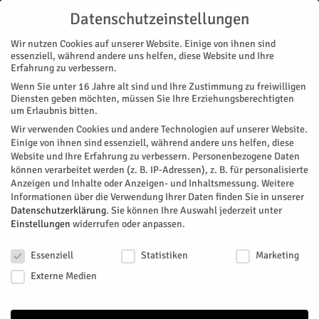
Datenschutzeinstellungen
Wir nutzen Cookies auf unserer Website. Einige von ihnen sind
essenziell, während andere uns helfen, diese Website und Ihre
Erfahrung zu verbessern.
Wenn Sie unter 16 Jahre alt sind und Ihre Zustimmung zu freiwilligen
Start
Galerie
Galerie 2025
Leben in schwarz-weiß und Farbe
Diensten geben möchten, müssen Sie Ihre Erziehungsberechtigten
GALERIE
GALERIE 2025
STADTTEILE
JÜLICH
MAGAZIN
KUNST & DESIGN
um Erlaubnis bitten.
VEREINE
Wir verwenden Cookies und andere Technologien auf unserer Website.
Leben in schwarz-weiß und Farbe
Einige von ihnen sind essenziell, während andere uns helfen, diese
Website und Ihre Erfahrung zu verbessern.
Personenbezogene Daten
können verarbeitet werden (z. B. IP-Adressen), z. B. für personalisierte
Durch Generationen und Wahrnehmungen getrennt, durch
Anzeigen und Inhalte oder Anzeigen- und Inhaltsmessung.
Weitere
Mentorenschaft vereint. So kündigte der Kunstverein Jülich
Informationen über die Verwendung Ihrer Daten finden Sie in unserer
seine aktuelle Ausstellung in der Kulturwerkstatt an der
Datenschutzerklärung
.
Sie können Ihre Auswahl jederzeit unter
Düsseldorfer Straße an. Bis zum 13. März sind dort nun die
Einstellungen
widerrufen oder anpassen.
Werke von Guram und Tinatin zu sehen.
Datenschutzeinstellungen
Essenziell
Statistiken
Marketing
Von
HERZOG Redaktion
-
Januar 29, 2025
161
0
Externe Medien
Facebook
Twitter