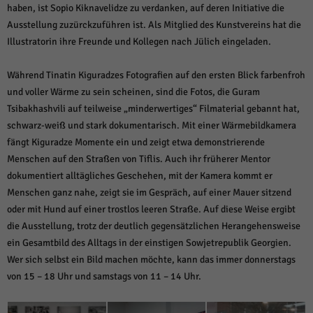
weitere Informationen anzeigen lassen und so nur bestimmte Cookies
haben, ist Sopio Kiknavelidze zu verdanken, auf deren Initiative die
auswählen.
Ausstellung zuzürckzuführen ist. Als Mitglied des Kunstvereins hat die
Illustratorin ihre Freunde und Kollegen nach Jülich eingeladen.
Alle akzeptieren
Speichern und weiter
Zurück
Während Tinatin Kiguradzes Fotografien auf den ersten Blick farbenfroh
Datenschutzeinstellungen
und voller Wärme zu sein scheinen, sind die Fotos, die Guram
Essenziell (1)
Tsibakhashvili auf teilweise „minderwertiges“ Filmaterial gebannt hat,
Essenzielle Cookies ermöglichen grundlegende Funktionen und sind für die
schwarz-weiß und stark dokumentarisch. Mit einer Wärmebildkamera
einwandfreie Funktion der Website erforderlich.
fängt Kiguradze Momente ein und zeigt etwa demonstrierende
Cookie-Informationen anzeigen
Menschen auf den Straßen von Tiflis. Auch ihr früherer Mentor
dokumentiert alltägliches Geschehen, mit der Kamera kommt er
Sta
Statistiken (1)
Menschen ganz nahe, zeigt sie im Gespräch, auf einer Mauer sitzend
Statistik Cookies erfassen Informationen anonym. Diese Informationen helfen
oder mit Hund auf einer trostlos leeren Straße. Auf diese Weise ergibt
uns zu verstehen, wie unsere Besucher unsere Website nutzen.
die Ausstellung, trotz der deutlich gegensätzlichen Herangehensweise
Cookie-Informationen anzeigen
ein Gesamtbild des Alltags in der einstigen Sowjetrepublik Georgien.
Wer sich selbst ein Bild machen möchte, kann das immer donnerstags
Mar
Marketing (1)
von 15 – 18 Uhr und samstags von 11 – 14 Uhr.
Marketing-Cookies werden von Drittanbietern oder Publishern verwendet,
um personalisierte Werbung anzuzeigen. Sie tun dies, indem sie Besucher