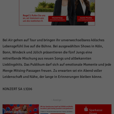
weitere Informationen anzeigen lassen und so nur bestimmte Cookies
auswählen.
Alle akzeptieren
Speichern und weiter
Zurück
Datenschutzeinstellungen
Essenziell (1)
Bel Air gehen auf Tour und bringen ihr unverwechselbares kölsches
Essenzielle Cookies ermöglichen grundlegende Funktionen und sind für die
Lebensgefühl live auf die Bühne. Bei ausgewählten Shows in Köln,
einwandfreie Funktion der Website erforderlich.
Bonn, Windeck und Jülich präsentieren die fünf Jungs eine
Cookie-Informationen anzeigen
mitreißende Mischung aus neuen Songs und altbekannten
Lieblingshits. Das Publikum darf sich auf emotionale Momente und jede
Sta
Statistiken (1)
Menge Mitsing-Passagen freuen. Zu erwarten sei ein Abend voller
Statistik Cookies erfassen Informationen anonym. Diese Informationen helfen
Leidenschaft und Nähe, der lange in Erinnerungen bleiben könne.
uns zu verstehen, wie unsere Besucher unsere Website nutzen.
Cookie-Informationen anzeigen
KONZERT SA 13|06
Mar
Marketing (1)
- Anzeige -
Marketing-Cookies werden von Drittanbietern oder Publishern verwendet,
um personalisierte Werbung anzuzeigen. Sie tun dies, indem sie Besucher