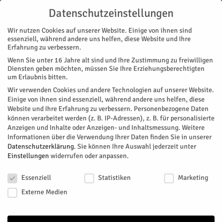
Datenschutzeinstellungen
Wir nutzen Cookies auf unserer Website. Einige von ihnen sind
essenziell, während andere uns helfen, diese Website und Ihre
Erfahrung zu verbessern.
Wenn Sie unter 16 Jahre alt sind und Ihre Zustimmung zu freiwilligen
Start
Magazin
Musik
Abgesagt: Ming Colonia Tour
Diensten geben möchten, müssen Sie Ihre Erziehungsberechtigten
MAGAZIN
MUSIK
VEREINE
um Erlaubnis bitten.
Abgesagt: Ming Colonia Tour
Wir verwenden Cookies und andere Technologien auf unserer Website.
Einige von ihnen sind essenziell, während andere uns helfen, diese
Website und Ihre Erfahrung zu verbessern.
Personenbezogene Daten
Die Kölsche Band Bel Air kommt auf ihrer Ming Colonia Tour
können verarbeitet werden (z. B. IP-Adressen), z. B. für personalisierte
nach Jülich.
Anzeigen und Inhalte oder Anzeigen- und Inhaltsmessung.
Weitere
Informationen über die Verwendung Ihrer Daten finden Sie in unserer
Von
Kulturbahnhof Jülich
-
Juni 8, 2026
53
0
Datenschutzerklärung
.
Sie können Ihre Auswahl jederzeit unter
Einstellungen
widerrufen oder anpassen.
Facebook
Twitter
Datenschutzeinstellungen
Essenziell
Statistiken
Marketing
Externe Medien