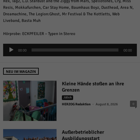
Rex, Tag2, L.D. Stardust and the Ziggy from Mars, Spellotones, Cry, Miss
Resis, Mokkafurchen, Car Stay Home, Baumhaus Boyz, Dusthead, Area N,
Dreamachine, The Legion:Ghost, Mr Festival & The Kottletts, Web
Liveband, Basta Muh
Hörprobe: ECKPFEILER – Typen in Stereo
Audio-
00:00
00:00
Player
NEU IM MAGAZIN
Kleine Hände stoßen an ihre
Grenzen
Jülich
-
0
HERZOG Redaktion
August 8, 2026
Außerbetrieblicher
Ausbildungsstart