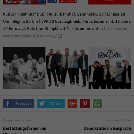
über Websites hinweg verfolgen.
Cookie-Informationen anzeigen
Kultur im Bahnhof (KiB) | Kulturbahnhof, Bahnhofstr. 13 | Einlass 19
Ext
Externe Medien (6)
Uhr | Beginn 20 Uhr | VVK 20 Euro zzgl. Geb. / erm. bis einschl. 13 Jahre
10 Euro zzgl. Geb. (nur Stehplätze) Tickets online unter:
https://event-
Inhalte von Videoplattformen und Social-Media-Plattformen werden
werkstatt.ticket.io/et1UgzkA/
standardmäßig blockiert. Wenn Cookies von externen Medien akzeptiert
werden, bedarf der Zugriff auf diese Inhalte keiner manuellen Einwilligung
mehr.
Cookie-Informationen anzeigen
Datenschutzerklärung
Impressum
powered by Borlabs Cookie
Facebook
Twitter
Vorheriger Artikel
Nächster Artikel
Bestattungsformen im
Demokratie im Gespräch