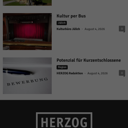
Kultur per Bus
Jülich
-
0
Kulturbüro Jülich
August 4, 2026
Potenzial für Kurzentschlossene
Region
-
0
HERZOG Redaktion
August 4, 2026