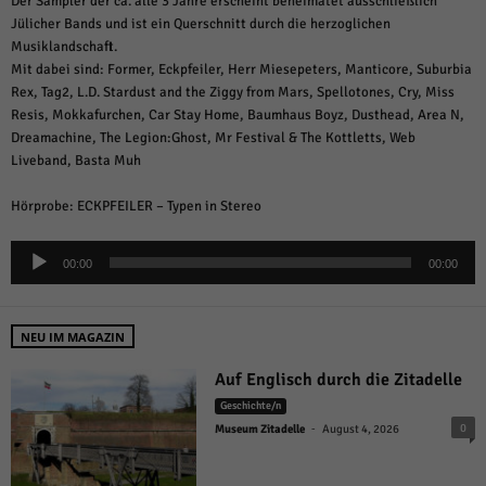
Der Sampler der ca. alle 3 Jahre erscheint beheimatet ausschließlich
Jülicher Bands und ist ein Querschnitt durch die herzoglichen
Musiklandschaft.
Mit dabei sind: Former, Eckpfeiler, Herr Miesepeters, Manticore, Suburbia
Rex, Tag2, L.D. Stardust and the Ziggy from Mars, Spellotones, Cry, Miss
Resis, Mokkafurchen, Car Stay Home, Baumhaus Boyz, Dusthead, Area N,
Dreamachine, The Legion:Ghost, Mr Festival & The Kottletts, Web
Liveband, Basta Muh
Hörprobe: ECKPFEILER – Typen in Stereo
Audio-
00:00
00:00
Player
NEU IM MAGAZIN
Auf Englisch durch die Zitadelle
Geschichte/n
-
0
Museum Zitadelle
August 4, 2026