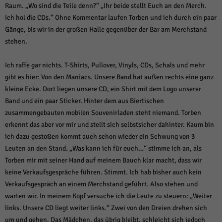
über Websites hinweg verfolgen.
Raum. „Wo sind die Teile denn?“ „Ihr beide stellt Euch an den Merch.
Cookie-Informationen anzeigen
Ich hol die CDs.“ Ohne Kommentar laufen Torben und ich durch ein paar
Gänge, bis wir in der großen Halle gegenüber der Bar am Merchstand
Ext
Externe Medien (6)
stehen.
Inhalte von Videoplattformen und Social-Media-Plattformen werden
standardmäßig blockiert. Wenn Cookies von externen Medien akzeptiert
Ich raffe gar nichts. T-Shirts, Pullover, Vinyls, CDs, Schals und mehr
werden, bedarf der Zugriff auf diese Inhalte keiner manuellen Einwilligung
gibt es hier: Von den Maniacs. Unsere Band hat außen rechts eine ganz
mehr.
kleine Ecke. Dort liegen unsere CD, ein Shirt mit dem Logo unserer
Cookie-Informationen anzeigen
Band und ein paar Sticker. Hinter dem aus Biertischen
Datenschutzerklärung
Impressum
powered by Borlabs Cookie
zusammengebauten mobilen Souvenirladen steht niemand. Torben
erkennt das aber vor mir und stellt sich selbstsicher dahinter. Kaum bin
ich dazu gestoßen kommt auch schon wieder ein Schwung von 3
Leuten an den Stand. „Was kann ich für euch…“ stimme ich an, als
Torben mir mit seiner Hand auf meinem Bauch klar macht, dass wir
keine Verkaufsgespräche führen. Stimmt. Ich hab bisher auch kein
Verkaufsgespräch an einem Merchstand geführt. Also stehen und
warten wir. In meinem Kopf versuche ich die Leute zu steuern: „Weiter
links. Unsere CD liegt weiter links.“ Zwei von den Dreien drehen sich
um und gehen. Das Mädchen, das übrig bleibt, schleicht sich jedoch