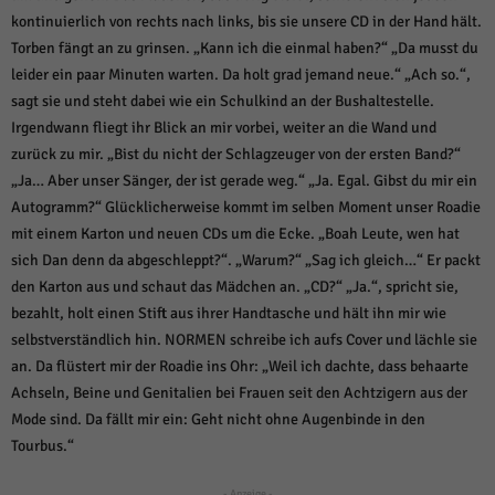
kontinuierlich von rechts nach links, bis sie unsere CD in der Hand hält.
Torben fängt an zu grinsen. „Kann ich die einmal haben?“ „Da musst du
leider ein paar Minuten warten. Da holt grad jemand neue.“ „Ach so.“,
sagt sie und steht dabei wie ein Schulkind an der Bushaltestelle.
Irgendwann fliegt ihr Blick an mir vorbei, weiter an die Wand und
zurück zu mir. „Bist du nicht der Schlagzeuger von der ersten Band?“
„Ja… Aber unser Sänger, der ist gerade weg.“ „Ja. Egal. Gibst du mir ein
Autogramm?“ Glücklicherweise kommt im selben Moment unser Roadie
mit einem Karton und neuen CDs um die Ecke. „Boah Leute, wen hat
sich Dan denn da abgeschleppt?“. „Warum?“ „Sag ich gleich…“ Er packt
den Karton aus und schaut das Mädchen an. „CD?“ „Ja.“, spricht sie,
bezahlt, holt einen Stift aus ihrer Handtasche und hält ihn mir wie
selbstverständlich hin. NORMEN schreibe ich aufs Cover und lächle sie
an. Da flüstert mir der Roadie ins Ohr: „Weil ich dachte, dass behaarte
Achseln, Beine und Genitalien bei Frauen seit den Achtzigern aus der
Mode sind. Da fällt mir ein: Geht nicht ohne Augenbinde in den
Tourbus.“
- Anzeige -