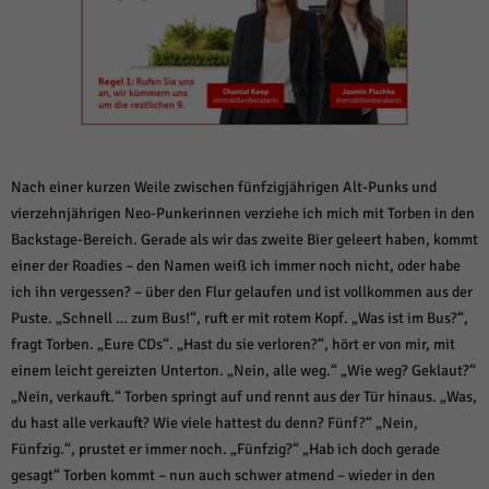
weitere Informationen anzeigen lassen und so nur bestimmte Cookies
auswählen.
Alle akzeptieren
Speichern und weiter
Zurück
Datenschutzeinstellungen
Essenziell (1)
Nach einer kurzen Weile zwischen fünfzigjährigen Alt-Punks und
Essenzielle Cookies ermöglichen grundlegende Funktionen und sind für die
einwandfreie Funktion der Website erforderlich.
vierzehnjährigen Neo-Punkerinnen verziehe ich mich mit Torben in den
Cookie-Informationen anzeigen
Backstage-Bereich. Gerade als wir das zweite Bier geleert haben, kommt
einer der Roadies – den Namen weiß ich immer noch nicht, oder habe
Sta
Statistiken (1)
ich ihn vergessen? – über den Flur gelaufen und ist vollkommen aus der
Puste. „Schnell … zum Bus!“, ruft er mit rotem Kopf. „Was ist im Bus?“,
Statistik Cookies erfassen Informationen anonym. Diese Informationen helfen
uns zu verstehen, wie unsere Besucher unsere Website nutzen.
fragt Torben. „Eure CDs“. „Hast du sie verloren?“, hört er von mir, mit
einem leicht gereizten Unterton. „Nein, alle weg.“ „Wie weg? Geklaut?“
Cookie-Informationen anzeigen
„Nein, verkauft.“ Torben springt auf und rennt aus der Tür hinaus. „Was,
Mar
Marketing (1)
du hast alle verkauft? Wie viele hattest du denn? Fünf?“ „Nein,
Fünfzig.“, prustet er immer noch. „Fünfzig?“ „Hab ich doch gerade
Marketing-Cookies werden von Drittanbietern oder Publishern verwendet,
um personalisierte Werbung anzuzeigen. Sie tun dies, indem sie Besucher
gesagt“ Torben kommt – nun auch schwer atmend – wieder in den