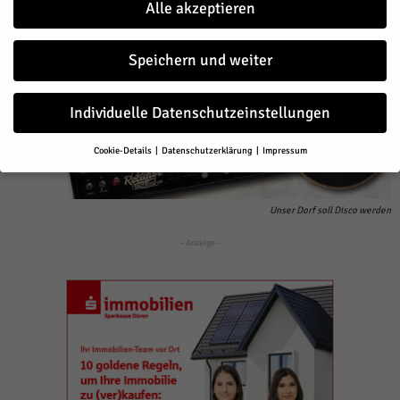
Alle akzeptieren
Speichern und weiter
Individuelle Datenschutzeinstellungen
Cookie-Details
Datenschutzerklärung
Impressum
Datenschutzeinstellungen
Wenn Sie unter 16 Jahre alt sind und Ihre Zustimmung zu freiwilligen
Unser Dorf soll Disco werden
Diensten geben möchten, müssen Sie Ihre Erziehungsberechtigten
um Erlaubnis bitten.
- Anzeige -
Wir verwenden Cookies und andere Technologien auf unserer Website.
Einige von ihnen sind essenziell, während andere uns helfen, diese
Website und Ihre Erfahrung zu verbessern.
Personenbezogene Daten
können verarbeitet werden (z. B. IP-Adressen), z. B. für personalisierte
Anzeigen und Inhalte oder Anzeigen- und Inhaltsmessung.
Weitere
Informationen über die Verwendung Ihrer Daten finden Sie in unserer
Datenschutzerklärung
.
Hier finden Sie eine Übersicht über alle verwendeten Cookies. Sie
können Ihre Einwilligung zu ganzen Kategorien geben oder sich