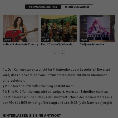
VERWANDTE ARTIKEL
MEHR VOM AUTOR
Jülich
Jülich
Musik
KuBa mit einer Note Country
Fast 20 Jahre Spielfreude
Die Queen ist zurück
§ 1 Der Kommentar entspricht im Printprodukt dem Leserbrief. Erwartet
wird, dass die Schreiber von Kommentaren diese mit ihren Klarnamen
unterzeichnen.
§ 2 Ein Recht auf Veröffentlichung besteht nicht.
§ 3 Eine Veröffentlichung wird verweigert, wenn der Schreiber nicht zu
identifizieren ist und sich aus der Veröffentlichung des Kommentares aus
den §§< 824 BGB (Kreditgefährdung) und 186 StGB (üble Nachrede) ergibt.
HINTERLASSEN SIE EINE ANTWORT