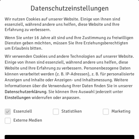
Datenschutzeinstellungen
Wir nutzen Cookies auf unserer Website. Einige von ihnen sind
essenziell, während andere uns helfen, diese Website und Ihre
Erfahrung zu verbessern.
Wenn Sie unter 16 Jahre alt sind und Ihre Zustimmung zu freiwilligen
Start
Magazin
Musik
Unser Dorf soll Disko werden – Als ich Schuppen in den Augen...
Diensten geben möchten, müssen Sie Ihre Erziehungsberechtigten
MAGAZIN
MUSIK
um Erlaubnis bitten.
Unser Dorf soll Disko werden – Als
Wir verwenden Cookies und andere Technologien auf unserer Website.
Einige von ihnen sind essenziell, während andere uns helfen, diese
ich Schuppen in den Augen hatte.
Website und Ihre Erfahrung zu verbessern.
Personenbezogene Daten
können verarbeitet werden (z. B. IP-Adressen), z. B. für personalisierte
Anzeigen und Inhalte oder Anzeigen- und Inhaltsmessung.
Weitere
Fortsetzungsroman - Teil 6
Informationen über die Verwendung Ihrer Daten finden Sie in unserer
Datenschutzerklärung
.
Sie können Ihre Auswahl jederzeit unter
Von
Julian Schraven
-
Mai 23, 2012
147
0
Einstellungen
widerrufen oder anpassen.
Datenschutzeinstellungen
Facebook
Twitter
Essenziell
Statistiken
Marketing
Externe Medien