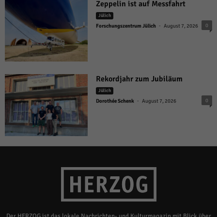
Zeppelin ist auf Messfahrt
Jülich
-
0
Forschungszentrum Jülich
August 7, 2026
Rekordjahr zum Jubiläum
Jülich
-
0
Dorothée Schenk
August 7, 2026
Der HERZOG ist das lokale Nachrichten- und Kulturmagazin mit Blick über