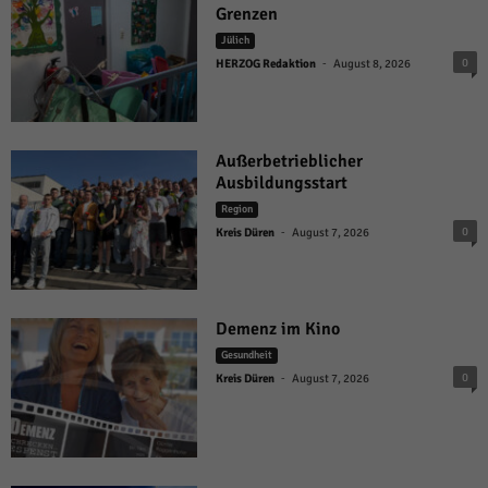
Grenzen
Jülich
-
0
HERZOG Redaktion
August 8, 2026
Außerbetrieblicher
Ausbildungsstart
Region
-
0
Kreis Düren
August 7, 2026
Demenz im Kino
Gesundheit
-
0
Kreis Düren
August 7, 2026