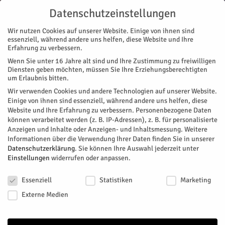
Datenschutzeinstellungen
Wir nutzen Cookies auf unserer Website. Einige von ihnen sind
essenziell, während andere uns helfen, diese Website und Ihre
Erfahrung zu verbessern.
Wenn Sie unter 16 Jahre alt sind und Ihre Zustimmung zu freiwilligen
Start
Stadtteile
Daubenrath
Närrisch in ulkige Jubelsession gestartet
Diensten geben möchten, müssen Sie Ihre Erziehungsberechtigten
STADTTEILE
DAUBENRATH
GALERIE
GALERIE 2023
SELGERSDORF
MAGAZIN
um Erlaubnis bitten.
VEREINE
Wir verwenden Cookies und andere Technologien auf unserer Website.
Närrisch in ulkige Jubelsession
Einige von ihnen sind essenziell, während andere uns helfen, diese
Website und Ihre Erfahrung zu verbessern.
Personenbezogene Daten
gestartet
können verarbeitet werden (z. B. IP-Adressen), z. B. für personalisierte
Anzeigen und Inhalte oder Anzeigen- und Inhaltsmessung.
Weitere
Informationen über die Verwendung Ihrer Daten finden Sie in unserer
Von
HERZOG Redaktion
-
November 20, 2023
658
0
Datenschutzerklärung
.
Sie können Ihre Auswahl jederzeit unter
Einstellungen
widerrufen oder anpassen.
Facebook
Twitter
Datenschutzeinstellungen
Essenziell
Statistiken
Marketing
Externe Medien