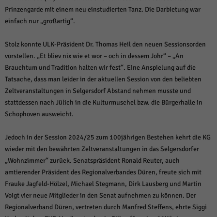
über Websites hinweg verfolgen.
Prinzengarde mit einem neu einstudierten Tanz. Die Darbietung war
Cookie-Informationen anzeigen
einfach nur „großartig“.
Ext
Externe Medien (6)
Stolz konnte ULK-Präsident Dr. Thomas Heil den neuen Sessionsorden
Inhalte von Videoplattformen und Social-Media-Plattformen werden
vorstellen. „Et bliev nix wie et wor – och in dessem Johr“ – „An
standardmäßig blockiert. Wenn Cookies von externen Medien akzeptiert
werden, bedarf der Zugriff auf diese Inhalte keiner manuellen Einwilligung
Brauchtum und Tradition halten wir fest“. Eine Anspielung auf die
mehr.
Tatsache, dass man leider in der aktuellen Session von den beliebten
Cookie-Informationen anzeigen
Zeltveranstaltungen in Selgersdorf Abstand nehmen musste und
stattdessen nach Jülich in die Kulturmuschel bzw. die Bürgerhalle in
Datenschutzerklärung
Impressum
powered by Borlabs Cookie
Schophoven ausweicht.
Jedoch in der Session 2024/25 zum 100jährigen Bestehen kehrt die KG
wieder mit den bewährten Zeltveranstaltungen in das Selgersdorfer
„Wohnzimmer“ zurück. Senatspräsident Ronald Reuter, auch
amtierender Präsident des Regionalverbandes Düren, freute sich mit
Frauke Jagfeld-Hölzel, Michael Stegmann, Dirk Lausberg und Martin
Voigt vier neue Mitglieder in den Senat aufnehmen zu können. Der
Regionalverband Düren, vertreten durch Manfred Steffens, ehrte Siggi