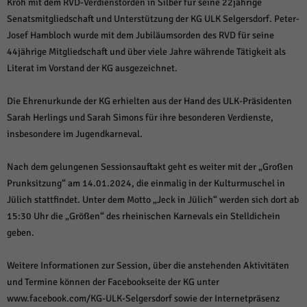
Kroh mit dem RVD-Verdienstorden in Silber für seine 22jährige
Senatsmitgliedschaft und Unterstützung der KG ULK Selgersdorf. Peter-
Josef Hambloch wurde mit dem Jubiläumsorden des RVD für seine
44jährige Mitgliedschaft und über viele Jahre währende Tätigkeit als
Literat im Vorstand der KG ausgezeichnet.
Die Ehrenurkunde der KG erhielten aus der Hand des ULK-Präsidenten
Sarah Herlings und Sarah Simons für ihre besonderen Verdienste,
insbesondere im Jugendkarneval.
Nach dem gelungenen Sessionsauftakt geht es weiter mit der „Großen
Prunksitzung“ am 14.01.2024, die einmalig in der Kulturmuschel in
Jülich stattfindet. Unter dem Motto „Jeck in Jülich“ werden sich dort ab
15:30 Uhr die „Größen“ des rheinischen Karnevals ein Stelldichein
geben.
Weitere Informationen zur Session, über die anstehenden Aktivitäten
und Termine können der Facebookseite der KG unter
www.facebook.com/KG-ULK-Selgersdorf sowie der Internetpräsenz