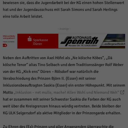
weitere Informationen anzeigen lassen und so nur bestimmte Cookies
bewiesen sie, dass die Jugendarbeit bei der KG einen hohen Stellenwert
auswählen.
hat und der Jugendausschuss mit Sarah Simons und Sarah Herlings
eine tolle Arbeit leistet.
Alle akzeptieren
Speichern und weiter
- Anzeige -
Zurück
Datenschutzeinstellungen
Essenziell (1)
Essenzielle Cookies ermöglichen grundlegende Funktionen und sind für die
einwandfreie Funktion der Website erforderlich.
Neben den Auftritten von Axel Höfel als „Ne kölsche Köbes“, „Dä
Cookie-Informationen anzeigen
kölsche Tenor“ alias Tino Selbach und dem Traditionssänger Rolf Weber
von der KG „Kick ens“ Düren – Rölsdorf war natürlich die
Sta
Statistiken (1)
Verabschiedung des Prinzen Björn II. (Esser) mit seiner
Statistik Cookies erfassen Informationen anonym. Diese Informationen helfen
Inklusionsbeauftragten Saskia (Esser) ein erster Höhepunkt. Mit seinem
uns zu verstehen, wie unsere Besucher unsere Website nutzen.
Motto
„Inklusion – net mulle, mache! Allen Wohl und Niemand Weh“
Cookie-Informationen anzeigen
hat er zusammen mit seiner Schwester Saskia die Farben der KG auch
weit über die Kreisgrenzen hinaus würdig vertreten. Beide bleiben der
Mar
Marketing (1)
KG ULK Selgersdorf als aktive Mitglieder in der Prinzengarde erhalten.
Marketing-Cookies werden von Drittanbietern oder Publishern verwendet,
um personalisierte Werbung anzuzeigen. Sie tun dies, indem sie Besucher
Zu Ehren des (Ex)-Prinzen und aller Anwesenden überraschte die