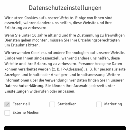
Datenschutzeinstellungen
Wir nutzen Cookies auf unserer Website. Einige von ihnen sind
essenziell, während andere uns helfen, diese Website und Ihre
Erfahrung zu verbessern.
Wenn Sie unter 16 Jahre alt sind und Ihre Zustimmung zu freiwilligen
Start
Stadtteile
Jülich
Im Sinne von Brigitte Habig
Diensten geben möchten, müssen Sie Ihre Erziehungsberechtigten
STADTTEILE
JÜLICH
MAGAZIN
KUNST & DESIGN
NACHRICHTEN
REGION
um Erlaubnis bitten.
VEREINE
Wir verwenden Cookies und andere Technologien auf unserer Website.
Im Sinne von Brigitte Habig
Einige von ihnen sind essenziell, während andere uns helfen, diese
Website und Ihre Erfahrung zu verbessern.
Personenbezogene Daten
können verarbeitet werden (z. B. IP-Adressen), z. B. für personalisierte
Ende September haben Freundinnen von Brigitte Habig die
Anzeigen und Inhalte oder Anzeigen- und Inhaltsmessung.
Weitere
"Alte Weberei" in Rödingen noch einmal geöffnet und Kunst
Informationen über die Verwendung Ihrer Daten finden Sie in unserer
und Bücher aus ihrem Nachlass verkauft. Der Erlös ging jetzt
Datenschutzerklärung
.
Sie können Ihre Auswahl jederzeit unter
an "Frauen helfen Frauen e.V.".
Einstellungen
widerrufen oder anpassen.
Datenschutzeinstellungen
Von
Britta Sylvester
-
Oktober 12, 2025
299
0
Essenziell
Statistiken
Marketing
Externe Medien
Facebook
Twitter