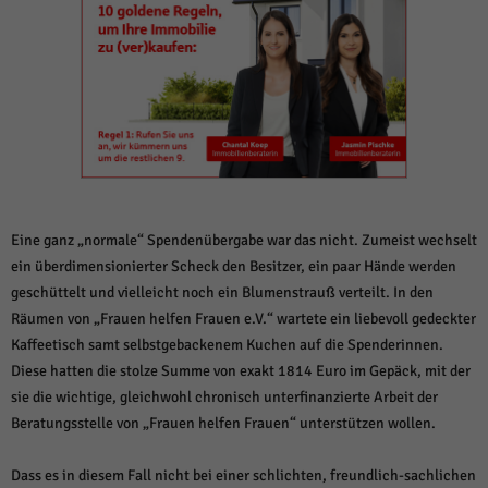
weitere Informationen anzeigen lassen und so nur bestimmte Cookies
auswählen.
Alle akzeptieren
Speichern und weiter
Zurück
Datenschutzeinstellungen
Essenziell (1)
Essenzielle Cookies ermöglichen grundlegende Funktionen und sind für die
einwandfreie Funktion der Website erforderlich.
Cookie-Informationen anzeigen
Eine ganz „normale“ Spendenübergabe war das nicht. Zumeist wechselt
ein überdimensionierter Scheck den Besitzer, ein paar Hände werden
Sta
Statistiken (1)
geschüttelt und vielleicht noch ein Blumenstrauß verteilt. In den
Räumen von „Frauen helfen Frauen e.V.“ wartete ein liebevoll gedeckter
Statistik Cookies erfassen Informationen anonym. Diese Informationen helfen
uns zu verstehen, wie unsere Besucher unsere Website nutzen.
Kaffeetisch samt selbstgebackenem Kuchen auf die Spenderinnen.
Cookie-Informationen anzeigen
Diese hatten die stolze Summe von exakt 1814 Euro im Gepäck, mit der
sie die wichtige, gleichwohl chronisch unterfinanzierte Arbeit der
Mar
Marketing (1)
Beratungsstelle von „Frauen helfen Frauen“ unterstützen wollen.
Marketing-Cookies werden von Drittanbietern oder Publishern verwendet,
um personalisierte Werbung anzuzeigen. Sie tun dies, indem sie Besucher
Dass es in diesem Fall nicht bei einer schlichten, freundlich-sachlichen