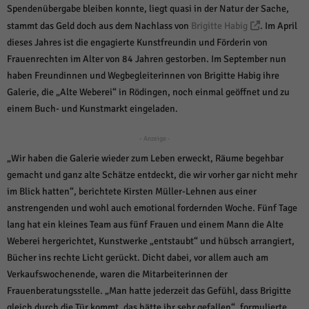
über Websites hinweg verfolgen.
Spendenübergabe bleiben konnte, liegt quasi in der Natur der Sache,
Cookie-Informationen anzeigen
stammt das Geld doch aus dem Nachlass von
Brigitte Habig
. Im April
dieses Jahres ist die engagierte Kunstfreundin und Förderin von
Ext
Externe Medien (6)
Frauenrechten im Alter von 84 Jahren gestorben. Im September nun
Inhalte von Videoplattformen und Social-Media-Plattformen werden
haben Freundinnen und Wegbegleiterinnen von Brigitte Habig ihre
standardmäßig blockiert. Wenn Cookies von externen Medien akzeptiert
Galerie, die „Alte Weberei“ in Rödingen, noch einmal geöffnet und zu
werden, bedarf der Zugriff auf diese Inhalte keiner manuellen Einwilligung
mehr.
einem Buch- und Kunstmarkt eingeladen.
Cookie-Informationen anzeigen
- Anzeige -
Datenschutzerklärung
Impressum
powered by Borlabs Cookie
„Wir haben die Galerie wieder zum Leben erweckt, Räume begehbar
gemacht und ganz alte Schätze entdeckt, die wir vorher gar nicht mehr
im Blick hatten“, berichtete Kirsten Müller-Lehnen aus einer
anstrengenden und wohl auch emotional fordernden Woche. Fünf Tage
lang hat ein kleines Team aus fünf Frauen und einem Mann die Alte
Weberei hergerichtet, Kunstwerke „entstaubt“ und hübsch arrangiert,
Bücher ins rechte Licht gerückt. Dicht dabei, vor allem auch am
Verkaufswochenende, waren die Mitarbeiterinnen der
Frauenberatungsstelle. „Man hatte jederzeit das Gefühl, dass Brigitte
gleich durch die Tür kommt, das hätte ihr sehr gefallen“, formulierte