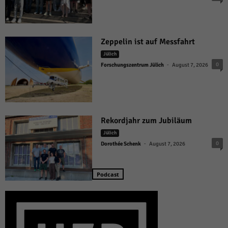
Zeppelin ist auf Messfahrt
Jülich
-
0
Forschungszentrum Jülich
August 7, 2026
Rekordjahr zum Jubiläum
Jülich
-
0
Dorothée Schenk
August 7, 2026
Podcast