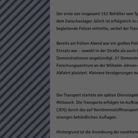
Daten
Ess
Der erste von insgesamt 152 Behälter vom 
Essen
dem Zwischenlager Jülich ist erfolgreich in
Funkt
begleitende Polizei mitteilte, verlief der Tr
Bereits am frühen Abend war ein großes Poli
Stat
Einsatz war – sowohl in der Straße als auch i
Demonstrationen angekündigt. 27 Demonstra
Stati
wie u
Forschungszentrum an der Wilhelm-Johnen-S
Abfahrt platziert. Kleinere Verzögerungen m
Mar
Der Transport startete am späten Dienstagab
Marke
Werbu
Mittwoch. Die Transporte erfolgen im Auftra
(JEN) durch das auf Kernbrennstofftranspor
strengen behördlichen Auflagen.
Ext
Hintergrund ist die Anordnung der nordrhei
Inhal
Wenn 