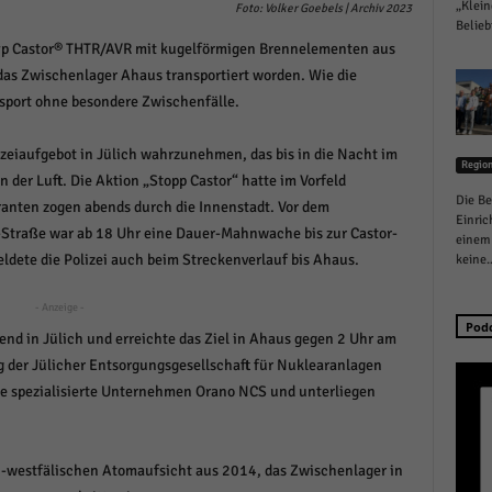
„Klein
Foto: Volker Goebels | Archiv 2023
schutzeinstellungen
Belieb
enziell (1)
Typ Castor® THTR/AVR mit kugelförmigen Brennelementen aus
zielle Cookies ermöglichen grundlegende Funktionen und sind für die einwandfreie
 das Zwischenlager Ahaus transportiert worden. Wie die
ion der Website erforderlich.
ansport ohne besondere Zwischenfälle.
Cookie-Informationen anzeigen
zeiaufgebot in Jülich wahrzunehmen, das bis in die Nacht im
istiken (1)
Regio
n der Luft. Die Aktion „Stopp Castor“ hatte im Vorfeld
Die Be
nten zogen abends durch die Innenstadt. Vor dem
stik Cookies erfassen Informationen anonym. Diese Informationen helfen uns zu verste
Einric
nsere Besucher unsere Website nutzen.
traße war ab 18 Uhr eine Dauer-Mahnwache bis zur Castor-
einem 
Cookie-Informationen anzeigen
eldete die Polizei auch beim Streckenverlauf bis Ahaus.
keine..
keting (1)
- Anzeige -
Pod
end in Jülich und erreichte das Ziel in Ahaus gegen 2 Uhr am
ting-Cookies werden von Drittanbietern oder Publishern verwendet, um personalisie
ng anzuzeigen. Sie tun dies, indem sie Besucher über Websites hinweg verfolgen.
g der Jülicher Entsorgungsgesellschaft für Nuklearanlagen
Cookie-Informationen anzeigen
te spezialisierte Unternehmen Orano NCS und unterliegen
erne Medien (6)
n-westfälischen Atomaufsicht aus 2014, das Zwischenlager in
te von Videoplattformen und Social-Media-Plattformen werden standardmäßig blocki
Cookies von externen Medien akzeptiert werden, bedarf der Zugriff auf diese Inhalte