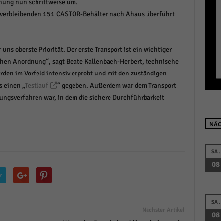
dnung nun schrittweise um.
r manuellen Einwilligung mehr.
 verbleibenden 151 CASTOR-Behälter nach Ahaus überführt
Cookie-Informationen anzeigen
Datenschutzerklärung
Im
red by Borlabs Cookie
 uns oberste Priorität. Der erste Transport ist ein wichtiger
chen Anordnung“, sagt Beate Kallenbach-Herbert, technische
rden im Vorfeld intensiv erprobt und mit den zuständigen
s einen „
Testlauf
“ gegeben. Außerdem war dem Transport
gsverfahren war, in dem die sichere Durchführbarkeit
NÄC
SA.
08
r
SA.
Nächster Artikel
08