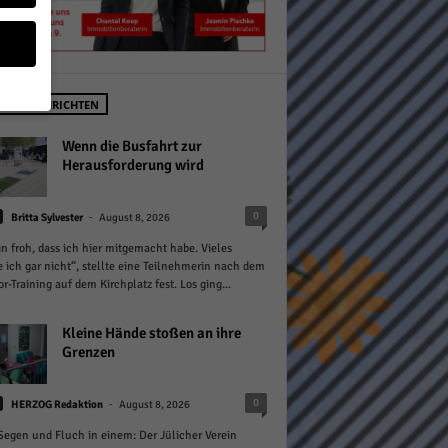
STE NACHRICHTEN
geben
Wenn die Busfahrt zur
Herausforderung wird
 ihnen
-
0
Britta Sylvester
August 8, 2026
n), z.
in froh, dass ich hier mitgemacht habe. Vieles
 ich gar nicht“, stellte eine Teilnehmerin nach dem
or-Training auf dem Kirchplatz fest. Los ging...
gen
Kleine Hände stoßen an ihre
Grenzen
Zurück
-
0
HERZOG Redaktion
August 8, 2026
 Segen und Fluch in einem: Der Jülicher Verein