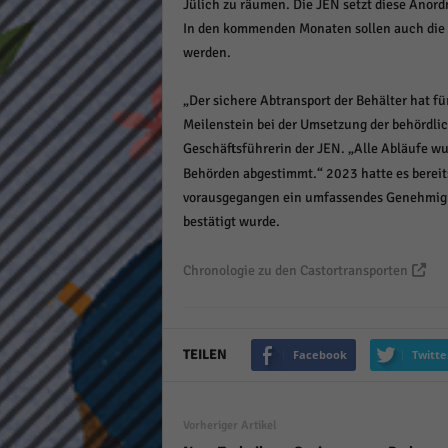
Jülich zu räumen. Die JEN setzt diese Anor
keine
In den kommenden Monaten sollen auch die
werden.
powe
„Der sichere Abtransport der Behälter hat für
Meilenstein bei der Umsetzung der behördli
Geschäftsführerin der JEN. „Alle Abläufe wu
Behörden abgestimmt.“ 2023 hatte es bereit
vorausgegangen ein umfassendes Genehmigun
bestätigt wurde.
Chronologie zu den Castortransporten
TEILEN
Facebook
Twitte
Vorheriger Artikel