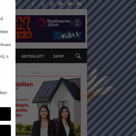
nd
geben
 ihnen
n), z.
INE
AMTSBLATT
SHOP
- Anzeige -
dien