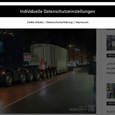
Individuelle Datenschutzeinstellungen
Cookie-Details
Datenschutzerklärung
Impressum
Datenschutzeinstellungen
NEU
Sie unter 16 Jahre alt sind und Ihre Zustimmung zu freiwilligen Diensten 
en, müssen Sie Ihre Erziehungsberechtigten um Erlaubnis bitten.
erwenden Cookies und andere Technologien auf unserer Website. Einige von
essenziell, während andere uns helfen, diese Website und Ihre Erfahrung zu
Jülich
ssern.
Personenbezogene Daten können verarbeitet werden (z. B. IP-Adresse
r personalisierte Anzeigen und Inhalte oder Anzeigen- und Inhaltsmessung.
„Ich b
re Informationen über die Verwendung Ihrer Daten finden Sie in unserer
wusste
schutzerklärung
.
Rollat
finden Sie eine Übersicht über alle verwendeten Cookies. Sie können Ihre
lligung zu ganzen Kategorien geben oder sich weitere Informationen anzei
n und so nur bestimmte Cookies auswählen.
le akzeptieren
Jülich
eichern und weiter
Es ist