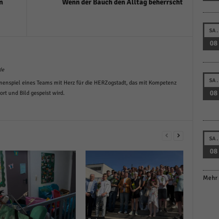
n
Wenn der Bauch den Alltag beherrscht
SA.
08
de
SA.
menspiel eines Teams mit Herz für die HERZogstadt, das mit Kompetenz
08
t und Bild gespeist wird.
SA.
08
Mehr 