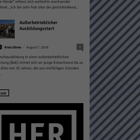
e Hände“ erfreut sich weiterhin wachsender
theit. „Ich bin sehr froh über die gleichbleibend...
Außerbetrieblicher
Ausbildungsstart
Statistiken
-
0
n
Kreis Düren
August 7, 2026
rufsausbildung in einer außerbetrieblichen
hen,
htung (BaE) richtet sich an junge Erwachsene bis zu
Alter von 35 Jahren, die aus vielfältigen Gründen
.
Marketing
cast
rte
Externe Medien
ert.