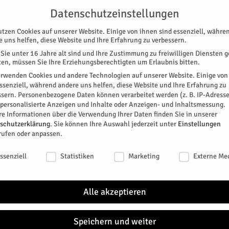
G
UNTERSTÜTZEN
KONTAKT
DATENSCHUTZ
IMPRESSUM
Datenschutzeinstellungen
utzen Cookies auf unserer Website. Einige von ihnen sind essenziell, währe
e uns helfen, diese Website und Ihre Erfahrung zu verbessern.
Sie unter 16 Jahre alt sind und Ihre Zustimmung zu freiwilligen Diensten 
en, müssen Sie Ihre Erziehungsberechtigten um Erlaubnis bitten.
erwenden Cookies und andere Technologien auf unserer Website. Einige von
essenziell, während andere uns helfen, diese Website und Ihre Erfahrung zu
ssern.
Personenbezogene Daten können verarbeitet werden (z. B. IP-Adresse
SPEZIAL
E-PAPER
KINO
GALERIE
TERM
r personalisierte Anzeigen und Inhalte oder Anzeigen- und Inhaltsmessung.
re Informationen über die Verwendung Ihrer Daten finden Sie in unserer
 Jülich erreicht Ahaus
schutzerklärung
.
Sie können Ihre Auswahl jederzeit unter
Einstellungen
HAFT
rufen oder anpassen.
ter aus Jülich erreicht
schutzeinstellungen
ssenziell
Statistiken
Marketing
Externe Me
0
Alle akzeptieren
r
Speichern und weiter