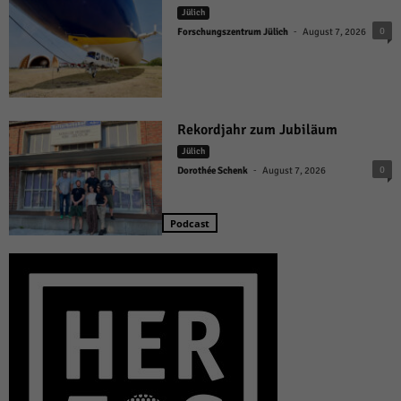
Jülich
-
0
Forschungszentrum Jülich
August 7, 2026
Rekordjahr zum Jubiläum
Jülich
-
0
Dorothée Schenk
August 7, 2026
Podcast