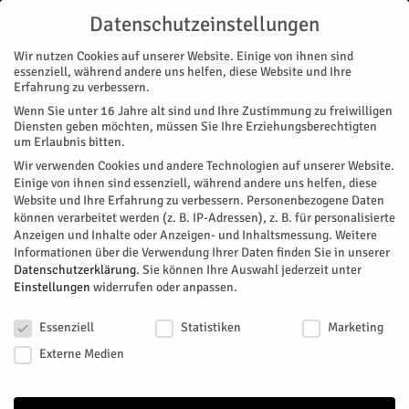
Datenschutzeinstellungen
Wir nutzen Cookies auf unserer Website. Einige von ihnen sind
essenziell, während andere uns helfen, diese Website und Ihre
Erfahrung zu verbessern.
Wenn Sie unter 16 Jahre alt sind und Ihre Zustimmung zu freiwilligen
Start
Stadtteile
Jülich
Stadtarchiv geschlossen
Diensten geben möchten, müssen Sie Ihre Erziehungsberechtigten
STADTTEILE
JÜLICH
NACHRICHTEN
um Erlaubnis bitten.
Stadtarchiv geschlossen
Wir verwenden Cookies und andere Technologien auf unserer Website.
Einige von ihnen sind essenziell, während andere uns helfen, diese
Website und Ihre Erfahrung zu verbessern.
Personenbezogene Daten
Von
Stadt Jülich
-
Mai 29, 2026
62
0
können verarbeitet werden (z. B. IP-Adressen), z. B. für personalisierte
Anzeigen und Inhalte oder Anzeigen- und Inhaltsmessung.
Weitere
Facebook
Twitter
Informationen über die Verwendung Ihrer Daten finden Sie in unserer
Datenschutzerklärung
.
Sie können Ihre Auswahl jederzeit unter
Einstellungen
widerrufen oder anpassen.
Datenschutzeinstellungen
Essenziell
Statistiken
Marketing
Externe Medien