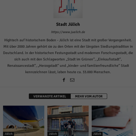
über Websites hinweg verfolgen.
Cookie-Informationen anzeigen
Ext
Externe Medien (6)
Stadt Jülich
Inhalte von Videoplattformen und Social-Media-Plattformen werden
https://www.juelich.de
standardmäßig blockiert. Wenn Cookies von externen Medien akzeptiert
Hightech auf historischem Boden - Jülich ist eine Stadt mit großer Vergangenheit.
werden, bedarf der Zugriff auf diese Inhalte keiner manuellen Einwilligung
Mit über 2000 Jahren gehört sie zu den Orten mit der längsten Siedlungstradition in
mehr.
Deutschland. In der historischen Festungsstadt und modernen Forschungsstadt, die
Cookie-Informationen anzeigen
sich auch mit den Schlagworten „Stadt im Grünen“, „Einkaufsstadt“,
Datenschutzerklärung
Impressum
powered by Borlabs Cookie
Renaissancestadt“, „Herzogstadt“ und „kinder- und familienfreundliche“ Stadt
kennzeichnen lässt, leben heute ca. 33.000 Menschen.
VERWANDTE ARTIKEL
MEHR VOM AUTOR
Jülich
Jülich
Jülich