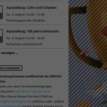
Ausstellung: Licht und Schatten
So.. 9. August | 11:00
-
17:00
Pulvermagazin der Zitadelle
Ausstellung: 100 Jahre Sehnsucht
Statistiken
So.. 9. August | 11:00
-
16:00
Kulturhaus am Hexenturm
hen,
 anzeigen …
Marketing
MIN EINSENDEN
rte
staltungshinweise veröffentlicht der HERZOG
nlos
.
reuen uns, wenn Terminankündigungen
eitig und in
schriftlich, digitaler Form
Externe Medien
effen. Hierzu können Sie eine E-Mail an
ne@herzog-magazin.de
schicken, oder einfach
ert.
r
Onlineformular
nutzen. Termine können nur in