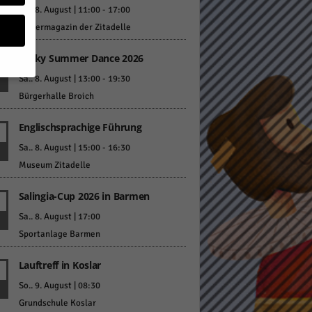
Sa.. 8. August | 11:00
-
17:00
Pulvermagazin der Zitadelle
Lucky Summer Dance 2026
Sa.. 8. August | 13:00
-
19:30
Bürgerhalle Broich
geben
Englischsprachige Führung
 ihnen
Sa.. 8. August | 15:00
-
16:30
n), z.
Museum Zitadelle
Salingia-Cup 2026 in Barmen
Sa.. 8. August | 17:00
gen
Sportanlage Barmen
Lauftreff in Koslar
Zurück
So.. 9. August | 08:30
Grundschule Koslar