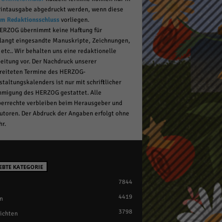
rintausgabe abgedruckt werden, wenn diese
um Redaktionsschluss
vorliegen.
ERZOG übernimmt keine Haftung für
pressum
langt eingesandte Manuskripte, Zeichnungen,
 etc.. Wir behalten uns eine redaktionelle
eitung vor. Der Nachdruck unserer
reiteten Termine des HERZOG-
staltungskalenders ist nur mit schriftlicher
migung des HERZOG gestattet. Alle
errechte verbleiben beim Herausgeber und
utoren. Der Abdruck der Angaben erfolgt ohne
r.
EBTE KATEGORIE
7844
4419
n
3798
ichten