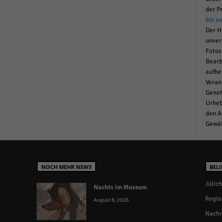
r manuellen Einwilligung mehr.
der P
bis z
Cookie-Informationen anzeigen
Der H
Datenschutzerklärung
Im
red by Borlabs Cookie
unver
Fotos
Bearb
aufbe
Veran
Geneh
Urheb
den A
Gewäh
NOCH MEHR NEWS
BELI
Jülich
Nachts im Museum
Regio
August 8, 2026
Nachr