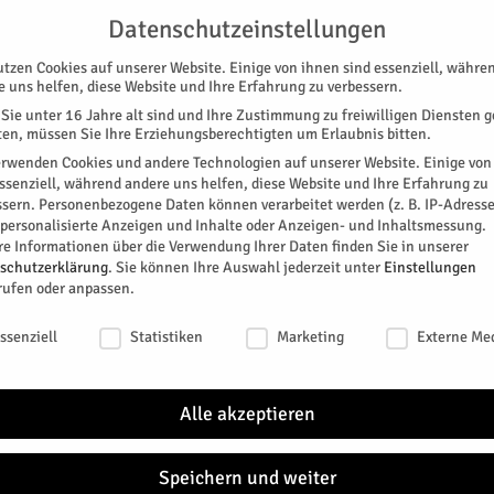
G
UNTERSTÜTZEN
KONTAKT
DATENSCHUTZ
IMPRESSUM
Datenschutzeinstellungen
utzen Cookies auf unserer Website. Einige von ihnen sind essenziell, währe
e uns helfen, diese Website und Ihre Erfahrung zu verbessern.
Sie unter 16 Jahre alt sind und Ihre Zustimmung zu freiwilligen Diensten 
en, müssen Sie Ihre Erziehungsberechtigten um Erlaubnis bitten.
erwenden Cookies und andere Technologien auf unserer Website. Einige von
essenziell, während andere uns helfen, diese Website und Ihre Erfahrung zu
ssern.
Personenbezogene Daten können verarbeitet werden (z. B. IP-Adresse
SPEZIAL
E-PAPER
KINO
GALERIE
TERM
r personalisierte Anzeigen und Inhalte oder Anzeigen- und Inhaltsmessung.
re Informationen über die Verwendung Ihrer Daten finden Sie in unserer
DEM
schutzerklärung
.
Sie können Ihre Auswahl jederzeit unter
Einstellungen
rufen oder anpassen.
Salin
schutzeinstellungen
0
ssenziell
Statistiken
Marketing
Externe Me
TAGE
Alle akzeptieren
NÄC
apo.de/
Speichern und weiter
SA.