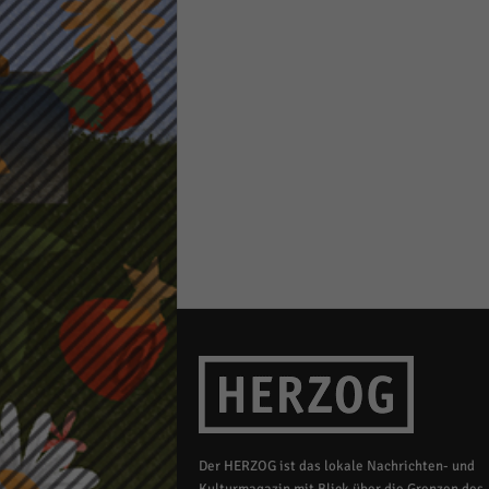
keine
powe
Der HERZOG ist das lokale Nachrichten- und
Kulturmagazin mit Blick über die Grenzen des