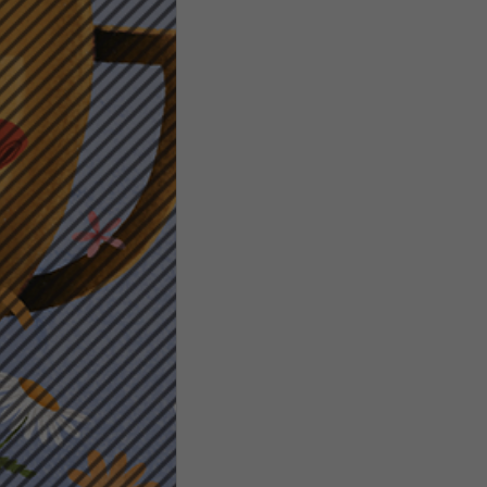
Daten
Ess
Essen
Funkt
Stat
Stati
wie u
Mar
Marke
Werbu
Ext
Inhal
Wenn 