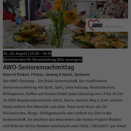
über Websites hinweg verfolgen.
Cookie-Informationen anzeigen
Ext
Externe Medien (6)
Inhalte von Videoplattformen und Social-Media-Plattformen werden
standardmäßig blockiert. Wenn Cookies von externen Medien akzeptiert
werden, bedarf der Zugriff auf diese Inhalte keiner manuellen Einwilligung
mehr.
Di.. 18. August | 13:00
-
16:30
Cookie-Informationen anzeigen
|
Serientermin für Veranstaltung
(Alle anzeigen)
Datenschutzerklärung
Impressum
powered by Borlabs Cookie
AWO-Seniorennachmittag
Essen & Trinken
,
Fitness
,
Gaming & Spiele
,
Senioren
Der AWO-Dienstag – Ein Stück Gemeinschaft. Der traditionelle
Seniorennachmittag mit Spaß, Spiel, Unterhaltung, Köstlichkeiten,
Mittagessen, Kaffee und Kuchen findet jeden Dienstag von 13 bis 16 Uhr
im AWO Begegnungszentrum Jülich, Marie-Juchacz Weg 2 statt. Unsere
Gäste äußern Ihre Wünsche und unser Team setzt diese um. Ob
Kulinarisches, Bingo, Stuhlgymnastik oder einfach nur Zeit in der
Gemeinschaft. Sie möchten das miterleben oder haben Fragen? Melden
sich bitte bei Britta Dohmen telefonisch unter 0151 / 59140257, per Email