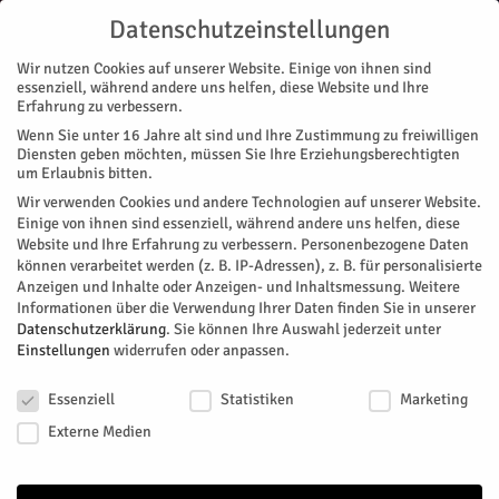
Datenschutzeinstellungen
Wir nutzen Cookies auf unserer Website. Einige von ihnen sind
essenziell, während andere uns helfen, diese Website und Ihre
Erfahrung zu verbessern.
Wenn Sie unter 16 Jahre alt sind und Ihre Zustimmung zu freiwilligen
Start
Diensten geben möchten, müssen Sie Ihre Erziehungsberechtigten
um Erlaubnis bitten.
← Zurück zu Veranstaltungen
Wir verwenden Cookies und andere Technologien auf unserer Website.
Einige von ihnen sind essenziell, während andere uns helfen, diese
Website und Ihre Erfahrung zu verbessern.
Personenbezogene Daten
können verarbeitet werden (z. B. IP-Adressen), z. B. für personalisierte
AWO Begegnungszentrum Jülich
Anzeigen und Inhalte oder Anzeigen- und Inhaltsmessung.
Weitere
Informationen über die Verwendung Ihrer Daten finden Sie in unserer
Datenschutzerklärung
.
Sie können Ihre Auswahl jederzeit unter
Einstellungen
widerrufen oder anpassen.
+ Google Karte
Datenschutzeinstellungen
Marie-Juchacz Weg 2
Essenziell
Statistiken
Marketing
Jülich
,
NRW
52428
Deutschland
Externe Medien
02461 / 3 17 42 46
https://www.awozentrum.de/