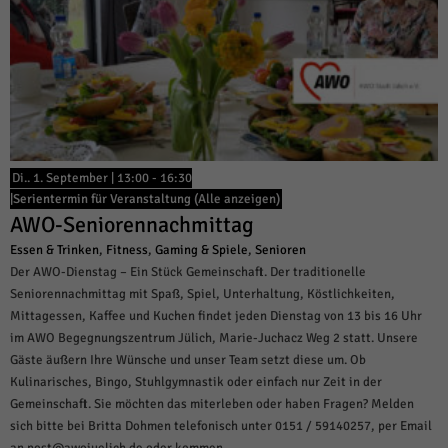
Di.. 1. September | 13:00
-
16:30
|
Serientermin für Veranstaltung
(Alle anzeigen)
AWO-Seniorennachmittag
Essen & Trinken
,
Fitness
,
Gaming & Spiele
,
Senioren
Der AWO-Dienstag – Ein Stück Gemeinschaft. Der traditionelle
Seniorennachmittag mit Spaß, Spiel, Unterhaltung, Köstlichkeiten,
Mittagessen, Kaffee und Kuchen findet jeden Dienstag von 13 bis 16 Uhr
im AWO Begegnungszentrum Jülich, Marie-Juchacz Weg 2 statt. Unsere
Gäste äußern Ihre Wünsche und unser Team setzt diese um. Ob
Kulinarisches, Bingo, Stuhlgymnastik oder einfach nur Zeit in der
Gemeinschaft. Sie möchten das miterleben oder haben Fragen? Melden
sich bitte bei Britta Dohmen telefonisch unter 0151 / 59140257, per Email
an post@awojuelich.de oder kommen…