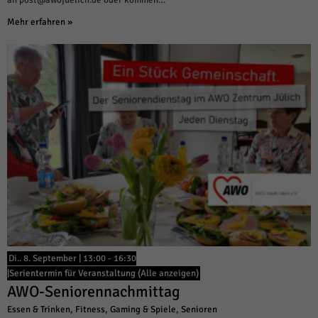
Mehr erfahren »
Di.. 8. September | 13:00
-
16:30
|
Serientermin für Veranstaltung
(Alle anzeigen)
AWO-Seniorennachmittag
Essen & Trinken
,
Fitness
,
Gaming & Spiele
,
Senioren