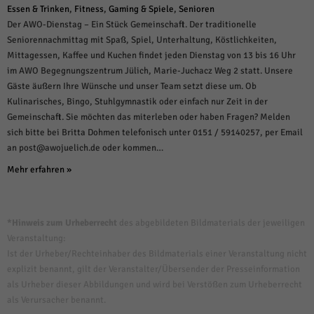
Essen & Trinken
,
Fitness
,
Gaming & Spiele
,
Senioren
Der AWO-Dienstag – Ein Stück Gemeinschaft. Der traditionelle
Seniorennachmittag mit Spaß, Spiel, Unterhaltung, Köstlichkeiten,
Mittagessen, Kaffee und Kuchen findet jeden Dienstag von 13 bis 16 Uhr
im AWO Begegnungszentrum Jülich, Marie-Juchacz Weg 2 statt. Unsere
Gäste äußern Ihre Wünsche und unser Team setzt diese um. Ob
Kulinarisches, Bingo, Stuhlgymnastik oder einfach nur Zeit in der
Gemeinschaft. Sie möchten das miterleben oder haben Fragen? Melden
sich bitte bei Britta Dohmen telefonisch unter 0151 / 59140257, per Email
an post@awojuelich.de oder kommen…
Mehr erfahren »
Veranstaltungen
Listen
*Hinweis zum Urheberrecht
des abgebildeten Bildmaterials der jeweiligen
Veranstaltung:
Navigation
Ist der Urheber/Rechteinhaber des Bildmaterials einer Veranstaltung nicht
explizit benannt, gilt der Veranstalter/Übersender der Presseinformation
als Urheber dieser Abbildungen und wird bei Verstößen zum Urheberrecht
als Verursacher benannt.