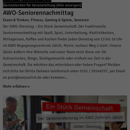
weitere Informationen anzeigen lassen und so nur bestimmte Cookies
|
Serientermin für Veranstaltung
(Alle anzeigen)
auswählen.
AWO-Seniorennachmittag
Alle akzeptieren
Speichern und weiter
Essen & Trinken
,
Fitness
,
Gaming & Spiele
,
Senioren
Der AWO-Dienstag – Ein Stück Gemeinschaft. Der traditionelle
Zurück
Seniorennachmittag mit Spaß, Spiel, Unterhaltung, Köstlichkeiten,
Datenschutzeinstellungen
Mittagessen, Kaffee und Kuchen findet jeden Dienstag von 13 bis 16 Uhr
Essenziell (1)
im AWO Begegnungszentrum Jülich, Marie-Juchacz Weg 2 statt. Unsere
Essenzielle Cookies ermöglichen grundlegende Funktionen und sind für die
Gäste äußern Ihre Wünsche und unser Team setzt diese um. Ob
einwandfreie Funktion der Website erforderlich.
Kulinarisches, Bingo, Stuhlgymnastik oder einfach nur Zeit in der
Cookie-Informationen anzeigen
Gemeinschaft. Sie möchten das miterleben oder haben Fragen? Melden
sich bitte bei Britta Dohmen telefonisch unter 0151 / 59140257, per Email
Sta
Statistiken (1)
an post@awojuelich.de oder kommen…
Statistik Cookies erfassen Informationen anonym. Diese Informationen helfen
Mehr erfahren »
uns zu verstehen, wie unsere Besucher unsere Website nutzen.
Cookie-Informationen anzeigen
Mar
Marketing (1)
Marketing-Cookies werden von Drittanbietern oder Publishern verwendet,
um personalisierte Werbung anzuzeigen. Sie tun dies, indem sie Besucher