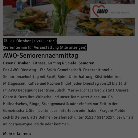
Di.. 27. Oktober | 13:00
-
16:30
|
Serientermin für Veranstaltung
(Alle anzeigen)
AWO-Seniorennachmittag
Essen & Trinken
,
Fitness
,
Gaming & Spiele
,
Senioren
Der AWO-Dienstag – Ein Stück Gemeinschaft. Der traditionelle
Seniorennachmittag mit Spaß, Spiel, Unterhaltung, Köstlichkeiten,
Mittagessen, Kaffee und Kuchen findet jeden Dienstag von 13 bis 16 Uhr
im AWO Begegnungszentrum Jülich, Marie-Juchacz Weg 2 statt. Unsere
Gäste äußern Ihre Wünsche und unser Team setzt diese um. Ob
Kulinarisches, Bingo, Stuhlgymnastik oder einfach nur Zeit in der
Gemeinschaft. Sie möchten das miterleben oder haben Fragen? Melden
sich bitte bei Britta Dohmen telefonisch unter 0151 / 59140257, per Email
an post@awojuelich.de oder kommen…
Mehr erfahren »