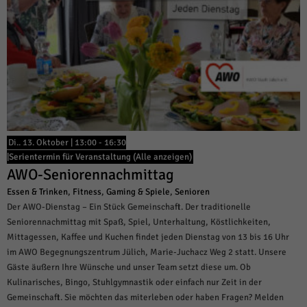
Di.. 13. Oktober | 13:00
-
16:30
|
Serientermin für Veranstaltung
(Alle anzeigen)
AWO-Seniorennachmittag
Essen & Trinken
,
Fitness
,
Gaming & Spiele
,
Senioren
Der AWO-Dienstag – Ein Stück Gemeinschaft. Der traditionelle
Seniorennachmittag mit Spaß, Spiel, Unterhaltung, Köstlichkeiten,
Mittagessen, Kaffee und Kuchen findet jeden Dienstag von 13 bis 16 Uhr
im AWO Begegnungszentrum Jülich, Marie-Juchacz Weg 2 statt. Unsere
Gäste äußern Ihre Wünsche und unser Team setzt diese um. Ob
Kulinarisches, Bingo, Stuhlgymnastik oder einfach nur Zeit in der
Gemeinschaft. Sie möchten das miterleben oder haben Fragen? Melden