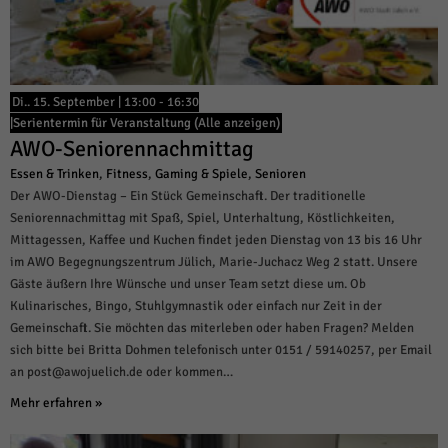
Di.. 15. September | 13:00
-
16:30
|
Serientermin für Veranstaltung
(Alle anzeigen)
AWO-Seniorennachmittag
Essen & Trinken
,
Fitness
,
Gaming & Spiele
,
Senioren
Der AWO-Dienstag – Ein Stück Gemeinschaft. Der traditionelle
Seniorennachmittag mit Spaß, Spiel, Unterhaltung, Köstlichkeiten,
Mittagessen, Kaffee und Kuchen findet jeden Dienstag von 13 bis 16 Uhr
im AWO Begegnungszentrum Jülich, Marie-Juchacz Weg 2 statt. Unsere
Gäste äußern Ihre Wünsche und unser Team setzt diese um. Ob
Kulinarisches, Bingo, Stuhlgymnastik oder einfach nur Zeit in der
Gemeinschaft. Sie möchten das miterleben oder haben Fragen? Melden
sich bitte bei Britta Dohmen telefonisch unter 0151 / 59140257, per Email
an post@awojuelich.de oder kommen…
Mehr erfahren »