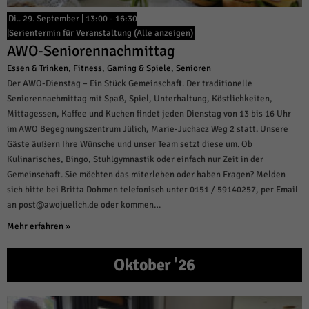
Di.. 29. September | 13:00
-
16:30
|
Serientermin für Veranstaltung
(Alle anzeigen)
AWO-Seniorennachmittag
Essen & Trinken
,
Fitness
,
Gaming & Spiele
,
Senioren
Der AWO-Dienstag – Ein Stück Gemeinschaft. Der traditionelle
Seniorennachmittag mit Spaß, Spiel, Unterhaltung, Köstlichkeiten,
Mittagessen, Kaffee und Kuchen findet jeden Dienstag von 13 bis 16 Uhr
im AWO Begegnungszentrum Jülich, Marie-Juchacz Weg 2 statt. Unsere
Gäste äußern Ihre Wünsche und unser Team setzt diese um. Ob
Kulinarisches, Bingo, Stuhlgymnastik oder einfach nur Zeit in der
Gemeinschaft. Sie möchten das miterleben oder haben Fragen? Melden
sich bitte bei Britta Dohmen telefonisch unter 0151 / 59140257, per Email
an post@awojuelich.de oder kommen…
Mehr erfahren »
Oktober '26