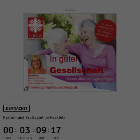
- Anzeige -
DEMNÄCHST
Karten- und Brettspiel im Heckfeld
00
03
09
15
:
:
:
TAGE
STUNDEN
MIN
SEK