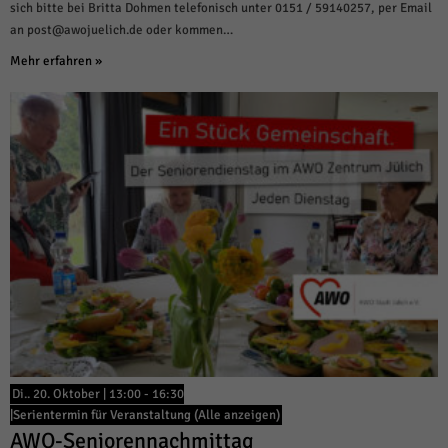
sich bitte bei Britta Dohmen telefonisch unter 0151 / 59140257, per Email
an post@awojuelich.de oder kommen…
Mehr erfahren »
Di.. 20. Oktober | 13:00
-
16:30
|
Serientermin für Veranstaltung
(Alle anzeigen)
AWO-Seniorennachmittag