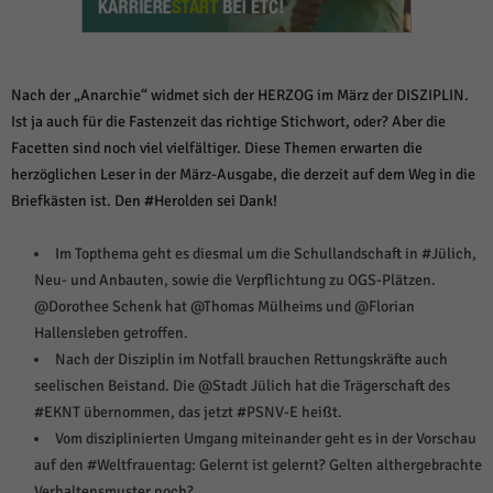
weitere Informationen anzeigen lassen und so nur bestimmte Cookies
auswählen.
Alle akzeptieren
Speichern und weiter
Nach der „Anarchie“ widmet sich der HERZOG im März der DISZIPLIN.
Zurück
Ist ja auch für die Fastenzeit das richtige Stichwort, oder? Aber die
Datenschutzeinstellungen
Facetten sind noch viel vielfältiger. Diese Themen erwarten die
Essenziell (1)
herzöglichen Leser in der März-Ausgabe, die derzeit auf dem Weg in die
Essenzielle Cookies ermöglichen grundlegende Funktionen und sind für die
Briefkästen ist. Den #Herolden sei Dank!
einwandfreie Funktion der Website erforderlich.
Cookie-Informationen anzeigen
Im Topthema geht es diesmal um die Schullandschaft in #Jülich,
Neu- und Anbauten, sowie die Verpflichtung zu OGS-Plätzen.
Sta
Statistiken (1)
@Dorothee Schenk hat @Thomas Mülheims und @Florian
Statistik Cookies erfassen Informationen anonym. Diese Informationen helfen
Hallensleben getroffen.
uns zu verstehen, wie unsere Besucher unsere Website nutzen.
Nach der Disziplin im Notfall brauchen Rettungskräfte auch
Cookie-Informationen anzeigen
seelischen Beistand. Die @Stadt Jülich hat die Trägerschaft des
#EKNT übernommen, das jetzt #PSNV-E heißt.
Mar
Marketing (1)
Vom disziplinierten Umgang miteinander geht es in der Vorschau
Marketing-Cookies werden von Drittanbietern oder Publishern verwendet,
auf den #Weltfrauentag: Gelernt ist gelernt? Gelten althergebrachte
um personalisierte Werbung anzuzeigen. Sie tun dies, indem sie Besucher
Verhaltensmuster noch?