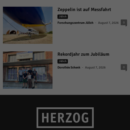
Zeppelin ist auf Messfahrt
Jülich
-
0
Forschungszentrum Jülich
August 7, 2026
Rekordjahr zum Jubiläum
Jülich
-
0
Dorothée Schenk
August 7, 2026