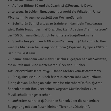
über Websites hinweg verfolgen.
Auf der Bühne 80 und als Coach ist @Rosemarie David
Cookie-Informationen anzeigen
unterwegs. In beidem Engagement braucht sie #disziplin. Unser
Ext
Externe Medien (6)
#MenschimKragen vorgestellt von #ArianeSchenk
Schritt für Schritt gilt es zu trainieren, damit ein Tanz daraus
Inhalte von Videoplattformen und Social-Media-Plattformen werden
wird. Dafür braucht es, na? Disziplin, klar! Aus dem „Trainingslager“
standardmäßig blockiert. Wenn Cookies von externen Medien akzeptiert
werden, bedarf der Zugriff auf diese Inhalte keiner manuellen Einwilligung
der TSG Schwarz-Gelb Jülich berichtete #SonjaNeukirchen
mehr.
Sportliches plant auch #MarcusClauberg im @JuFa Jülich. Hier
Cookie-Informationen anzeigen
wird die libanesische Delegation für die @Special Olympics 2023 in
Berlin zu Gast sein.
Datenschutzerklärung
Impressum
powered by Borlabs Cookie
Kaum jemandem wird mehr Disziplin zugesprochen als Soldaten,
die in Reih und Glied marschieren. Über den Jülicher
Artillerievorplatz schreibt @Susanne Richter vom #Stadtarchiv
Die @Musikschule Jülich feiert in diesem Jahr Goldjubiläum.
Einer, der von Anfang an dabei war, ist #BernhardDolfus. @Arne
Schenk hat mit ihm über seinen Weg vom Musikschüler zum
Musikschulleiter gesprochen.
außerdem schreibt @Dorothee Schenk über die sonderbare
Begegnung mit dem fiesen kleinen Tierchen „Disziplin“.