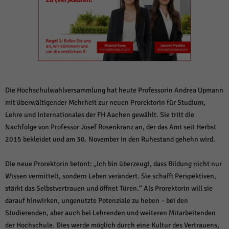
weitere Informationen anzeigen lassen und so nur bestimmte Cookies
auswählen.
Alle akzeptieren
Speichern und weiter
Zurück
Datenschutzeinstellungen
Essenziell (1)
Essenzielle Cookies ermöglichen grundlegende Funktionen und sind für die
Die Hochschulwahlversammlung hat heute Professorin Andrea Upmann
einwandfreie Funktion der Website erforderlich.
mit überwältigender Mehrheit zur neuen Prorektorin für Studium,
Cookie-Informationen anzeigen
Lehre und Internationales der FH Aachen gewählt. Sie tritt die
Nachfolge von Professor Josef Rosenkranz an, der das Amt seit Herbst
Sta
Statistiken (1)
2015 bekleidet und am 30. November in den Ruhestand gehehn wird.
Statistik Cookies erfassen Informationen anonym. Diese Informationen helfen
uns zu verstehen, wie unsere Besucher unsere Website nutzen.
Die neue Prorektorin betont: „Ich bin überzeugt, dass Bildung nicht nur
Cookie-Informationen anzeigen
Wissen vermittelt, sondern Leben verändert. Sie schafft Perspektiven,
stärkt das Selbstvertrauen und öffnet Türen.“ Als Prorektorin will sie
Mar
Marketing (1)
darauf hinwirken, ungenutzte Potenziale zu heben – bei den
Marketing-Cookies werden von Drittanbietern oder Publishern verwendet,
Studierenden, aber auch bei Lehrenden und weiteren Mitarbeitenden
um personalisierte Werbung anzuzeigen. Sie tun dies, indem sie Besucher
der Hochschule. Dies werde möglich durch eine Kultur des Vertrauens,