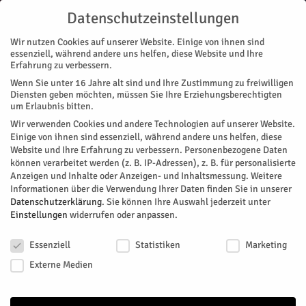
Datenschutzeinstellungen
Wir nutzen Cookies auf unserer Website. Einige von ihnen sind
essenziell, während andere uns helfen, diese Website und Ihre
Erfahrung zu verbessern.
Wenn Sie unter 16 Jahre alt sind und Ihre Zustimmung zu freiwilligen
Start
Stadtteile
Jülich
Neue Prorektorin an der FH
Diensten geben möchten, müssen Sie Ihre Erziehungsberechtigten
STADTTEILE
JÜLICH
MAGAZIN
MENSCHEN
NACHRICHTEN
REGION
um Erlaubnis bitten.
ZUKUNFT & WIRTSCHAFT
Wir verwenden Cookies und andere Technologien auf unserer Website.
Neue Prorektorin an der FH
Einige von ihnen sind essenziell, während andere uns helfen, diese
Website und Ihre Erfahrung zu verbessern.
Personenbezogene Daten
können verarbeitet werden (z. B. IP-Adressen), z. B. für personalisierte
Andrea Upmann wird Prorektorin für Studium, Lehre und
Anzeigen und Inhalte oder Anzeigen- und Inhaltsmessung.
Weitere
Internationales
Informationen über die Verwendung Ihrer Daten finden Sie in unserer
Datenschutzerklärung
.
Sie können Ihre Auswahl jederzeit unter
Von
Fachhochschule Aachen
-
Juli 5, 2025
174
0
Einstellungen
widerrufen oder anpassen.
Datenschutzeinstellungen
Facebook
Twitter
Essenziell
Statistiken
Marketing
Externe Medien