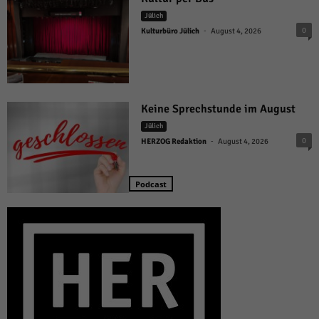
Jülich
-
0
Kulturbüro Jülich
August 4, 2026
Keine Sprechstunde im August
Jülich
-
0
HERZOG Redaktion
August 4, 2026
Podcast