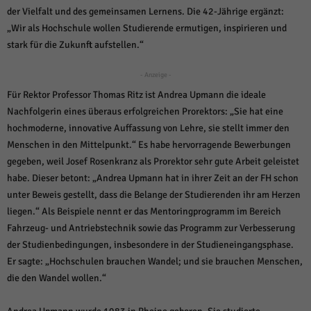
über Websites hinweg verfolgen.
der Vielfalt und des gemeinsamen Lernens. Die 42-Jährige ergänzt:
Cookie-Informationen anzeigen
„Wir als Hochschule wollen Studierende ermutigen, inspirieren und
stark für die Zukunft aufstellen.“
Ext
Externe Medien (6)
Inhalte von Videoplattformen und Social-Media-Plattformen werden
- Anzeige -
standardmäßig blockiert. Wenn Cookies von externen Medien akzeptiert
Für Rektor Professor Thomas Ritz ist Andrea Upmann die ideale
werden, bedarf der Zugriff auf diese Inhalte keiner manuellen Einwilligung
mehr.
Nachfolgerin eines überaus erfolgreichen Prorektors: „Sie hat eine
hochmoderne, innovative Auffassung von Lehre, sie stellt immer den
Cookie-Informationen anzeigen
Menschen in den Mittelpunkt.“ Es habe hervorragende Bewerbungen
Datenschutzerklärung
Impressum
powered by Borlabs Cookie
gegeben, weil Josef Rosenkranz als Prorektor sehr gute Arbeit geleistet
habe. Dieser betont: „Andrea Upmann hat in ihrer Zeit an der FH schon
unter Beweis gestellt, dass die Belange der Studierenden ihr am Herzen
liegen.“ Als Beispiele nennt er das Mentoringprogramm im Bereich
Fahrzeug- und Antriebstechnik sowie das Programm zur Verbesserung
der Studienbedingungen, insbesondere in der Studieneingangsphase.
Er sagte: „Hochschulen brauchen Wandel; und sie brauchen Menschen,
die den Wandel wollen.“