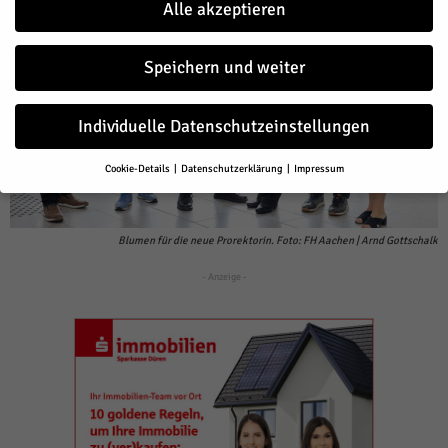
Alle akzeptieren
Speichern und weiter
Individuelle Datenschutzeinstellungen
Cookie-Details
Datenschutzerklärung
Impressum
Datenschutzeinstellungen
Wenn Sie unter 16 Jahre alt sind und Ihre Zustimmung zu freiwilligen
Diensten geben möchten, müssen Sie Ihre Erziehungsberechtigten
Blumen für die neue Prorektorin. Foto: FH Aachen | Arnd Gottschalk
um Erlaubnis bitten.
- Anzeige -
Wir verwenden Cookies und andere Technologien auf unserer Website.
Einige von ihnen sind essenziell, während andere uns helfen, diese
Website und Ihre Erfahrung zu verbessern.
Personenbezogene Daten
können verarbeitet werden (z. B. IP-Adressen), z. B. für personalisierte
Anzeigen und Inhalte oder Anzeigen- und Inhaltsmessung.
Weitere
Informationen über die Verwendung Ihrer Daten finden Sie in unserer
Datenschutzerklärung
.
Hier finden Sie eine Übersicht über alle verwendeten Cookies. Sie
können Ihre Einwilligung zu ganzen Kategorien geben oder sich