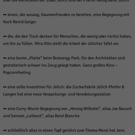
über die Aktivitäten der Stadt Jülich und der Pfarrei Heilig Geist Jülich
über Websites hinweg verfolgen.
Cookie-Informationen anzeigen
➡ einen, der auszog, Gaumenfreuden zu bereiten, eine Begegnung mit
Ext
Externe Medien (6)
Koch Bernd Geiger
Inhalte von Videoplattformen und Social-Media-Plattformen werden
➡ die, die den Tisch decken für Menschen, die wenig oder nichts haben,
standardmäßig blockiert. Wenn Cookies von externen Medien akzeptiert
werden, bedarf der Zugriff auf diese Inhalte keiner manuellen Einwilligung
um ihn zu füllen. Mira Otto stellt die Arbeit der Jülicher Tafel vor.
mehr.
Cookie-Informationen anzeigen
➡ eine bunte „Platte“ beim Brainergy Park, für den Architekten sich
Datenschutzerklärung
Impressum
gestalterisch schwer ins Zeug gelegt haben. Ganz großes Kino –
powered by Borlabs Cookie
Popcornfeeling
➡ eine süße Investition für Jülich: die Zuckerfabrik Jülich Pfeifer &
Langen hat eine neue Verpackungs- und Veredelungsstation
➡ eine Curry-Wurst-Begegnung von „Herzog Wilhelm“, alias Joe Bausch
und Seinem „Leibarzt“, alias René Blanche
➡ schließlich alles in einen Topf gerührt zum Thema Menü hat Jens