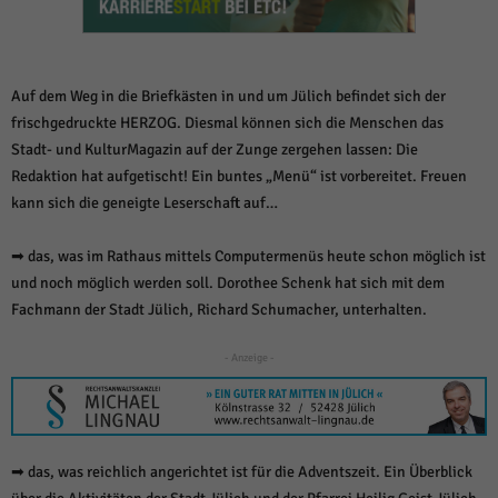
weitere Informationen anzeigen lassen und so nur bestimmte Cookies
auswählen.
Alle akzeptieren
Speichern und weiter
Auf dem Weg in die Briefkästen in und um Jülich befindet sich der
Zurück
frischgedruckte HERZOG. Diesmal können sich die Menschen das
Datenschutzeinstellungen
Stadt- und KulturMagazin auf der Zunge zergehen lassen: Die
Essenziell (1)
Redaktion hat aufgetischt! Ein buntes „Menü“ ist vorbereitet. Freuen
Essenzielle Cookies ermöglichen grundlegende Funktionen und sind für die
kann sich die geneigte Leserschaft auf…
einwandfreie Funktion der Website erforderlich.
Cookie-Informationen anzeigen
➡ das, was im Rathaus mittels Computermenüs heute schon möglich ist
und noch möglich werden soll. Dorothee Schenk hat sich mit dem
Sta
Statistiken (1)
Fachmann der Stadt Jülich, Richard Schumacher, unterhalten.
Statistik Cookies erfassen Informationen anonym. Diese Informationen helfen
uns zu verstehen, wie unsere Besucher unsere Website nutzen.
- Anzeige -
Cookie-Informationen anzeigen
Mar
Marketing (1)
Marketing-Cookies werden von Drittanbietern oder Publishern verwendet,
➡ das, was reichlich angerichtet ist für die Adventszeit. Ein Überblick
um personalisierte Werbung anzuzeigen. Sie tun dies, indem sie Besucher