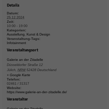
über Websites hinweg verfolgen.
Details
Cookie-Informationen anzeigen
Datum:
Ext
Externe Medien (6)
25.12.2024
Zeit:
Inhalte von Videoplattformen und Social-Media-Plattformen werden
10:00 - 19:00
standardmäßig blockiert. Wenn Cookies von externen Medien akzeptiert
Kategorien:
werden, bedarf der Zugriff auf diese Inhalte keiner manuellen Einwilligung
Ausstellung
,
Kunst & Design
mehr.
Veranstaltung-Tags:
Infotainment
Cookie-Informationen anzeigen
Veranstaltungsort
Datenschutzerklärung
Impressum
powered by Borlabs Cookie
Galerie an der Zitadelle
Düsseldorfer Straße 12
Jülich
,
NRW
52428
Deutschland
+ Google Karte
Telefon:
02461 / 31317
Website:
https://www.galerie-an-der-zitadelle.de/
Veranstalter
Galerie an der Zitadelle