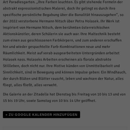
weitere Informationen anzeigen lassen und so nur bestimmte Cookies
Art Paradiesgarten. „Ihre Farben leuchten. Es gibt stehende Formeln der
auswählen.
abstrakt expressionistischen Malerei, doch ihr gelingt es durch ihre
spezifische persönliche Begabung über die Banalität hinauszugehen“, so
Alle akzeptieren
Speichern und weiter
der 2022 verstorbene Hermann Nitsch über Petra Holasek. Ihr Werk ist
inspiriert von Hermann Nitsch, dem berühmten österreichischen
Zurück
Aktionskünstler, deren Schülerin sie auch war. Ihre Maltechnik besteht
Datenschutzeinstellungen
zum einen aus geschlossenen Farbkörpern, und zum anderen erschaffen
Essenziell (1)
hin und wieder gespachtelte Farb-Kombinationen neue und mehr
Essenzielle Cookies ermöglichen grundlegende Funktionen und sind für die
Räumlichkeit. Meist auf vorab ausgearbeiteten Untergründen arbeitet
einwandfreie Funktion der Website erforderlich.
Holasek nass. Holaseks Arbeiten erscheinen als florale abstrakte
Cookie-Informationen anzeigen
Stillleben, doch nicht nur. Ihre Motive künden von Unmittelbarkeit und
Sinnlichkeit, sind in Bewegung und können Impulse geben: Ein Windhauch,
Sta
Statistiken (1)
der durch Blüten und Blätter rauscht, leben und wachsen der Natur, alles
fliegt, alles fließt, alles verweht.
Statistik Cookies erfassen Informationen anonym. Diese Informationen helfen
uns zu verstehen, wie unsere Besucher unsere Website nutzen.
Die Galerie an der Zitadelle hat Dienstag bis Freitag von 10 bis 13 und von
Cookie-Informationen anzeigen
15 bis 19 Uhr, sowie Samstag von 10 bis 14 Uhr geöffnet.
Mar
Marketing (1)
+ ZU GOOGLE KALENDER HINZUFÜGEN
Marketing-Cookies werden von Drittanbietern oder Publishern verwendet,
um personalisierte Werbung anzuzeigen. Sie tun dies, indem sie Besucher