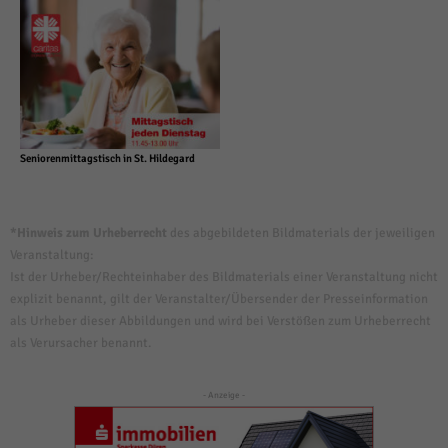
Seniorenmittagstisch in St. Hildegard
*Hinweis zum Urheberrecht
des abgebildeten Bildmaterials der jeweiligen
Veranstaltung:
Ist der Urheber/Rechteinhaber des Bildmaterials einer Veranstaltung nicht
explizit benannt, gilt der Veranstalter/Übersender der Presseinformation
als Urheber dieser Abbildungen und wird bei Verstößen zum Urheberrecht
als Verursacher benannt.
- Anzeige -