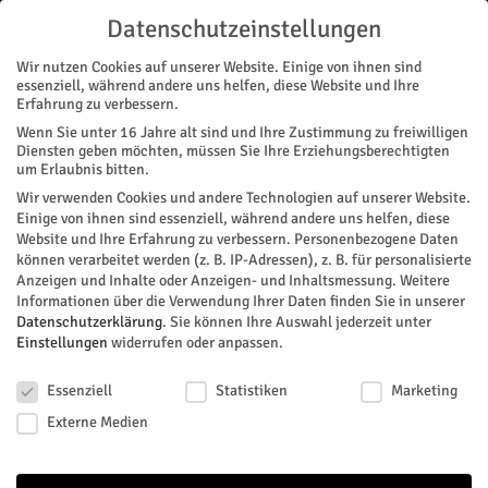
Datenschutzeinstellungen
Wir nutzen Cookies auf unserer Website. Einige von ihnen sind
essenziell, während andere uns helfen, diese Website und Ihre
Erfahrung zu verbessern.
Wenn Sie unter 16 Jahre alt sind und Ihre Zustimmung zu freiwilligen
Start
Diensten geben möchten, müssen Sie Ihre Erziehungsberechtigten
um Erlaubnis bitten.
« Alle Veranstaltungen
Wir verwenden Cookies und andere Technologien auf unserer Website.
Einige von ihnen sind essenziell, während andere uns helfen, diese
Website und Ihre Erfahrung zu verbessern.
Personenbezogene Daten
Diese Veranstaltung hat bereits stattgefunden.
können verarbeitet werden (z. B. IP-Adressen), z. B. für personalisierte
Anzeigen und Inhalte oder Anzeigen- und Inhaltsmessung.
Weitere
Informationen über die Verwendung Ihrer Daten finden Sie in unserer
Ausstellung in der Galerie an der
Datenschutzerklärung
.
Sie können Ihre Auswahl jederzeit unter
Einstellungen
widerrufen oder anpassen.
Zitadelle
Datenschutzeinstellungen
Essenziell
Statistiken
Marketing
Facebook
Twitter
Externe Medien