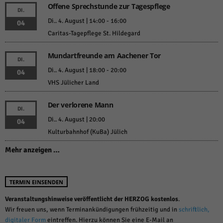
Offene Sprechstunde zur Tagespflege
DI.
Di.. 4. August | 14:00
-
16:00
04
Caritas-Tagepflege St. Hildegard
Mundartfreunde am Aachener Tor
DI.
Di.. 4. August | 18:00
-
20:00
04
VHS Jülicher Land
Der verlorene Mann
DI.
Di.. 4. August | 20:00
04
Kulturbahnhof (KuBa) Jülich
Mehr anzeigen …
TERMIN EINSENDEN
Veranstaltungshinweise veröffentlicht der HERZOG kostenlos
.
Wir freuen uns, wenn Terminankündigungen frühzeitig und in
schriftlich,
digitaler Form
eintreffen. Hierzu können Sie eine E-Mail an