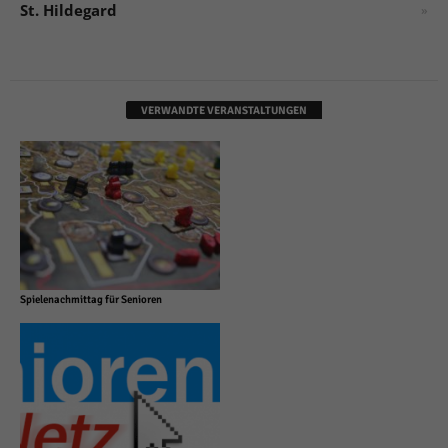
St. Hildegard
»
VERWANDTE VERANSTALTUNGEN
Spielenachmittag für Senioren