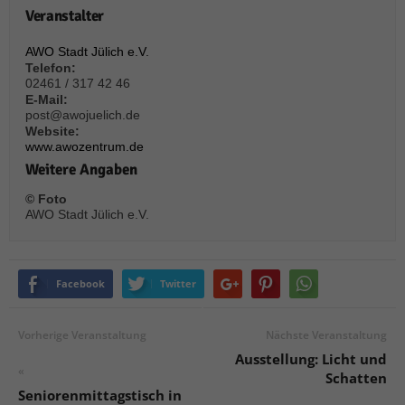
über Websites hinweg verfolgen.
Veranstalter
Cookie-Informationen anzeigen
AWO Stadt Jülich e.V.
Ext
Externe Medien (6)
Telefon:
02461 / 317 42 46
Inhalte von Videoplattformen und Social-Media-Plattformen werden
E-Mail:
standardmäßig blockiert. Wenn Cookies von externen Medien akzeptiert
post@awojuelich.de
werden, bedarf der Zugriff auf diese Inhalte keiner manuellen Einwilligung
Website:
mehr.
www.awozentrum.de
Cookie-Informationen anzeigen
Weitere Angaben
Datenschutzerklärung
Impressum
powered by Borlabs Cookie
© Foto
AWO Stadt Jülich e.V.
Facebook
Twitter
Vorherige Veranstaltung
Nächste Veranstaltung
Ausstellung: Licht und
«
Schatten
Seniorenmittagstisch in