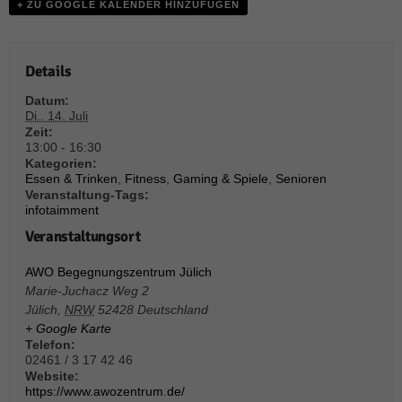
weitere Informationen anzeigen lassen und so nur bestimmte Cookies
+ ZU GOOGLE KALENDER HINZUFÜGEN
auswählen.
Alle akzeptieren
Speichern und weiter
Details
Zurück
Datum:
Datenschutzeinstellungen
Di.. 14. Juli
Essenziell (1)
Zeit:
13:00 - 16:30
Essenzielle Cookies ermöglichen grundlegende Funktionen und sind für die
Kategorien:
einwandfreie Funktion der Website erforderlich.
Essen & Trinken
,
Fitness
,
Gaming & Spiele
,
Senioren
Veranstaltung-Tags:
Cookie-Informationen anzeigen
infotaimment
Sta
Statistiken (1)
Veranstaltungsort
Statistik Cookies erfassen Informationen anonym. Diese Informationen helfen
AWO Begegnungszentrum Jülich
uns zu verstehen, wie unsere Besucher unsere Website nutzen.
Marie-Juchacz Weg 2
Cookie-Informationen anzeigen
Jülich
,
NRW
52428
Deutschland
+ Google Karte
Mar
Marketing (1)
Telefon:
02461 / 3 17 42 46
Marketing-Cookies werden von Drittanbietern oder Publishern verwendet,
Website:
um personalisierte Werbung anzuzeigen. Sie tun dies, indem sie Besucher
https://www.awozentrum.de/