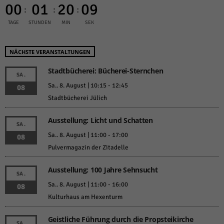
00
01
20
09
:
:
:
TAGE
STUNDEN
MIN
SEK
NÄCHSTE VERANSTALTUNGEN
Stadtbücherei: Bücherei-Sternchen
SA.
Sa.. 8. August | 10:15
-
12:45
08
Stadtbücherei Jülich
Ausstellung: Licht und Schatten
SA.
Sa.. 8. August | 11:00
-
17:00
08
Pulvermagazin der Zitadelle
Ausstellung: 100 Jahre Sehnsucht
SA.
Sa.. 8. August | 11:00
-
16:00
08
Kulturhaus am Hexenturm
Geistliche Führung durch die Propsteikirche
SA.