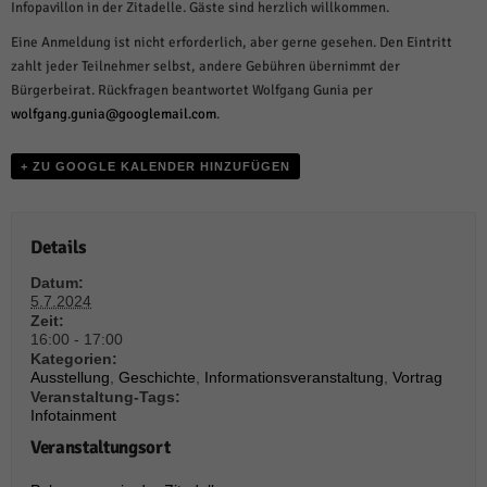
weitere Informationen anzeigen lassen und so nur bestimmte Cookies
Infopavillon in der Zitadelle. Gäste sind herzlich willkommen.
auswählen.
Eine Anmeldung ist nicht erforderlich, aber gerne gesehen. Den Eintritt
Alle akzeptieren
Speichern und weiter
zahlt jeder Teilnehmer selbst, andere Gebühren übernimmt der
Bürgerbeirat. Rückfragen beantwortet Wolfgang Gunia per
Zurück
wolfgang.gunia@googlemail.com
.
Datenschutzeinstellungen
Essenziell (1)
+ ZU GOOGLE KALENDER HINZUFÜGEN
Essenzielle Cookies ermöglichen grundlegende Funktionen und sind für die
einwandfreie Funktion der Website erforderlich.
Cookie-Informationen anzeigen
Details
Sta
Statistiken (1)
Datum:
5.7.2024
Statistik Cookies erfassen Informationen anonym. Diese Informationen helfen
Zeit:
uns zu verstehen, wie unsere Besucher unsere Website nutzen.
16:00 - 17:00
Kategorien:
Cookie-Informationen anzeigen
Ausstellung
,
Geschichte
,
Informationsveranstaltung
,
Vortrag
Veranstaltung-Tags:
Mar
Marketing (1)
Infotainment
Veranstaltungsort
Marketing-Cookies werden von Drittanbietern oder Publishern verwendet,
um personalisierte Werbung anzuzeigen. Sie tun dies, indem sie Besucher