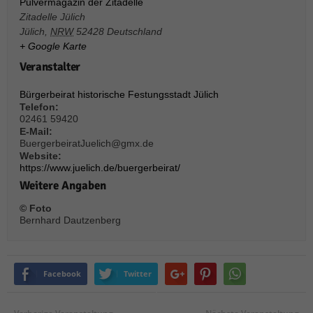
über Websites hinweg verfolgen.
Pulvermagazin der Zitadelle
Zitadelle Jülich
Cookie-Informationen anzeigen
Jülich
,
NRW
52428
Deutschland
+ Google Karte
Ext
Externe Medien (6)
Veranstalter
Inhalte von Videoplattformen und Social-Media-Plattformen werden
standardmäßig blockiert. Wenn Cookies von externen Medien akzeptiert
Bürgerbeirat historische Festungsstadt Jülich
werden, bedarf der Zugriff auf diese Inhalte keiner manuellen Einwilligung
Telefon:
mehr.
02461 59420
Cookie-Informationen anzeigen
E-Mail:
BuergerbeiratJuelich@gmx.de
Datenschutzerklärung
Impressum
powered by Borlabs Cookie
Website:
https://www.juelich.de/buergerbeirat/
Weitere Angaben
© Foto
Bernhard Dautzenberg
Facebook
Twitter