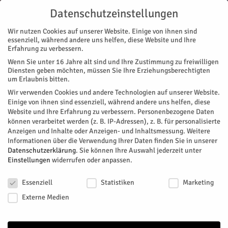
Datenschutzeinstellungen
Wir nutzen Cookies auf unserer Website. Einige von ihnen sind
essenziell, während andere uns helfen, diese Website und Ihre
Erfahrung zu verbessern.
Wenn Sie unter 16 Jahre alt sind und Ihre Zustimmung zu freiwilligen
Start
Diensten geben möchten, müssen Sie Ihre Erziehungsberechtigten
um Erlaubnis bitten.
« Alle Veranstaltungen
Wir verwenden Cookies und andere Technologien auf unserer Website.
Einige von ihnen sind essenziell, während andere uns helfen, diese
Website und Ihre Erfahrung zu verbessern.
Personenbezogene Daten
Diese Veranstaltung hat bereits stattgefunden.
können verarbeitet werden (z. B. IP-Adressen), z. B. für personalisierte
Anzeigen und Inhalte oder Anzeigen- und Inhaltsmessung.
Weitere
Informationen über die Verwendung Ihrer Daten finden Sie in unserer
DLR Jülich: Einblick in die
Datenschutzerklärung
.
Sie können Ihre Auswahl jederzeit unter
Einstellungen
widerrufen oder anpassen.
Energiegewinnung
Datenschutzeinstellungen
Essenziell
Statistiken
Marketing
Facebook
Twitter
Externe Medien