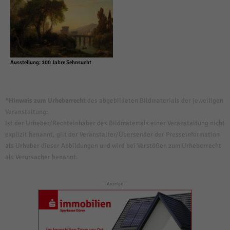
Ausstellung: 100 Jahre Sehnsucht
*Hinweis zum Urheberrecht
des abgebildeten Bildmaterials der jeweiligen
Veranstaltung:
Ist der Urheber/Rechteinhaber des Bildmaterials einer Veranstaltung nicht
explizit benannt, gilt der Veranstalter/Übersender der Presseinformation
als Urheber dieser Abbildungen und wird bei Verstößen zum Urheberrecht
als Verursacher benannt.
- Anzeige -