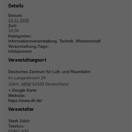
über Websites hinweg verfolgen.
Details
Cookie-Informationen anzeigen
Datum:
Ext
Externe Medien (6)
19.11.2025
Zeit:
10:30
Inhalte von Videoplattformen und Social-Media-Plattformen werden
standardmäßig blockiert. Wenn Cookies von externen Medien akzeptiert
Kategorien:
werden, bedarf der Zugriff auf diese Inhalte keiner manuellen Einwilligung
Informationsveranstaltung
,
Technik
,
Wissenschaft
mehr.
Veranstaltung-Tags:
Infotainment
Cookie-Informationen anzeigen
Veranstaltungsort
Datenschutzerklärung
Impressum
powered by Borlabs Cookie
Deutsches Zentrum für Luft- und Raumfahrt
Im Langenbroich 24
Jülich
,
NRW
52428
Deutschland
+ Google Karte
Website:
https://www.dlr.de/
Veranstalter
Stadt Jülich
Telefon:
02461-630