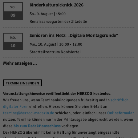
Kinderkulturpicknick 2026
SO.
So.. 9. August | 15:00
09
Renaissancegarten der Zitadelle
Senioren ins Netz: „Digitale Montagsrunde“
MO.
Mo.. 10. August | 10:00
-
12:00
10
Stadtteilzentrum Nordviertel
Mehr anzeigen …
TERMIN EINSENDEN
Veranstaltungshinweise veröffentlicht der HERZOG kostenlos
.
Wir freuen uns, wenn Terminankündigungen frühzeitig und in
schriftlich,
digitaler Form
eintreffen. Hierzu können Sie eine E-Mail an
termine@herzog-magazin.de
schicken, oder einfach unser
Onlineformular
nutzen. Termine können nur in der Printausgabe abgedruckt werden, wenn
diese
bis zum Redaktionsschluss
vorliegen.
Der HERZOG übernimmt keine Haftung für unverlangt eingesandte