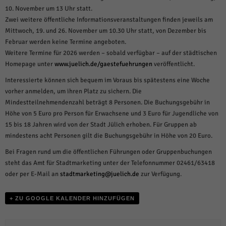
weitere Informationen anzeigen lassen und so nur bestimmte Cookies
10. November um 13 Uhr statt.
auswählen.
Zwei weitere öffentliche Informationsveranstaltungen finden jeweils am
Alle akzeptieren
Speichern und weiter
Mittwoch, 19. und 26. November um 10.30 Uhr statt, von Dezember bis
Februar werden keine Termine angeboten.
Zurück
Weitere Termine für 2026 werden – sobald verfügbar – auf der städtischen
Datenschutzeinstellungen
Homepage unter
www.juelich.de/gaestefuehrungen
veröffentlicht.
Essenziell (1)
Interessierte können sich bequem im Voraus bis spätestens eine Woche
Essenzielle Cookies ermöglichen grundlegende Funktionen und sind für die
vorher anmelden, um ihren Platz zu sichern. Die
einwandfreie Funktion der Website erforderlich.
Mindestteilnehmendenzahl beträgt 8 Personen. Die Buchungsgebühr in
Cookie-Informationen anzeigen
Höhe von 5 Euro pro Person für Erwachsene und 3 Euro für Jugendliche von
15 bis 18 Jahren wird von der Stadt Jülich erhoben. Für Gruppen ab
Sta
Statistiken (1)
mindestens acht Personen gilt die Buchungsgebühr in Höhe von 20 Euro.
Statistik Cookies erfassen Informationen anonym. Diese Informationen helfen
Bei Fragen rund um die öffentlichen Führungen oder Gruppenbuchungen
uns zu verstehen, wie unsere Besucher unsere Website nutzen.
steht das Amt für Stadtmarketing unter der Telefonnummer 02461/63418
Cookie-Informationen anzeigen
oder per E-Mail an
stadtmarketing@juelich.de
zur Verfügung.
Mar
Marketing (1)
+ ZU GOOGLE KALENDER HINZUFÜGEN
Marketing-Cookies werden von Drittanbietern oder Publishern verwendet,
um personalisierte Werbung anzuzeigen. Sie tun dies, indem sie Besucher