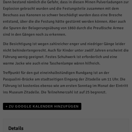
weitere Informationen anzeigen lassen und so nur bestimmte Cookies
Dann bestand nämlich die Gefahr, dass in diesen Minen Pulverladungen zur
auswählen.
Explosion gebracht wurden und die Festungsteile zusammen mit dem
Beschuss aus Kanonen so schwer beschädigt wurden dass eine Bresche
Alle akzeptieren
Speichern und weiter
entstand, über die die Festung hätte gestürmt werden können. Aber auch
die Spuren der Belagerungsübung von 1860 durch die Preußische Armee
Zurück
sind in den Gängen noch zu erkennen.
Datenschutzeinstellungen
Essenziell (1)
Die Besichtigung ist wegen zahlreicher enger und niedriger Gänge leider
nicht behindertengerecht. Auch für Kinder unter zwölf Jahren erscheint die
Essenzielle Cookies ermöglichen grundlegende Funktionen und sind für die
einwandfreie Funktion der Website erforderlich.
Führung wenig geeignet. Festes Schuhwerk ist erforderlich und eine
warme Jacke wie auch eine Taschenlampe wären hilfreich.
Cookie-Informationen anzeigen
Treffpunkt für den gut eineinhalbstündigen Rundgang ist an der
Sta
Statistiken (1)
Pasqualini-Brücke am stadtseitigen Eingang der Zitadelle um 11 Uhr. Die
Führung ist kostenlos ebenso wie am ersten Sonntag im Monat der Eintritt
Statistik Cookies erfassen Informationen anonym. Diese Informationen helfen
uns zu verstehen, wie unsere Besucher unsere Website nutzen.
ins Museum Zitadelle. Die Teilnehmerzahl ist auf 25 begrenzt.
Cookie-Informationen anzeigen
+ ZU GOOGLE KALENDER HINZUFÜGEN
Mar
Marketing (1)
Marketing-Cookies werden von Drittanbietern oder Publishern verwendet,
um personalisierte Werbung anzuzeigen. Sie tun dies, indem sie Besucher
Details