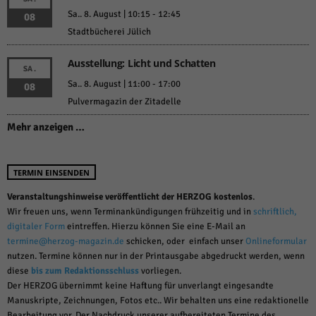
Sa.. 8. August | 10:15
-
12:45
08
Stadtbücherei Jülich
Ausstellung: Licht und Schatten
SA.
Sa.. 8. August | 11:00
-
17:00
08
Pulvermagazin der Zitadelle
Mehr anzeigen …
TERMIN EINSENDEN
Veranstaltungshinweise veröffentlicht der HERZOG kostenlos
.
Wir freuen uns, wenn Terminankündigungen frühzeitig und in
schriftlich,
digitaler Form
eintreffen. Hierzu können Sie eine E-Mail an
termine@herzog-magazin.de
schicken, oder einfach unser
Onlineformular
nutzen. Termine können nur in der Printausgabe abgedruckt werden, wenn
diese
bis zum Redaktionsschluss
vorliegen.
Der HERZOG übernimmt keine Haftung für unverlangt eingesandte
Manuskripte, Zeichnungen, Fotos etc.. Wir behalten uns eine redaktionelle
Bearbeitung vor. Der Nachdruck unserer aufbereiteten Termine des