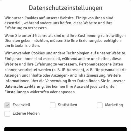
Datenschutzeinstellungen
Wir nutzen Cookies auf unserer Website. Einige von ihnen sind
essenziell, während andere uns helfen, diese Website und Ihre
Erfahrung zu verbessern.
Wenn Sie unter 16 Jahre alt sind und Ihre Zustimmung zu freiwilligen
Start
Diensten geben möchten, müssen Sie Ihre Erziehungsberechtigten
um Erlaubnis bitten.
« Alle Veranstaltungen
Wir verwenden Cookies und andere Technologien auf unserer Website.
Einige von ihnen sind essenziell, während andere uns helfen, diese
Website und Ihre Erfahrung zu verbessern.
Personenbezogene Daten
Diese Veranstaltung hat bereits stattgefunden.
können verarbeitet werden (z. B. IP-Adressen), z. B. für personalisierte
Anzeigen und Inhalte oder Anzeigen- und Inhaltsmessung.
Weitere
Informationen über die Verwendung Ihrer Daten finden Sie in unserer
Fahrt mit der JülTube unter die
Datenschutzerklärung
.
Sie können Ihre Auswahl jederzeit unter
Einstellungen
widerrufen oder anpassen.
Zitadelle
Datenschutzeinstellungen
Essenziell
Statistiken
Marketing
Facebook
Twitter
Externe Medien