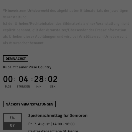
*Hinweis zum Urheberrecht
des abgebildeten Bildmaterials der jeweiligen
Veranstaltung:
Ist der Urheber/Rechteinhaber des Bildmaterials einer Veranstaltung nicht
explizit benannt, gilt der Veranstalter/Übersender der Presseinformation
als Urheber dieser Abbildungen und wird bei Verstößen zum Urheberrecht
als Verursacher benannt.
DEMNÄCHST
Kuba mit einer Prise Country
00
04
28
02
:
:
:
TAGE
STUNDEN
MIN
SEK
NÄCHSTE VERANSTALTUNGEN
Spielenachmittag für Senioren
FR.
Fr.. 7. August | 14:00
-
16:00
07
Caritas-Tagespflege St. Georg