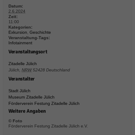
über Websites hinweg verfolgen.
Datum:
Cookie-Informationen anzeigen
2.6.2024
Zeit:
Ext
Externe Medien (6)
11:00
Kategorien:
Inhalte von Videoplattformen und Social-Media-Plattformen werden
Exkursion
,
Geschichte
standardmäßig blockiert. Wenn Cookies von externen Medien akzeptiert
Veranstaltung-Tags:
werden, bedarf der Zugriff auf diese Inhalte keiner manuellen Einwilligung
Infotainment
mehr.
Veranstaltungsort
Cookie-Informationen anzeigen
Zitadelle Jülich
Datenschutzerklärung
Impressum
powered by Borlabs Cookie
Jülich
,
NRW
52428
Deutschland
Veranstalter
Stadt Jülich
Museum Zitadelle Jülich
Förderverein Festung Zitadelle Jülich
Weitere Angaben
© Foto
Förderverein Festung Zitadelle Jülich e.V.