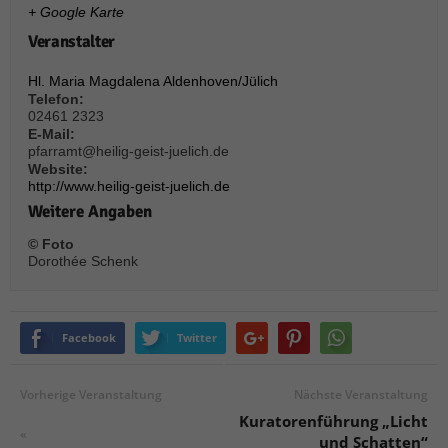
über Websites hinweg verfolgen.
+ Google Karte
Cookie-Informationen anzeigen
Veranstalter
Ext
Externe Medien (6)
Hl. Maria Magdalena Aldenhoven/Jülich
Telefon:
Inhalte von Videoplattformen und Social-Media-Plattformen werden
02461 2323‬
standardmäßig blockiert. Wenn Cookies von externen Medien akzeptiert
E-Mail:
werden, bedarf der Zugriff auf diese Inhalte keiner manuellen Einwilligung
pfarramt@heilig-geist-juelich.de
mehr.
Website:
Cookie-Informationen anzeigen
http://www.heilig-geist-juelich.de
Weitere Angaben
Datenschutzerklärung
Impressum
powered by Borlabs Cookie
© Foto
Dorothée Schenk
Facebook
Twitter
Vorherige Veranstaltung
Nächste Veranstaltung
Kuratorenführung „Licht
«
und Schatten“