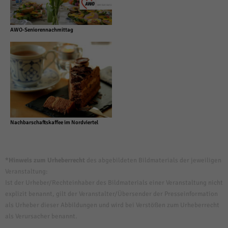
AWO-Seniorennachmittag
Nachbarschaftskaffee im Nordviertel
*Hinweis zum Urheberrecht
des abgebildeten Bildmaterials der jeweiligen
Veranstaltung:
Ist der Urheber/Rechteinhaber des Bildmaterials einer Veranstaltung nicht
explizit benannt, gilt der Veranstalter/Übersender der Presseinformation
als Urheber dieser Abbildungen und wird bei Verstößen zum Urheberrecht
als Verursacher benannt.