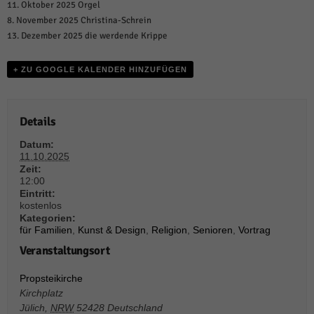
weitere Informationen anzeigen lassen und so nur bestimmte Cookies
11. Oktober 2025 Orgel
auswählen.
8. November 2025 Christina-Schrein
13. Dezember 2025 die werdende Krippe
Alle akzeptieren
Speichern und weiter
+ ZU GOOGLE KALENDER HINZUFÜGEN
Zurück
Datenschutzeinstellungen
Essenziell (1)
Details
Essenzielle Cookies ermöglichen grundlegende Funktionen und sind für die
einwandfreie Funktion der Website erforderlich.
Datum:
Cookie-Informationen anzeigen
11.10.2025
Zeit:
Sta
Statistiken (1)
12:00
Eintritt:
kostenlos
Statistik Cookies erfassen Informationen anonym. Diese Informationen helfen
uns zu verstehen, wie unsere Besucher unsere Website nutzen.
Kategorien:
für Familien
,
Kunst & Design
,
Religion
,
Senioren
,
Vortrag
Cookie-Informationen anzeigen
Veranstaltungsort
Mar
Marketing (1)
Propsteikirche
Marketing-Cookies werden von Drittanbietern oder Publishern verwendet,
Kirchplatz
um personalisierte Werbung anzuzeigen. Sie tun dies, indem sie Besucher
Jülich
,
NRW
52428
Deutschland