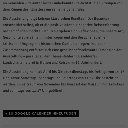
weitere Informationen anzeigen lassen und so nur bestimmte Cookies
an Gemälden – darunter bisher unbekannte Freilichtstudien – zeugen von
auswählen.
dem Ringen des Künstlers um seinen eigenen Weg.
Alle akzeptieren
Speichern und weiter
Die Ausstellung folgt keinem klassischen Rundlauf: Der Besucher
entscheidet selbst, ob er die positive oder die negative Reiseerfahrung
Zurück
nachempfinden möchte. Dadurch ergeben sich Reflexionen, die unsere Art,
Datenschutzeinstellungen
Geschichte zu erzählen, hinterfragen und den Besucher zu einem
Essenziell (1)
kritischen Umgang mit historischen Quellen anregen. In diesem
Essenzielle Cookies ermöglichen grundlegende Funktionen und sind für die
Zusammenhang entfaltet sich eine gesellschaftsrelevante Dimension der
einwandfreie Funktion der Website erforderlich.
Ausstellung – parallel zu den Themenfeldern Düsseldorfer
Cookie-Informationen anzeigen
Landschaftsmalerei in Italien und Reisen im 19. Jahrhundert.
Die Ausstellung kann ab April bis Oktober dienstags bis freitags von 14-17
Sta
Statistiken (1)
Uhr, sowie Samstags, Sonntags und Feiertags von 11-17 Uhr besichtigt
Statistik Cookies erfassen Informationen anonym. Diese Informationen helfen
werden. Im Zeitraum von November bis März ist das Museum nur samstags
uns zu verstehen, wie unsere Besucher unsere Website nutzen.
und sonntags von 11-17 Uhr geöffnet.
Cookie-Informationen anzeigen
Mar
Marketing (1)
+ ZU GOOGLE KALENDER HINZUFÜGEN
Marketing-Cookies werden von Drittanbietern oder Publishern verwendet,
um personalisierte Werbung anzuzeigen. Sie tun dies, indem sie Besucher