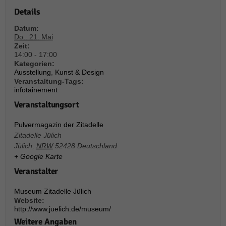
über Websites hinweg verfolgen.
Details
Cookie-Informationen anzeigen
Datum:
Ext
Externe Medien (6)
Do.. 21. Mai
Zeit:
Inhalte von Videoplattformen und Social-Media-Plattformen werden
14:00 - 17:00
standardmäßig blockiert. Wenn Cookies von externen Medien akzeptiert
Kategorien:
werden, bedarf der Zugriff auf diese Inhalte keiner manuellen Einwilligung
Ausstellung
,
Kunst & Design
mehr.
Veranstaltung-Tags:
infotainement
Cookie-Informationen anzeigen
Veranstaltungsort
Datenschutzerklärung
Impressum
powered by Borlabs Cookie
Pulvermagazin der Zitadelle
Zitadelle Jülich
Jülich
,
NRW
52428
Deutschland
+ Google Karte
Veranstalter
Museum Zitadelle Jülich
Website:
http://www.juelich.de/museum/
Weitere Angaben